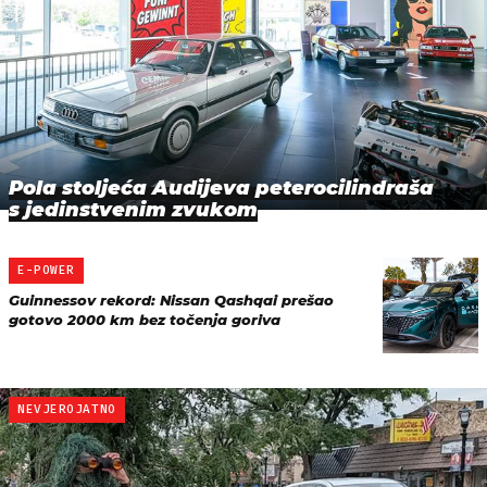
Pola stoljeća Audijeva peterocilindraša
s jedinstvenim zvukom
E-POWER
Guinnessov rekord: Nissan Qashqai prešao
gotovo 2000 km bez točenja goriva
NEVJEROJATNO