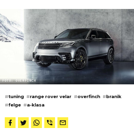
FOTO: OVERFINCH
#
tuning
#
range rover velar
#
overfinch
#
branik
#
felge
#
a-klasa