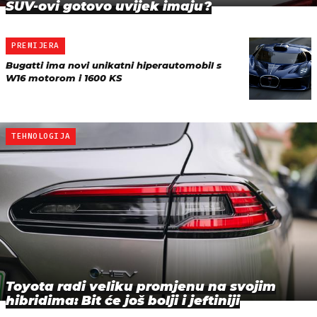
SUV-ovi gotovo uvijek imaju?
PREMIJERA
Bugatti ima novi unikatni hiperautomobil s
W16 motorom i 1600 KS
TEHNOLOGIJA
Toyota radi veliku promjenu na svojim
hibridima: Bit će još bolji i jeftiniji