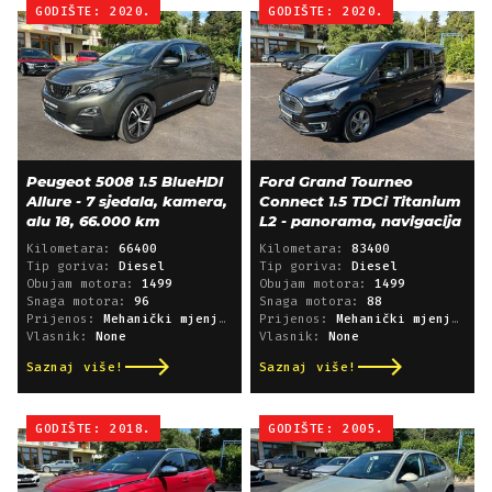
GODIŠTE: 2020.
GODIŠTE: 2020.
Peugeot 5008 1.5 BlueHDI
Ford Grand Tourneo
Allure - 7 sjedala, kamera,
Connect 1.5 TDCi Titanium
alu 18, 66.000 km
L2 - panorama, navigacija
Kilometara:
66400
Kilometara:
83400
Tip goriva:
Diesel
Tip goriva:
Diesel
Obujam motora:
1499
Obujam motora:
1499
Snaga motora:
96
Snaga motora:
88
Prijenos:
Mehanički mjenjač
Prijenos:
Mehanički mjenjač
Vlasnik:
None
Vlasnik:
None
Saznaj više!
Saznaj više!
GODIŠTE: 2018.
GODIŠTE: 2005.