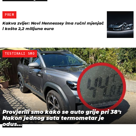
PREM
Kakva zvijer: Novi Hennessey ima ručni mjenjač
i košta 2,2 milijuna eura
TESTIRALI SMO
Provjerili smo kako se auto grije pri 38°:
Nakon jednog sata termometar je
odus…