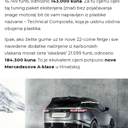
16.749 funti, odnosno
143.000 kuna
. Za tu cijenu cijeli
taj tuning paket eksterijera (znači bez pojačavanja
snage motora) bit će vam napravljen iz plastike
nazvane – Technical Composite, koja je uistinu obična
obojena plastika.
Ipak, ako želite gume uz te nove 22-colne felge i sve
navedene dodatke načinjene iz karbonskih
vlakana morat ćete 'iskeširati' 21.599 funti, odnosno
184.300 kuna
. To je ekvivalent cijeni potpuno
nove
Mercedesove A-klase
u Hrvatskoj.