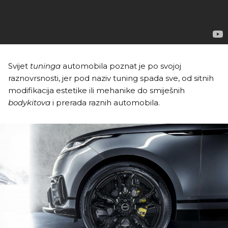
Svijet
tuninga
automobila poznat je po svojoj
raznovrsnosti, jer pod naziv tuning spada sve, od sitnih
modifikacija estetike ili mehanike do smiješnih
bodykitova
i prerada raznih automobila.