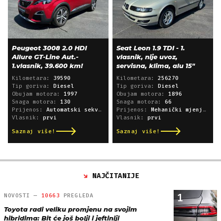
Peugeot 3008 2.0 HDI
Seat Leon 1.9 TDI - 1.
Allure GT-Line Aut.-
vlasnik, nije uvoz,
1.vlasnik, 39.600 km!
servisna, klima, alu 15"
Kilometara:
39590
Kilometara:
256270
Tip goriva:
Diesel
Tip goriva:
Diesel
Obujam motora:
1997
Obujam motora:
1896
Snaga motora:
130
Snaga motora:
66
Prijenos:
Automatski sekvencijski
Prijenos:
Mehanički mjenjač
Vlasnik:
prvi
Vlasnik:
prvi
Saznaj više!
Saznaj više!
NAJČITANIJE
1
NOVOSTI —
10663
PREGLEDA
Toyota radi veliku promjenu na svojim
hibridima: Bit će još bolji i jeftiniji