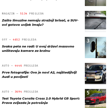
2
MAGAZIN —
5134
PREGLEDA
Zašto limuzine nemaju stražnji brisač, a SUV-
ovi gotovo uvijek imaju?
3
OFF —
4652
PREGLEDA
Svaka peta ne radi: U ovoj državi masovno
uništavaju kamere za brzinu
4
AUTO —
4446
PREGLEDA
Prve fotografije: Ovo je novi A2, najštedljiviji
Audi u povijesti
5
AUTO —
3694
PREGLEDA
Test Toyota Corolla Cross 2.0 Hybrid GR Sport:
Prava zvijezda je potrošnja