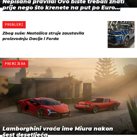
Nepisana pravila: Ovo biste trebali znati
prije nego što krenete na put po Euro…
PROBLEMI
Zbog suše: Nestašica struje zaustavila
proizvodnju Dacije i Forda
PREMIJERA
Lamborghini vraća ime Miura nakon
šest desetljeća