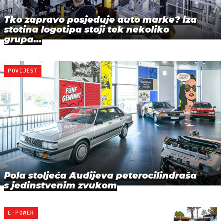
Tko zapravo posjeduje auto marke? Iza
stotina logotipa stoji tek nekoliko
grupa…
POVIJEST
Pola stoljeća Audijeva peterocilindraša
s jedinstvenim zvukom
E-POWER