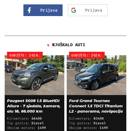
Prijava
Prijava
NJUŠKALO AUTI
GODIŠTE: 2020.
GODIŠTE: 2020.
Peugeot 5008 1.5 BlueHDI
Ford Grand Tourneo
Allure - 7 sjedala, kamera,
Connect 1.5 TDCi Titanium
alu 18, 66.000 km
L2 - panorama, navigacija
Kilometara:
66400
Kilometara:
83400
Tip goriva:
Diesel
Tip goriva:
Diesel
Obujam motora:
1499
Obujam motora:
1499