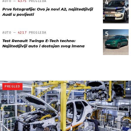
4
AUTO —
4375
PREGLEDA
Prve fotografije: Ovo je novi A2, najštedljiviji
Audi u povijesti
5
AUTO —
4217
PREGLEDA
Test Renault Twingo E-Tech techno:
Najštedljiviji auto i dostojan svog imena
PREGLED