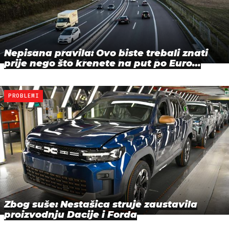
Nepisana pravila: Ovo biste trebali znati
prije nego što krenete na put po Euro…
PROBLEMI
Zbog suše: Nestašica struje zaustavila
proizvodnju Dacije i Forda