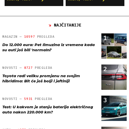
NAJČITANIJE
1
MAGAZIN —
10597
PREGLEDA
Do 12.000 eura: Pet limuzina iz vremena kada
su auti još bili 'normalni'
2
NOVOSTI —
8727
PREGLEDA
Toyota radi veliku promjenu na svojim
hibridima: Bit će još bolji i jeftiniji
3
NOVOSTI —
5931
PREGLEDA
Test: U kakvom je stanju baterija električnog
auta nakon 220.000 km?