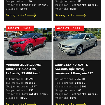
Snaga motora:
96
Snaga motora:
88
Prijenos:
Mehanički mjenjač
Prijenos:
Mehanički mjenjač
Vlasnik:
None
Vlasnik:
None
Saznaj više!
Saznaj više!
GODIŠTE: 2018.
GODIŠTE: 2005.
Peugeot 3008 2.0 HDI
Seat Leon 1.9 TDI - 1.
Allure GT-Line Aut.-
vlasnik, nije uvoz,
1.vlasnik, 39.600 km!
servisna, klima, alu 15"
Kilometara:
39590
Kilometara:
256270
Tip goriva:
Diesel
Tip goriva:
Diesel
Obujam motora:
1997
Obujam motora:
1896
Snaga motora:
130
Snaga motora:
66
Prijenos:
Automatski sekvencijski
Prijenos:
Mehanički mjenjač
Vlasnik:
prvi
Vlasnik:
prvi
Saznaj više!
Saznaj više!