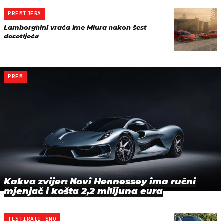
PREMIJERA
Lamborghini vraća ime Miura nakon šest
desetljeća
PREM
Kakva zvijer: Novi Hennessey ima ručni
mjenjač i košta 2,2 milijuna eura
TESTIRALI SMO