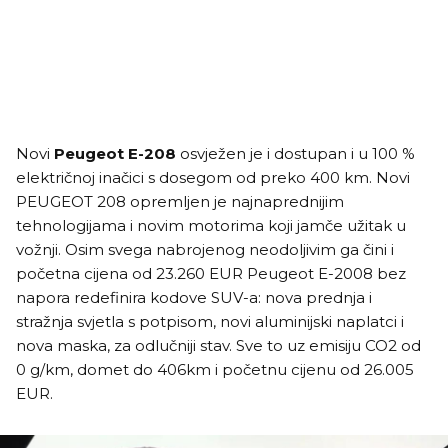
Novi
Peugeot E-208
osvježen je i dostupan i u 100 %
električnoj inačici s dosegom od preko 400 km. Novi
PEUGEOT 208 opremljen je najnaprednijim
tehnologijama i novim motorima koji jamče užitak u
vožnji. Osim svega nabrojenog neodoljivim ga čini i
početna cijena od 23.260 EUR Peugeot E-2008 bez
napora redefinira kodove SUV-a: nova prednja i
stražnja svjetla s potpisom, novi aluminijski naplatci i
nova maska, za odlučniji stav. Sve to uz emisiju CO2 od
0 g/km, domet do 406km i početnu cijenu od 26.005
EUR.