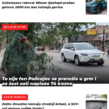
Guinnessov rekord: Nissan Qashqai prešao
gotovo 2000 km bez točenja goriva
NEVJEROJATNO
To nije fer: Policajac se prerušio u grm i
za šest sati napisao 74 kazne
AERODINAMIKA
Zašto limuzine nemaju stražnji brisač, a SUV-
ovi gotovo uvijek imaju?