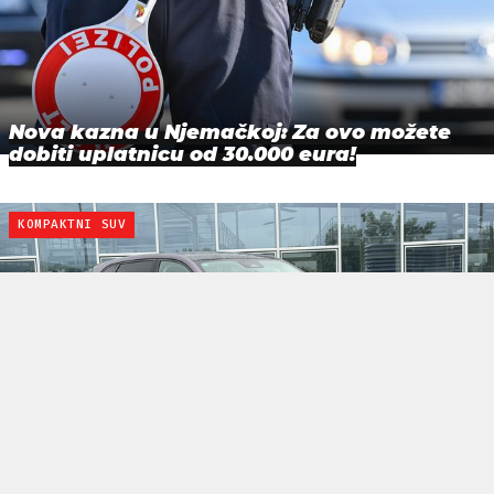
Nova kazna u Njemačkoj: Za ovo možete
dobiti uplatnicu od 30.000 eura!
KOMPAKTNI SUV
Test Leapmotor B10 Design: Toliko
prostora i opreme za 31.990 € teško je
ignori…