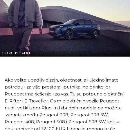
FOTO: PEUGEOT
Ako volite upadljiv dizajn, okretnost, ali ujedno imate
potrebu i za više prostora i putnika, ne brinite jer
Peugeot ima rješenje i za vas. Tu su potpuno električni
E-Rifter i E-Traveller. Osim električnih vozila Peugeot
nudi i veliki izbor Plug-In hibridnih modela pa možete
izabrati između Peugeot 308, Peugeot 308 SW,
Peugeot 408, Peugeot 508 i Peugeot 508 SW koji su
dostupni već od 32.100 EUR Izbora je mnogo te će