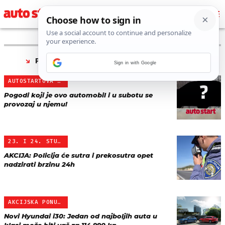
PRONAĐENO 13 REZULTATA ZA TAG “
AKCIJA
”
Sign in with Google
AUTOSTARTOVA AKCIJA
Pogodi koji je ovo automobil i u subotu se
provozaj u njemu!
23. I 24. STUDENI
AKCIJA: Policija će sutra i prekosutra opet
nadzirati brzinu 24h
AKCIJSKA PONUDA FINANCIR…
Novi Hyundai i30: Jedan od najboljih auta u