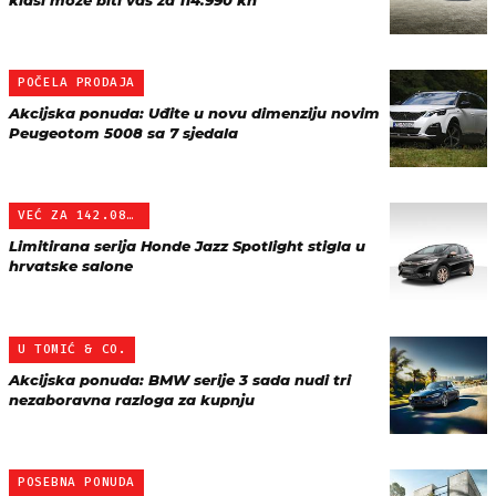
klasi može biti vaš za 114.990 kn
POČELA PRODAJA
Akcijska ponuda: Uđite u novu dimenziju novim
Peugeotom 5008 sa 7 sjedala
VEĆ ZA 142.080 KN
Limitirana serija Honde Jazz Spotlight stigla u
hrvatske salone
U TOMIĆ & CO.
Akcijska ponuda: BMW serije 3 sada nudi tri
nezaboravna razloga za kupnju
POSEBNA PONUDA