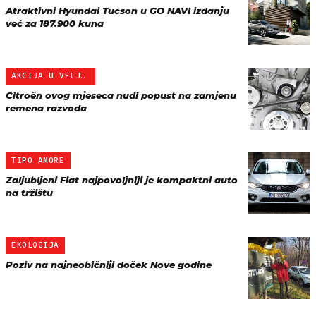
Atraktivni Hyundai Tucson u GO NAVI izdanju
već za 187.900 kuna
AKCIJA U VELJAČI
Citroën ovog mjeseca nudi popust na zamjenu
remena razvoda
TIPO AMORE
Zaljubljeni Fiat najpovoljniji je kompaktni auto
na tržištu
EKOLOGIJA
Poziv na najneobičniji doček Nove godine