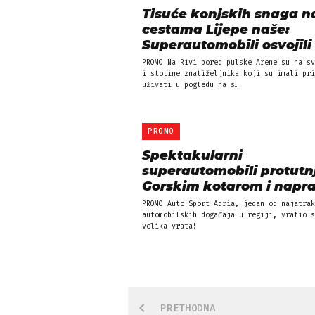
Tisuće konjskih snaga n
cestama Lijepe naše:
Superautomobili osvojili 
PROMO Na Rivi pored pulske Arene su na sv
i stotine znatiželjnika koji su imali pri
uživati u pogledu na s…
PROMO
Spektakularni
superautomobili protutnj
Gorskim kotarom i napravi
PROMO Auto Sport Adria, jedan od najatrak
automobilskih događaja u regiji, vratio s
velika vrata!
PRETHODNA