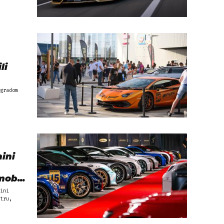
li
gradom
ini
ob...
ini
tru,