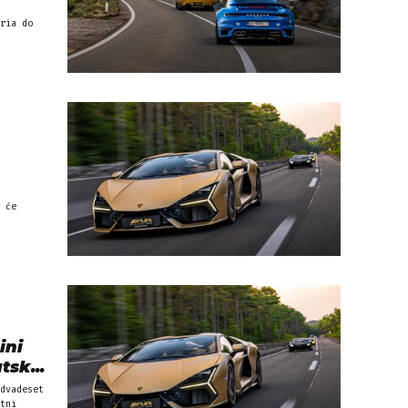
ria do
 će
ini
sk...
dvadeset
tni