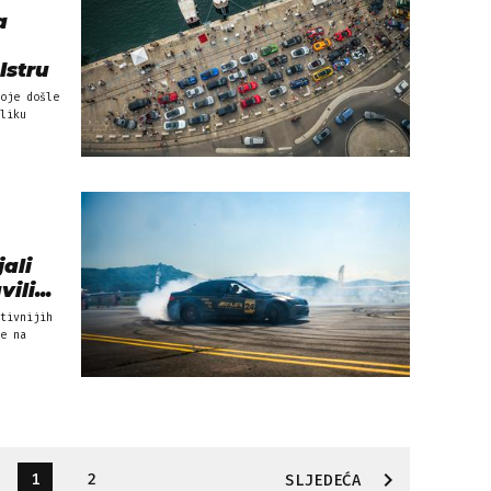
a
Istru
oje došle
liku
ali
li...
tivnijih
e na
1
2
SLJEDEĆA