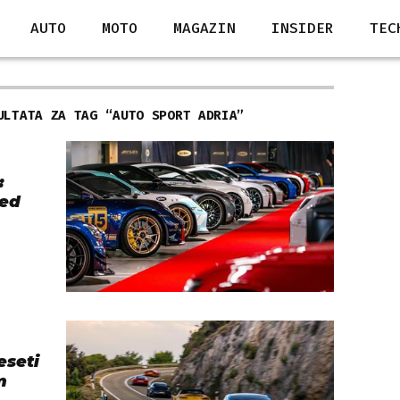
AUTO
MOTO
MAGAZIN
INSIDER
TEC
ULTATA ZA TAG “
AUTO SPORT ADRIA
”
:
red
eseti
m