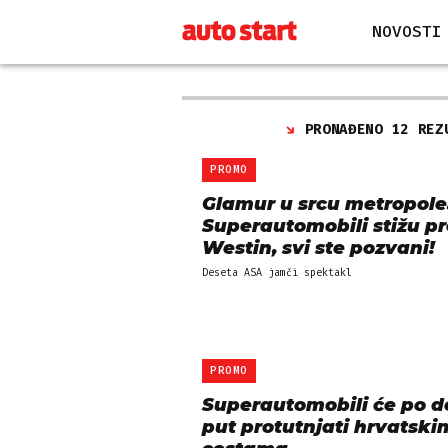
NOVOSTI
PRONAĐENO 12 REZ
PROMO
Glamur u srcu metropole
Superautomobili stižu p
Westin, svi ste pozvani!
Deseta ASA jamči spektakl
PROMO
Superautomobili će po d
put protutnjati hrvatski