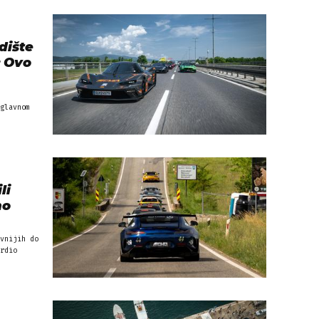
dište
: Ovo
glavnom
li
mo
vnijih do
rdio