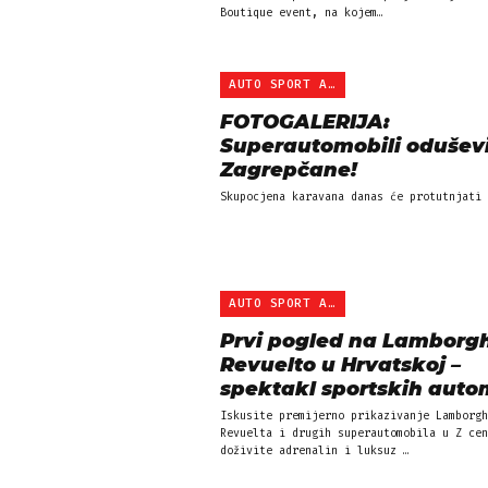
Boutique event, na kojem…
AUTO SPORT ADRIA
FOTOGALERIJA:
Superautomobili oduševi
Zagrepčane!
Skupocjena karavana danas će protutnjati 
AUTO SPORT ADRIA
Prvi pogled na Lamborgh
Revuelto u Hrvatskoj –
spektakl sportskih autom
Iskusite premijerno prikazivanje Lamborgh
Revuelta i drugih superautomobila u Z cen
doživite adrenalin i luksuz …