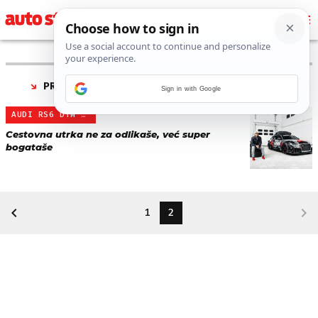
PRONAĐENO 11 REZULTATA ZA TAG “
BOGATAŠI
”
Sign in with Google
AUDI RS6 DTM ZA GUMBALL …
Cestovna utrka ne za odlikaše, već super
bogataše
1
2