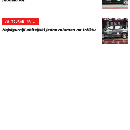
modela A4
VW TOURAN NA EURONCAP TE…
Najsigurniji obiteljski jednovolumen na tržištu