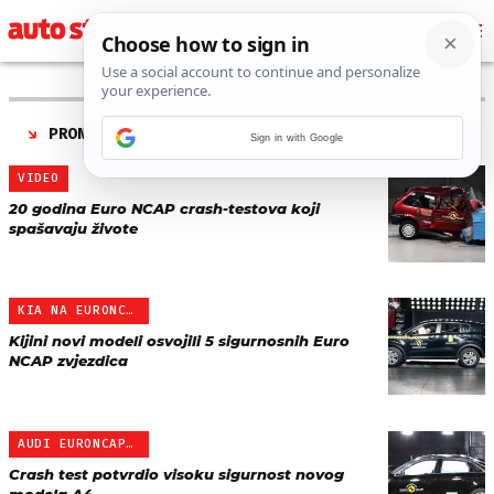
PRONAĐENO 4 REZULTATA ZA TAG “
EURONCAP TEST
”
Sign in with Google
VIDEO
20 godina Euro NCAP crash-testova koji
spašavaju živote
KIA NA EURONCAP TESTU
Kijini novi modeli osvojili 5 sigurnosnih Euro
NCAP zvjezdica
AUDI EURONCAP TEST
Crash test potvrdio visoku sigurnost novog