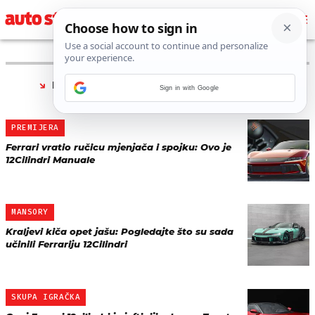
PRONAĐENO 4 REZULTATA ZA TAG “
FERRARI
Sign in with Google
12CILINDRI
”
PREMIJERA
Ferrari vratio ručicu mjenjača i spojku: Ovo je
12Cilindri Manuale
MANSORY
Kraljevi kiča opet jašu: Pogledajte što su sada
učinili Ferrariju 12Cilindri
SKUPA IGRAČKA