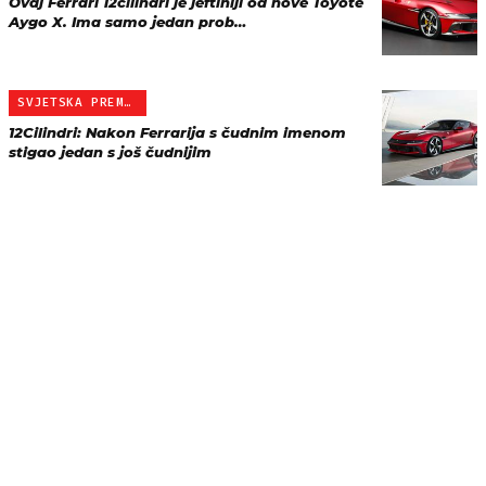
Ovaj Ferrari 12cilindri je jeftiniji od nove Toyote
Aygo X. Ima samo jedan prob…
SVJETSKA PREMIJERA
12Cilindri: Nakon Ferrarija s čudnim imenom
stigao jedan s još čudnijim