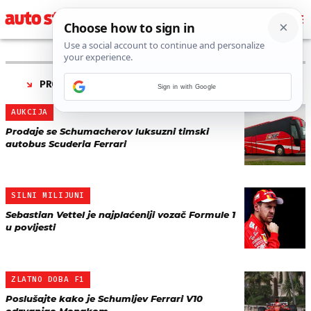
PRONAĐENO 8 REZULTATA ZA TAG “
FERRARI F1
”
Sign in with Google
AUKCIJA
Prodaje se Schumacherov luksuzni timski
autobus Scuderia Ferrari
SILNI MILIJUNI
Sebastian Vettel je najplaćeniji vozač Formule 1
u povijesti
ZLATNO DOBA F1
Poslušajte kako je Schumijev Ferrari V10