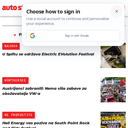
PRONAĐENO 3 REZULTATA ZA TAG “
FESTIVAL
”
Sign in with Google
NAJAVA
U Splitu se održava Electric EVolution Festival
WÖRTHERSEE
Austrijanci zabranili: Nema više zabave za
obožavatelje VW-a
NE PROPUSTITE
Hell Energy vas poziva na South Point Rock