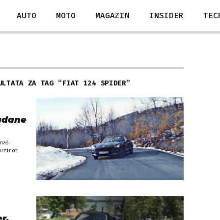
AUTO
MOTO
MAGAZIN
INSIDER
TEC
ULTATA ZA TAG “
FIAT 124 SPIDER
”
agdane
naš
urinom
r,