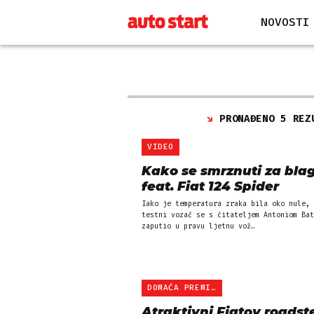
NOVOSTI
PRONAĐENO 5 REZ
VIDEO
Kako se smrznuti za bl
feat. Fiat 124 Spider
Iako je temperatura zraka bila oko nule, 
testni vozač se s čitateljem Antoniom Bat
zaputio u pravu ljetnu vož…
DOMAĆA PREMIJERA
Atraktivni Fiatov roadste