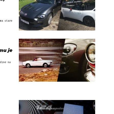
ma stare
mu je
dine na