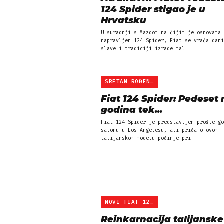
124 Spider stigao je u
Hrvatsku
U suradnji s Mazdom na čijim je osnovama
napravljen 124 Spider, Fiat se vraća dani
slave i tradiciji izrade mal…
SRETAN ROĐENDAN
Fiat 124 Spider: Pedeset 
godina tek...
Fiat 124 Spider je predstavljen prošle go
salonu u Los Angelesu, ali priča o ovom
talijanskom modelu počinje pri…
NOVI FIAT 124 SPIDER
Reinkarnacija talijanske