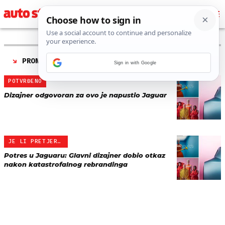
PRONAĐENO 2 REZULTATA ZA TAG “
GARY MCGOVERN
”
Sign in with Google
POTVRĐENO
Dizajner odgovoran za ovo je napustio Jaguar
JE LI PRETJERAO?
Potres u Jaguaru: Glavni dizajner dobio otkaz
nakon katastrofalnog rebrandinga