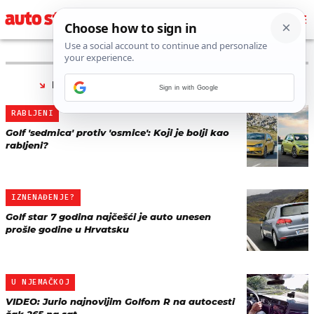
PRONAĐENO 3 REZULTATA ZA TAG “
GOLF 7
”
Sign in with Google
RABLJENI
Golf 'sedmica' protiv 'osmice': Koji je bolji kao
rabljeni?
IZNENAĐENJE?
Golf star 7 godina najčešći je auto unesen
prošle godine u Hrvatsku
U NJEMAČKOJ
VIDEO: Jurio najnovijim Golfom R na autocesti