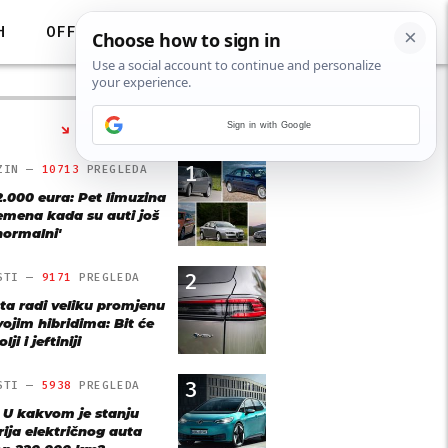
H
OFF
Sign in with Google
NAJČITANIJE
1
ZIN —
10713
PREGLEDA
2.000 eura: Pet limuzina
remena kada su auti još
'normalni'
2
STI —
9171
PREGLEDA
ta radi veliku promjenu
vojim hibridima: Bit će
lji i jeftiniji
3
STI —
5938
PREGLEDA
: U kakvom je stanju
rija električnog auta