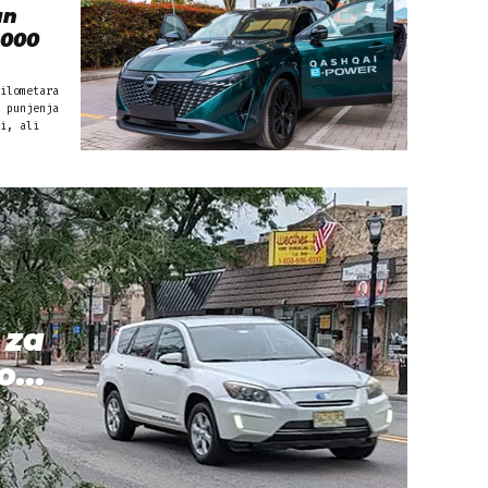
an
2000
ilometara
 punjenja
i, ali
 za
...