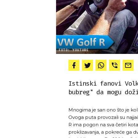
FOTO: YOUTUBE
Istinski fanovi Vol
bubreg" da mogu dož
Mnogima je san ono što je ko
Ovoga puta provozali su najja
R ima pogon na sva četiri ko
proklizavanja, a pokreće ga dvo