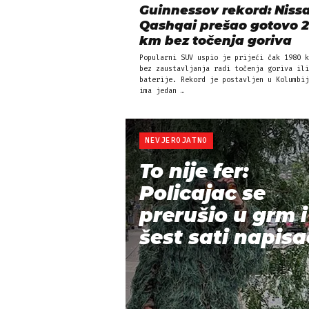
Guinnessov rekord: Niss
Qashqai prešao gotovo 
km bez točenja goriva
Popularni SUV uspio je prijeći čak 1980 k
bez zaustavljanja radi točenja goriva ili
baterije. Rekord je postavljen u Kolumbij
ima jedan …
NEVJEROJATNO
To nije fer:
Policajac se
prerušio u grm i
šest sati napisao