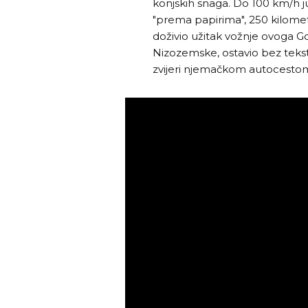
konjskih snaga. Do 100 km/h ju
"prema papirima", 250 kilome
doživio užitak vožnje ovoga Go
Nizozemske, ostavio bez teksta
zvijeri njemačkom autocestom