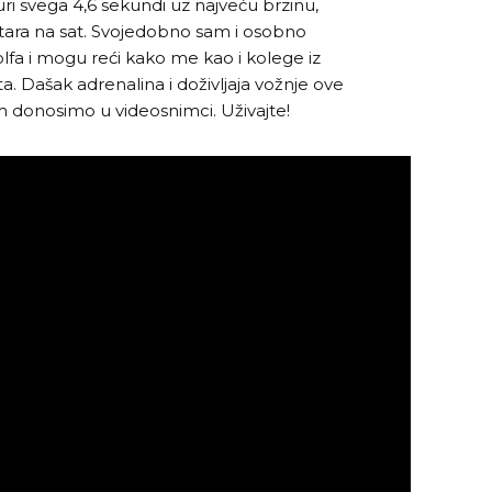
ri svega 4,6 sekundi uz najveću brzinu,
tara na sat. Svojedobno sam i osobno
lfa i mogu reći kako me kao i kolege iz
. Dašak adrenalina i doživljaja vožnje ove
 donosimo u videosnimci. Uživajte!