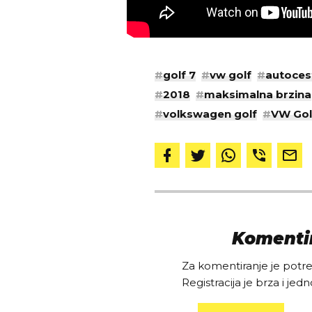
#
golf 7
#
vw golf
#
autoces
#
2018
#
maksimalna brzina
#
volkswagen golf
#
VW Gol
Komentir
Za komentiranje je potreb
Registracija je brza i jedn