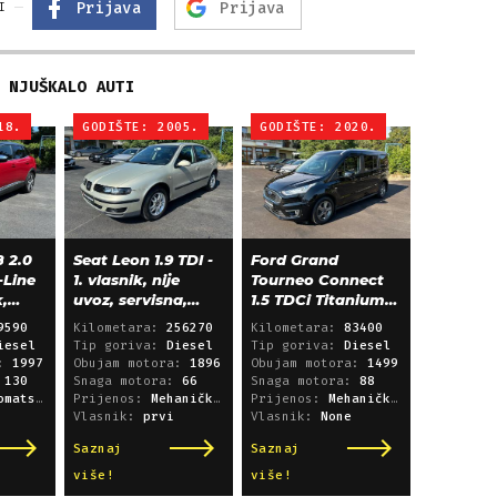
Prijava
Prijava
I
NJUŠKALO AUTI
18.
GODIŠTE: 2005.
GODIŠTE: 2020.
 2.0
Seat Leon 1.9 TDI -
Ford Grand
-Line
1. vlasnik, nije
Tourneo Connect
k,
uvoz, servisna,
1.5 TDCi Titanium
klima, alu 15"
L2 - panorama,
9590
Kilometara:
256270
Kilometara:
83400
navigacija
iesel
Tip goriva:
Diesel
Tip goriva:
Diesel
a:
1997
Obujam motora:
1896
Obujam motora:
1499
:
130
Snaga motora:
66
Snaga motora:
88
i sekvencijski
Prijenos:
Mehanički mjenjač
Prijenos:
Mehanički mjenjač
Vlasnik:
prvi
Vlasnik:
None
Saznaj
Saznaj
više!
više!