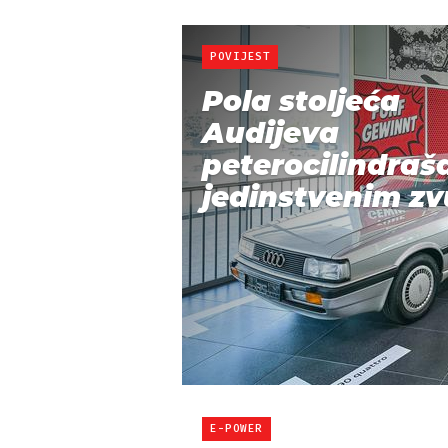
POVIJEST
Pola stoljeća
Audijeva
peterocilindraš
jedinstvenim zvu
E-POWER