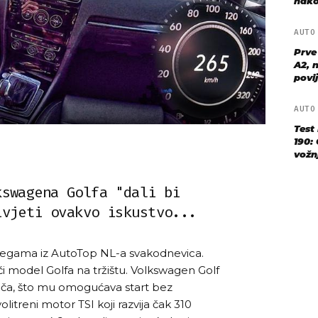
nako
AUT
Prve
A2, n
povij
AUT
Test
190: 
vožn
kswagena Golfa "dali bi
ivjeti ovakvo iskustvo...
legama iz AutoTop NL-a svakodnevica.
či model Golfa na tržištu. Volkswagen Golf
tača, što mu omogućava start bez
litreni motor TSI koji razvija čak 310