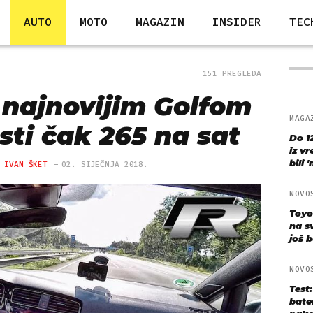
AUTO
MOTO
MAGAZIN
INSIDER
TEC
151 PREGLEDA
 najnovijim Golfom
MAGA
sti čak 265 na sat
Do 1
iz v
bili 
 IVAN ŠKET
02. SIJEČNJA 2018.
NOVO
Toyo
na s
još bo
NOVO
Test
bate