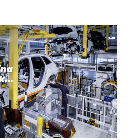
ina
k...