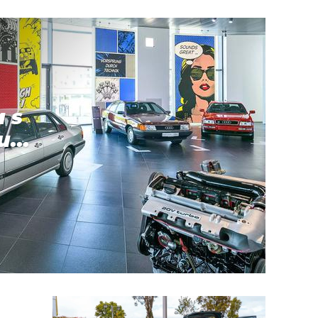
a s
...