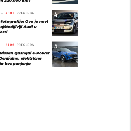
n 220.000 km?
4
O —
4387
PREGLEDA
 fotografije: Ovo je novi
ajštedljiviji Audi u
esti
5
O —
4106
PREGLEDA
 Nissan Qashqai e-Power
Genijalno, električna
ja bez punjenja