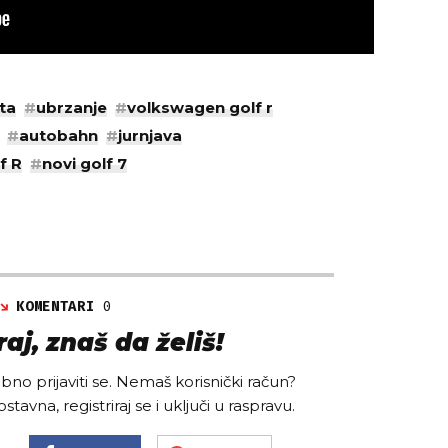
ta
#
ubrzanje
#
volkswagen golf r
#
autobahn
#
jurnjava
f R
#
novi golf 7
KOMENTARI
0
aj, znaš da želiš!
no prijaviti se. Nemaš korisnički račun?
ostavna, registriraj se i uključi u raspravu.