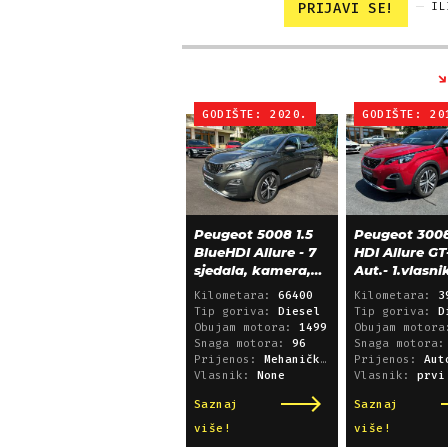
PRIJAVI SE!
IL
GODIŠTE: 2020.
GODIŠTE: 20
Peugeot 5008 1.5
Peugeot 3008
BlueHDI Allure - 7
HDI Allure GT
sjedala, kamera,
Aut.- 1.vlasni
alu 18, 66.000 km
39.600 km!
Kilometara:
66400
Kilometara:
3
Tip goriva:
Diesel
Tip goriva:
D
Obujam motora:
1499
Obujam motor
Snaga motora:
96
Snaga motora
Prijenos:
Mehanički mjenjač
Prijenos:
Automatsk
Vlasnik:
None
Vlasnik:
prvi
Saznaj
Saznaj
više!
više!