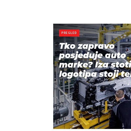
PREGLED
Tko zapravo
posjeduje auto
marke? Iza stot
logotipa stoji te