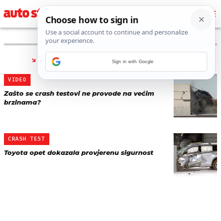
PRONAĐENO 2 REZULTATA ZA TAG “
IIHS
”
Sign in with Google
VIDEO
Zašto se crash testovi ne provode na većim
brzinama?
CRASH TEST
Toyota opet dokazala provjerenu sigurnost