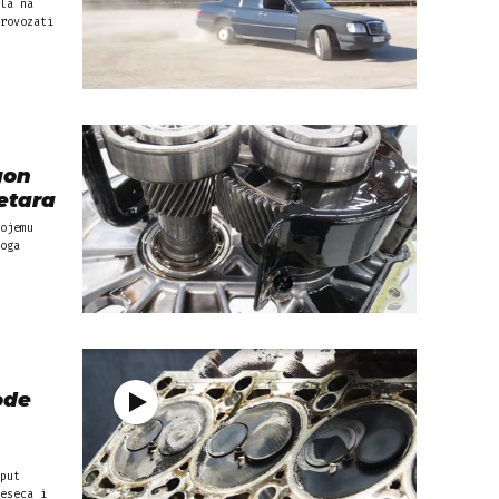
la na
rovozati
gon
etara
ojemu
oga
ode
put
eseca i