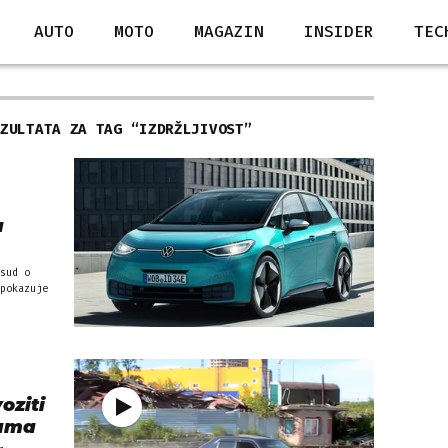
AUTO
MOTO
MAGAZIN
INSIDER
TEC
EZULTATA ZA TAG “
IZDRŽLJIVOST
”
a
sud o
pokazuje
oziti
guma