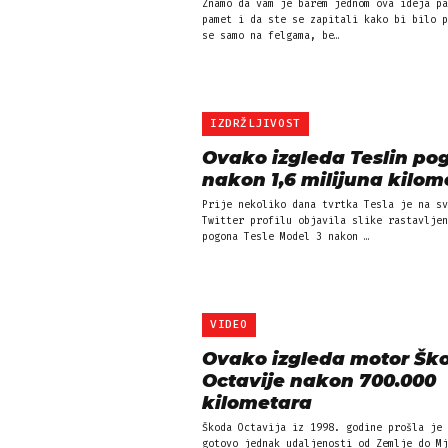
Znamo da vam je barem jednom ova ideja pa
pamet i da ste se zapitali kako bi bilo p
se samo na felgama, be…
IZDRŽLJIVOST
Ovako izgleda Teslin po
nakon 1,6 milijuna kilom
Prije nekoliko dana tvrtka Tesla je na sv
Twitter profilu objavila slike rastavljen
pogona Tesle Model 3 nakon …
VIDEO
Ovako izgleda motor Šk
Octavije nakon 700.000
kilometara
Škoda Octavija iz 1998. godine prošla je 
gotovo jednak udaljenosti od Zemlje do Mj