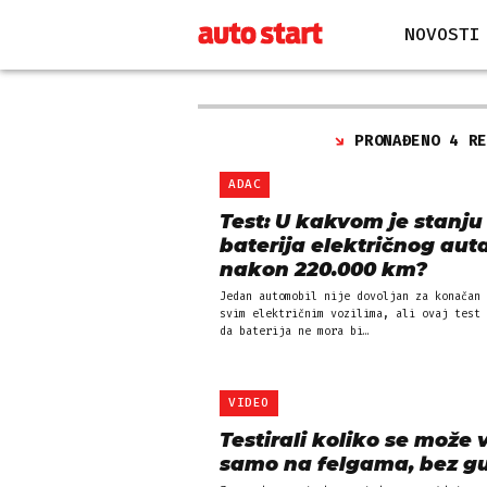
NOVOSTI
PRONAĐENO 4 R
ADAC
Test: U kakvom je stanju
baterija električnog aut
nakon 220.000 km?
Jedan automobil nije dovoljan za konačan 
svim električnim vozilima, ali ovaj test 
da baterija ne mora bi…
VIDEO
Testirali koliko se može v
samo na felgama, bez 