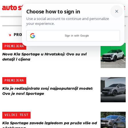
PRONAĐENO 3 REZULTATA ZA TAG “
KIA SPORTAGE
”
Sign in with Google
PREMIJERA
Nova Kia Sportage u Hrvatskoj: Ovo su svi
detalji i cijena
PREMIJERA
Kia je redizajnirala svoj najpopularniji model:
Ovo je novi Sportage
VELIKI TEST
Kia Sportage zavede izgledom pa pruža više od