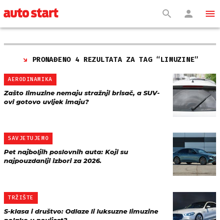
PRONAĐENO 4 REZULTATA ZA TAG “
LIMUZINE
”
AERODINAMIKA
Zašto limuzine nemaju stražnji brisač, a SUV-
ovi gotovo uvijek imaju?
SAVJETUJEMO
Pet najboljih poslovnih auta: Koji su
najpouzdaniji izbori za 2026.
TRŽIŠTE
S-klasa i društvo: Odlaze li luksuzne limuzine