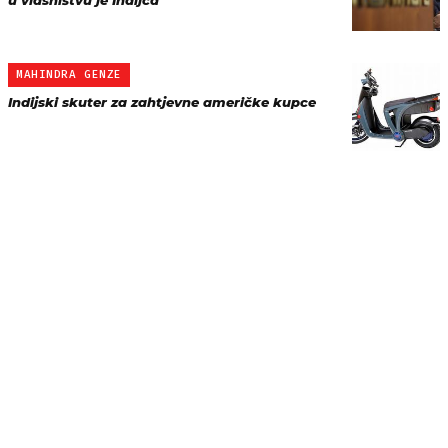
u vlasništvu je Indijca
MAHINDRA GENZE
Indijski skuter za zahtjevne američke kupce