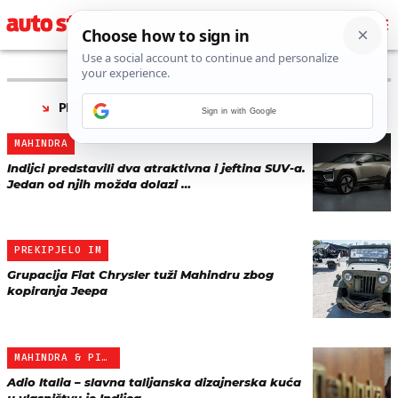
PRONAĐENO 4 REZULTATA ZA TAG “
MAHINDRA
”
Sign in with Google
MAHINDRA
Indijci predstavili dva atraktivna i jeftina SUV-a.
Jedan od njih možda dolazi …
PREKIPJELO IM
Grupacija Fiat Chrysler tuži Mahindru zbog
kopiranja Jeepa
MAHINDRA & PININFARINA
Adio Italia – slavna talijanska dizajnerska kuća