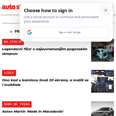
PRONAĐENO 3 REZULTATA ZA TAG “
MAKEDONIJA
”
Sign in with Google
NA STRUJU
Legendarni 'fićo' s najsuvremenijim pogonskim
sklopom
VIDEO
Ono kad u kamionu imaš 20 ekrana, a mašiš se
i mobitela
NAMA NE TREBA
Aston Martin 'Made in Macedonia'