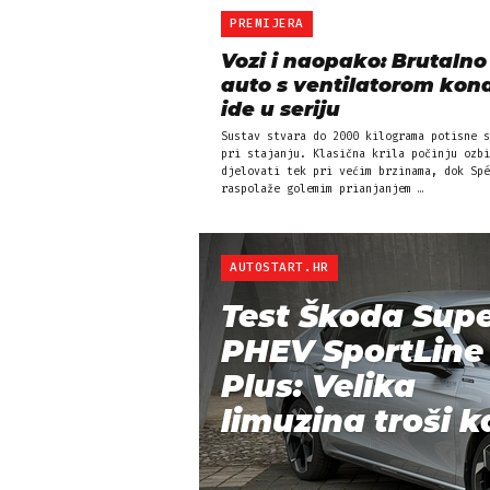
PREMIJERA
Vozi i naopako: Brutalno 
auto s ventilatorom kon
ide u seriju
Sustav stvara do 2000 kilograma potisne s
pri stajanju. Klasična krila počinju ozbi
djelovati tek pri većim brzinama, dok Spé
raspolaže golemim prianjanjem …
AUTOSTART.HR
Test Škoda Sup
PHEV SportLine
Plus: Velika
limuzina troši ka