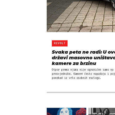
REVOLT
Svaka peta ne radi: U ov
državi masovno uništav
kamere za brzinu
Otpor prema njima nije ograničen samo na
prosvjednike. Kamere često napadaju i poj
ponekad iz vrlo osobnih razloga.