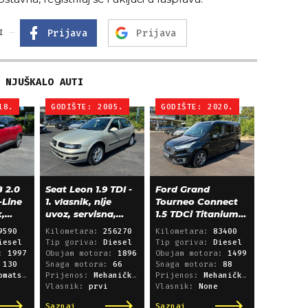
Prijava
Prijava
I
NJUŠKALO AUTI
18.
GODIŠTE: 2005.
GODIŠTE: 2020.
 2.0
Seat Leon 1.9 TDI -
Ford Grand
-Line
1. vlasnik, nije
Tourneo Connect
k,
uvoz, servisna,
1.5 TDCi Titanium
klima, alu 15"
L2 - panorama,
9590
Kilometara:
256270
Kilometara:
83400
navigacija
iesel
Tip goriva:
Diesel
Tip goriva:
Diesel
a:
1997
Obujam motora:
1896
Obujam motora:
1499
:
130
Snaga motora:
66
Snaga motora:
88
i sekvencijski
Prijenos:
Mehanički mjenjač
Prijenos:
Mehanički mjenjač
Vlasnik:
prvi
Vlasnik:
None
Saznaj
Saznaj