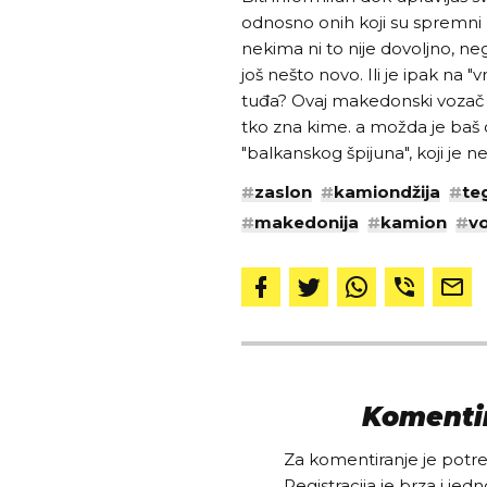
odnosno onih koji su spremni 
nekima ni to nije dovoljno, neg
još nešto novo. Ili je ipak na "v
tuđa? Ovaj makedonski vozač k
tko zna kime. a možda je baš o
"balkanskog špijuna", koji je 
#
zaslon
#
kamiondžija
#
te
#
makedonija
#
kamion
#
v
Komentir
Za komentiranje je potreb
Registracija je brza i jedn