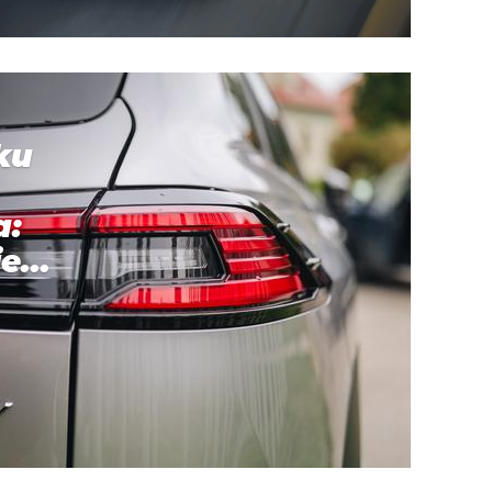
ku
a:
e...