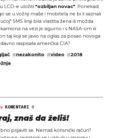
u LCD-e uložiti
"ozbiljan novac"
. Ponekad
o se u vožnji maše i mobitela ne bi li saznali
rućoj" SMS liniji bila vlastita žena ili možda
amiona na vezi je sigurno i s NASA-om ili
n taj koji se javio na oglas za posao novoga
nedavno raspisala američka CIA?
gljač
#
nezakonito
#
video
#
2018
ožnja
KOMENTARI
0
aj, znaš da želiš!
no prijaviti se. Nemaš korisnički račun?
ostavna, registriraj se i uključi u raspravu.