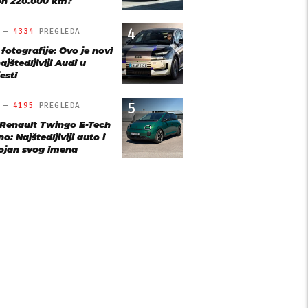
n 220.000 km?
4
O —
4334
PREGLEDA
 fotografije: Ovo je novi
ajštedljiviji Audi u
esti
5
O —
4195
PREGLEDA
 Renault Twingo E-Tech
o: Najštedljiviji auto i
ojan svog imena