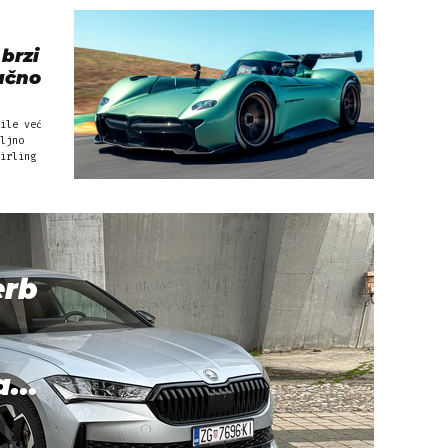
brzi
ačno
ile već
ljno
irling
erb
...