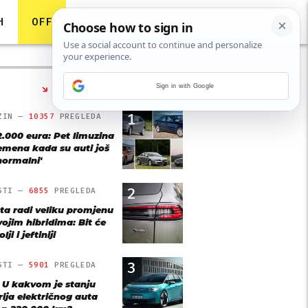
H
OFF
Sign in with Google
NAJČITANIJE
1
ZIN —
10357
PREGLEDA
2.000 eura: Pet limuzina
remena kada su auti još
'normalni'
2
STI —
6855
PREGLEDA
ta radi veliku promjenu
vojim hibridima: Bit će
lji i jeftiniji
3
STI —
5901
PREGLEDA
: U kakvom je stanju
rija električnog auta