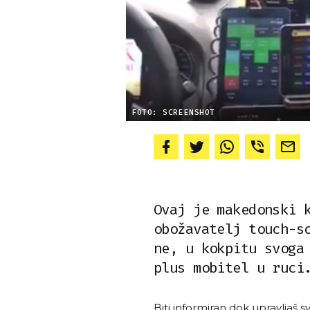
FOTO: SCREENSHOT
Ovaj je makedonski 
obožavatelj touch-s
ne, u kokpitu svoga
plus mobitel u ruci
Biti informiran dok upravljaš 