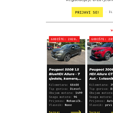
PRIJAVI SE!
IL
GODIŠTE: 2020.
GODIŠTE: 20
Peugeot 5008 1.5
Peugeot 3008
BlueHDI Allure - 7
HDI Allure GT
sjedala, kamera,
Aut.- 1.vlasni
alu 18, 66.000 km
39.600 km!
Kilometara:
66400
Kilometara:
3
Tip goriva:
Diesel
Tip goriva:
D
Obujam motora:
1499
Obujam motor
Snaga motora:
96
Snaga motora
Prijenos:
Mehanički mjenjač
Prijenos:
Automatsk
Vlasnik:
None
Vlasnik:
prvi
Saznaj
Saznaj