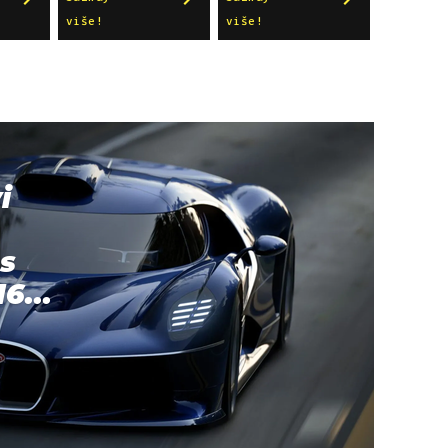
više!
više!
i
s
6...