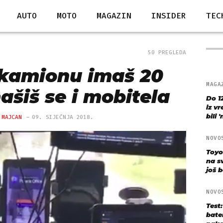
AUTO
MOTO
MAGAZIN
INSIDER
TEC
50 PREGLEDA
kamionu imaš 20
MAGA
ašiš se i mobitela
Do 1
iz v
bili 
 MAJCAN
09. SIJEČNJA 2018.
NOVO
Toyo
na s
još bo
NOVO
Test
bate