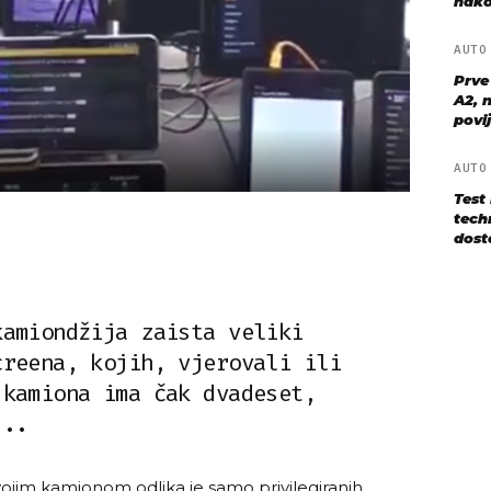
nako
AUT
Prve
A2, n
povij
AUT
Test
techn
dost
kamiondžija zaista veliki
creena, kojih, vjerovali ili
 kamiona ima čak dvadeset,
...
svojim kamionom odlika je samo privilegiranih,