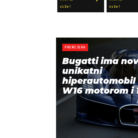
više!
više!
PREMIJERA
Bugatti ima nov
unikatni
hiperautomobil 
W16 motorom i 1