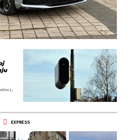
oj
aju
edinci,