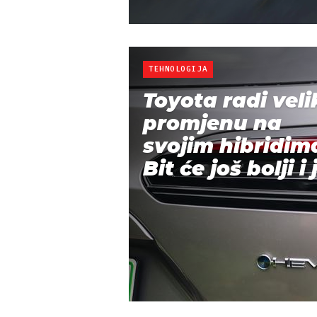
TEHNOLOGIJA
Toyota radi veli
promjenu na
svojim hibridim
Bit će još bolji i j