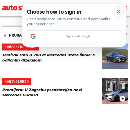
PRONAĐENO 2 REZULTATA ZA TAG “
MERCEDES B-KLASA
”
Sign in with Google
KOMPAKTNI MONOVOLUMEN
Testirali smo B 200 d: Mercedes 'stare škole' s
odličnim dizelašom
MONOVOLUMEN
Premijera: U Zagrebu predstavljen novi
Mercedes B-klasa