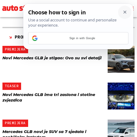
PRONAĐENO 4 REZULTATA ZA TAG “
MERCEDES GLB
”
Sign in with Google
PREMIJERA
Novi Mercedes GLB je stigao: Ovo su svi detalji
TEASER
Novi Mercedes GLB ima tri zaslona i stotine
zvjezdica
PREMIJERA
Mercedes GLB novi je SUV sa 7 sjedala i