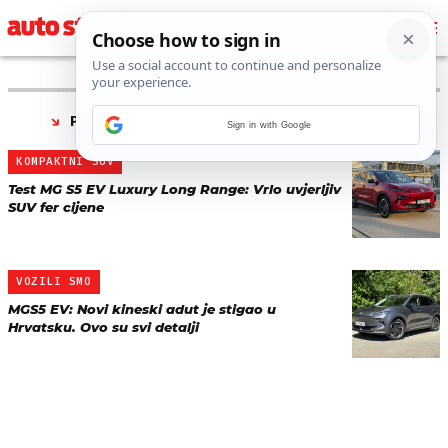
PRONAĐENO 2 REZULTATA ZA TAG “
MGS5 EV
”
Sign in with Google
KOMPAKTNI SUV
Test MG S5 EV Luxury Long Range: Vrlo uvjerljiv
SUV fer cijene
VOZILI SMO
MGS5 EV: Novi kineski adut je stigao u
Hrvatsku. Ovo su svi detalji