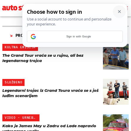
PRONAĐENO 6 REZULTATA ZA TAG “
NOVA SEZONA
”
Sign in with Google
KULTNA EMISIJA
The Grand Tour vraća se u rujnu, ali bez
legendarnog trojca
SLUŽBENO
Legendarni trojac iz Grand Toura vraća se s još
luđim scenarijem
VIDEO - URNEBESNO
Kako je James May u Zadru od Lade napravio