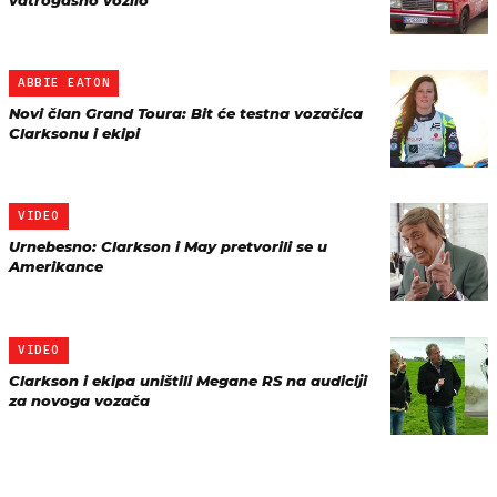
vatrogasno vozilo
ABBIE EATON
Novi član Grand Toura: Bit će testna vozačica
Clarksonu i ekipi
VIDEO
Urnebesno: Clarkson i May pretvorili se u
Amerikance
VIDEO
Clarkson i ekipa uništili Megane RS na audiciji
za novoga vozača