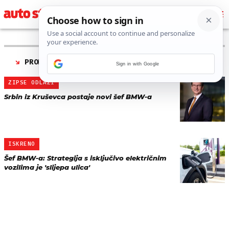
PRONAĐENO 2 REZULTATA ZA TAG “
OLIVER ZIPSE
”
Sign in with Google
ZIPSE ODLAZI
Srbin iz Kruševca postaje novi šef BMW-a
ISKRENO
Šef BMW-a: Strategija s isključivo električnim
vozilima je 'slijepa ulica'