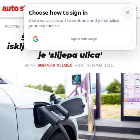
POČETNA
NOVOSTI
101 PREGLEDA
Šef BMW-a: Strategija s
Sign in with Google
isključivo električnim vozilima
je 'slijepa ulica'
AUTOR
DUBRAVKO KOLARIĆ
20. SVIBNJA 2025.