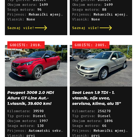
Obujam motora:
1499
Obujam motora:
1499
Snaga motora:
96
Snaga motora:
88
Prijenos:
Mehanički mjenjač
Prijenos:
Mehanički mjenjač
Vlasnik:
None
Vlasnik:
None
Saznaj više!
Saznaj više!
GODIŠTE: 2018.
GODIŠTE: 2005.
Peugeot 3008 2.0 HDI
Seat Leon 1.9 TDI - 1.
Allure GT-Line Aut.-
vlasnik, nije uvoz,
1.vlasnik, 39.600 km!
servisna, klima, alu 15"
Kilometara:
39590
Kilometara:
256270
Tip goriva:
Diesel
Tip goriva:
Diesel
Obujam motora:
1997
Obujam motora:
1896
Snaga motora:
130
Snaga motora:
66
Prijenos:
Automatski sekvencijski
Prijenos:
Mehanički mjenjač
Vlasnik:
prvi
Vlasnik:
prvi