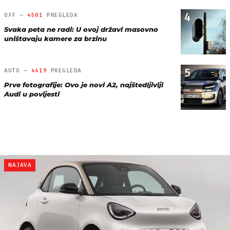
4
OFF —
4501
PREGLEDA
Svaka peta ne radi: U ovoj državi masovno
uništavaju kamere za brzinu
5
AUTO —
4419
PREGLEDA
Prve fotografije: Ovo je novi A2, najštedljiviji
Audi u povijesti
NAJAVA