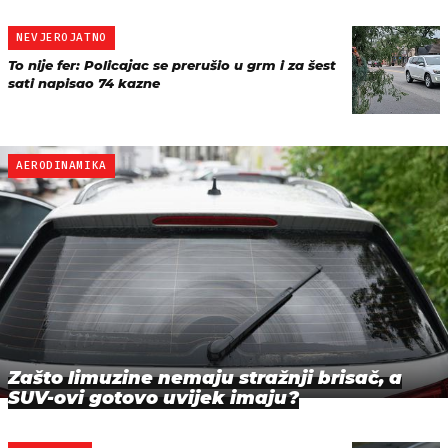
NEVJEROJATNO
To nije fer: Policajac se prerušio u grm i za šest
sati napisao 74 kazne
AERODINAMIKA
Zašto limuzine nemaju stražnji brisač, a
SUV-ovi gotovo uvijek imaju?