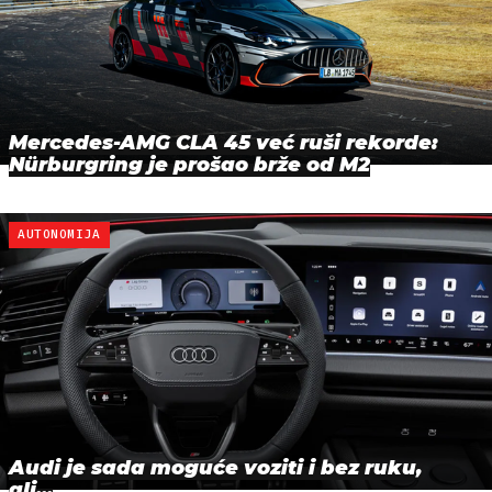
Mercedes-AMG CLA 45 već ruši rekorde:
Nürburgring je prošao brže od M2
AUTONOMIJA
Audi je sada moguće voziti i bez ruku,
ali...