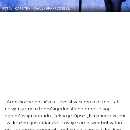
FOTO: CARSTEN KOALL/DPA/PIXSELL
„Ambiciozne političke ciljeve shvaćamo ozbiljno – ali
ne vjerujemo u tehnički jednostrane propise koji
ograničavaju ponudu“, rekao je Zipse. „Isti princip vrijedi
i za kružno gospodarstvo. I ovdje samo sveobuhvatan
pristup može omogućiti i potaknuti ulaganja. Jer, kao