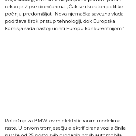
rekao je Zipse dioničarima. „Čak se i kreatori politike
počinju predomišljati. Nova njemačka savezna vlada
podržava širok pristup tehnologiji, dok Europska
komisija sada nastoji učiniti Europu konkurentnijom.“
Potražnja za BMW-ovim elektrificiranim modelima
raste. U prvom tromjesečju elektrificirana vozila činila
su više od 25 posto svih prodanih novih automobila