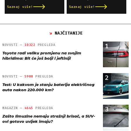
Saznaj više!
Saznaj više!
NAJČITANIJE
1
NOVOSTI —
10322
PREGLEDA
Toyota radi veliku promjenu na svojim
hibridima: Bit će još bolji i jeftiniji
2
NOVOSTI —
5988
PREGLEDA
Test: U kakvom je stanju baterija električnog
auta nakon 220.000 km?
3
MAGAZIN —
4645
PREGLEDA
Zašto limuzine nemaju stražnji brisač, a SUV-
ovi gotovo uvijek imaju?