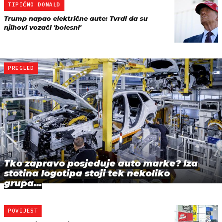
TIPIČNO DONALD
Trump napao električne aute: Tvrdi da su
njihovi vozači 'bolesni'
PREGLED
Tko zapravo posjeduje auto marke? Iza
stotina logotipa stoji tek nekoliko
grupa…
POVIJEST