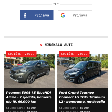
ILI
Prijava
Prijava
NJUŠKALO AUTI
GODIŠTE: 2020.
GODIŠTE: 2020.
Peugeot 5008 1.5 BlueHDI
Ford Grand Tourneo
Allure - 7 sjedala, kamera,
Connect 1.5 TDCi Titanium
alu 18, 66.000 km
L2 - panorama, navigacija
Kilometara:
66400
Kilometara:
83400
Tip goriva:
Diesel
Tip goriva:
Diesel