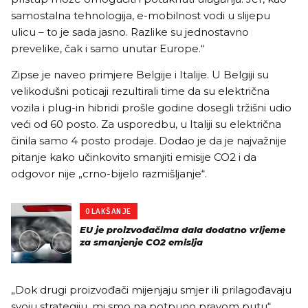
samostalna tehnologija, e-mobilnost vodi u slijepu
ulicu – to je sada jasno. Razlike su jednostavno
prevelike, čak i samo unutar Europe.“
Zipse je naveo primjere Belgije i Italije. U Belgiji su
velikodušni poticaji rezultirali time da su električna
vozila i plug-in hibridi prošle godine dosegli tržišni udio
veći od 60 posto. Za usporedbu, u Italiji su električna
činila samo 4 posto prodaje. Dodao je da je najvažnije
pitanje kako učinkovito smanjiti emisije CO2 i da
odgovor nije „crno-bijelo razmišljanje“.
OLAKŠANJE
EU je proizvođačima dala dodatno vrijeme
za smanjenje CO2 emisija
„Dok drugi proizvođači mijenjaju smjer ili prilagođavaju
svoju strategiju, mi smo na potpuno pravom putu“,