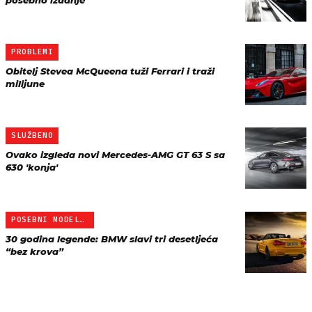
posebno izdanje
PROBLEMI
Obitelj Stevea McQueena tuži Ferrari i traži
milijune
SLUŽBENO
Ovako izgleda novi Mercedes-AMG GT 63 S sa
630 'konja'
POSEBNI MODEL M4
30 godina legende: BMW slavi tri desetljeća
“bez krova”