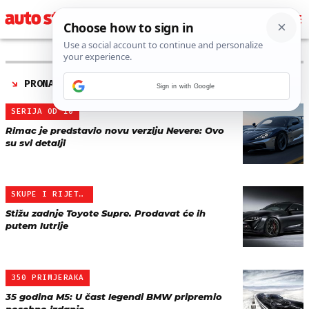
PRONAĐENO 6 REZULTATA ZA TAG “
POSEBNO IZDANJE
”
Sign in with Google
SERIJA OD 10
Rimac je predstavio novu verziju Nevere: Ovo
su svi detalji
SKUPE I RIJETKE
Stižu zadnje Toyote Supre. Prodavat će ih
putem lutrije
350 PRIMJERAKA
35 godina M5: U čast legendi BMW pripremio