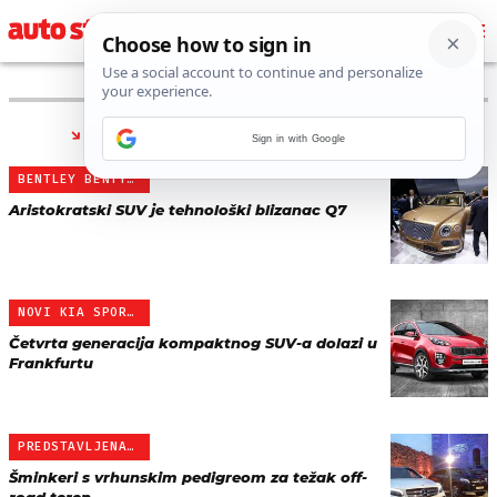
PRONAĐENO 81 REZULTATA ZA TAG “
SUV
”
Sign in with Google
BENTLEY BENTYAGA
Aristokratski SUV je tehnološki blizanac Q7
NOVI KIA SPORTAGE
Četvrta generacija kompaktnog SUV-a dolazi u
Frankfurtu
PREDSTAVLJENA 3 MERCEDES…
Šminkeri s vrhunskim pedigreom za težak off-