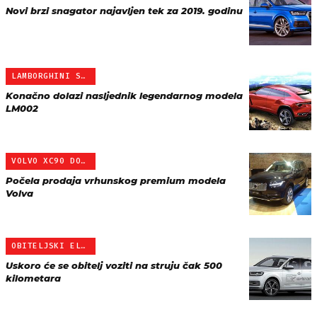
Novi brzi snagator najavljen tek za 2019. godinu
LAMBORGHINI SUV
Konačno dolazi nasljednik legendarnog modela
LM002
VOLVO XC90 DOŠAO U HRVAT…
Počela prodaja vrhunskog premium modela
Volva
OBITELJSKI ELEKTRIČNI AU…
Uskoro će se obitelj voziti na struju čak 500
kilometara