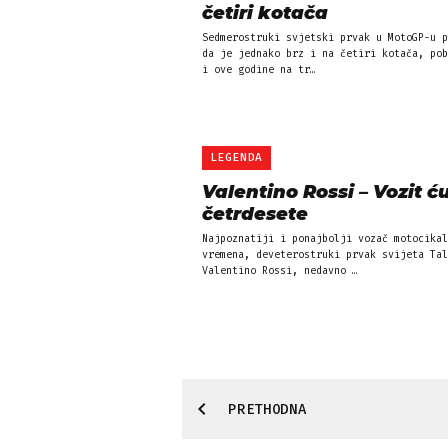
četiri kotača
Sedmerostruki svjetski prvak u MotoGP-u p
da je jednako brz i na četiri kotača, pob
i ove godine na tr…
LEGENDA
Valentino Rossi – Vozit ć
četrdesete
Najpoznatiji i ponajbolji vozač motocikal
vremena, deveterostruki prvak svijeta Tal
Valentino Rossi, nedavno …
PRETHODNA