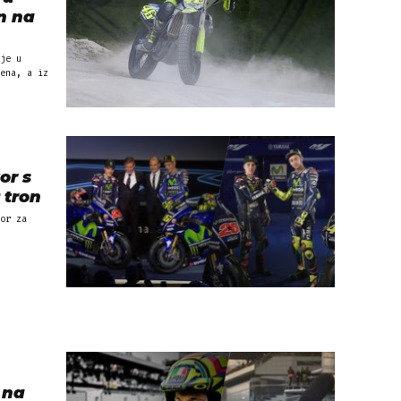
en na
je u
ena, a iz
or s
 tron
or za
 na