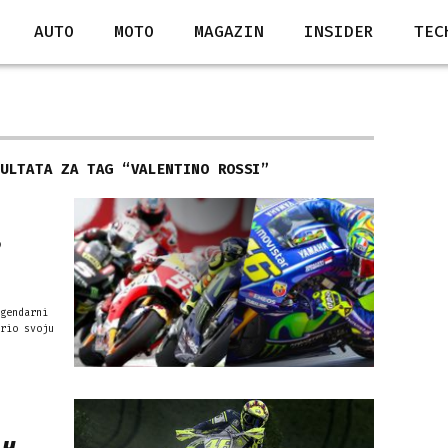
AUTO
MOTO
MAGAZIN
INSIDER
TEC
ZULTATA ZA TAG “
VALENTINO ROSSI
”
o
gendarni
rio svoju
 u