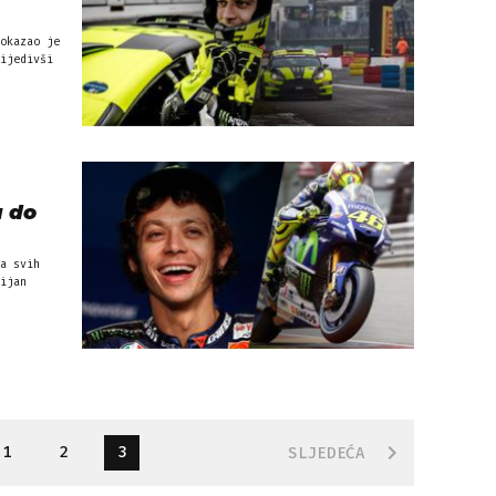
okazao je
ijedivši
u do
a svih
ijan
1
2
3
SLJEDEĆA