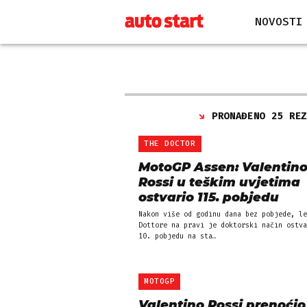
NOVOSTI
PRONAĐENO 25 RE
THE DOCTOR
MotoGP Assen: Valentin
Rossi u teškim uvjetima
ostvario 115. pobjedu
Nakon više od godinu dana bez pobjede, le
Dottore na pravi je doktorski način ostva
10. pobjedu na sta…
MOTOGP
Valentino Rossi prenoćio