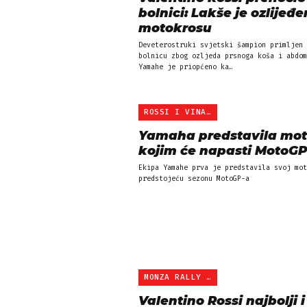
bolnici: Lakše je ozlijeđ
motokrosu
Deveterostruki svjetski šampion primljen 
bolnicu zbog ozljeda prsnoga koša i abdom
Yamahe je priopćeno ka…
ROSSI I VINALES
Yamaha predstavila mot
kojim će napasti MotoGP
Ekipa Yamahe prva je predstavila svoj mot
predstojeću sezonu MotoGP-a
MONZA RALLY SHOW
Valentino Rossi najbolji i