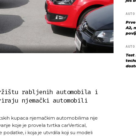
još bo
AUT
Prve
A2, n
povij
AUT
Test
techn
dost
ržištu rabljenih automobila i
riraju njemački automobili
vatskih kupaca njemačkim automobilima nije
ivanje koje je provela tvrtka carVertical,
 podatke, i koja je utvrdila koji su modeli