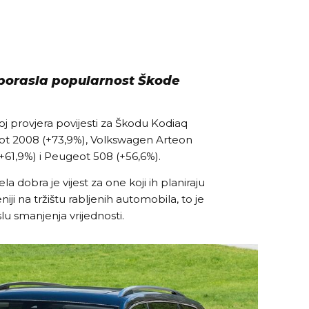
 porasla popularnost Škode
roj provjera povijesti za Škodu Kodiaq
eot 2008 (+73,9%), Volkswagen Arteon
+61,9%) i Peugeot 508 (+56,6%).
 dobra je vijest za one koji ih planiraju
iji na tržištu rabljenih automobila, to je
slu smanjenja vrijednosti.