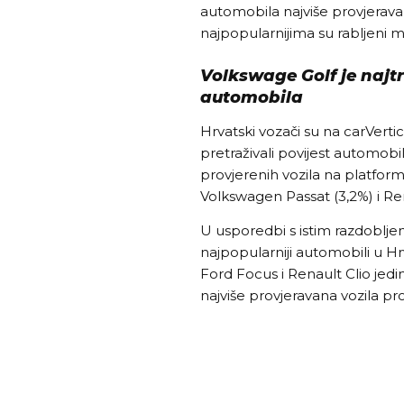
automobila najviše provjerava
najpopularnijima su rabljeni 
Volkswage Golf je najtr
automobila
Hrvatski vozači su na carVertic
pretraživali povijest automobi
provjerenih vozila na platformi
Volkswagen Passat (3,2%) i R
U usporedbi s istim razdobljem 
najpopularniji automobili u Hr
Ford Focus i Renault Clio jedin
najviše provjeravana vozila pr