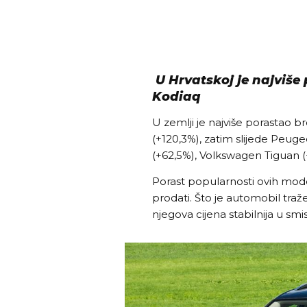
U Hrvatskoj je najviše
Kodiaq
U zemlji je najviše porastao b
(+120,3%), zatim slijede Peug
(+62,5%), Volkswagen Tiguan (
Porast popularnosti ovih modela
prodati. Što je automobil tražen
njegova cijena stabilnija u smi