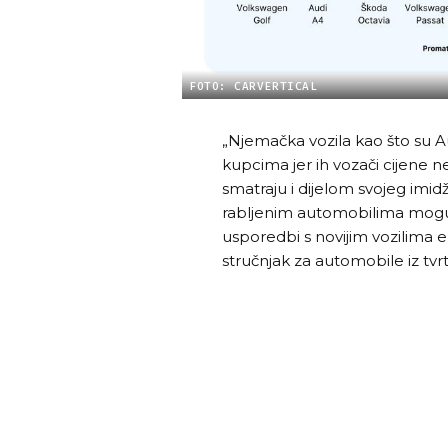
FOTO: CARVERTICAL
„Njemačka vozila kao što su
kupcima jer ih vozači cijene 
smatraju i dijelom svojeg imidž
rabljenim automobilima mogu v
usporedbi s novijim vozilima 
stručnjak za automobile iz tvrt