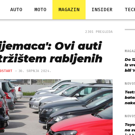
AUTO
MOTO
MAGAZIN
INSIDER
TEC
2301 PREGLEDA
jemaca': Ovi auti
MAGA
tržištem rabljenih
Do 1
iz v
bili 
OSTART
30. SRPNJA 2024.
NOVO
Test
bate
nako
NOVO
Toyo
na s