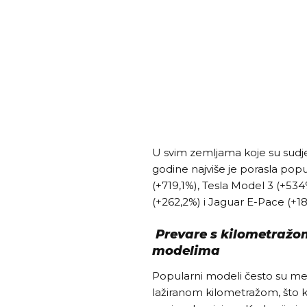
U svim zemljama koje su sudjel
godine najviše je porasla pop
(+719,1%), Tesla Model 3 (+534
(+262,2%) i Jaguar E-Pace (+18
Prevare s kilometražo
modelima
Popularni modeli često su met
lažiranom kilometražom, što 