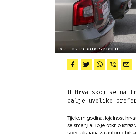
FOTO: JURICA GALOIĆ/PIXSELL
U Hrvatskoj se na t
dalje uvelike prefe
Tijekom godina, lojalnost hr
se smanjila. To je otkrilo istraž
specijalizirana za automobilske