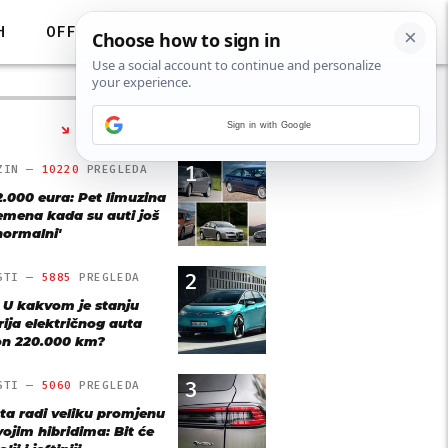
H
OFF
Sign in with Google
NAJČITANIJE
1
ZIN —
10220
PREGLEDA
2.000 eura: Pet limuzina
remena kada su auti još
'normalni'
2
STI —
5885
PREGLEDA
: U kakvom je stanju
rija električnog auta
n 220.000 km?
3
STI —
5060
PREGLEDA
ta radi veliku promjenu
vojim hibridima: Bit će