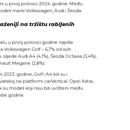
ni u prvoj polovici 2024. godine. Među
modeli marki Volkswagen, Audi i Škoda.
aženiji na tržištu rabljenih
alu u prvoj polovici godine najviše
la Volkswagen Golf – 6,7% od svih
, slijede Audi A4 (4,1%), Škoda Octavia (3,4%),
enault Megane (2,8%).
2023. godine, Golf i A4 bili su i
vatskoj na platformi carVertical. Opel Astra,
i su modeli koji nisu bili uvršteni među
ošle godine.