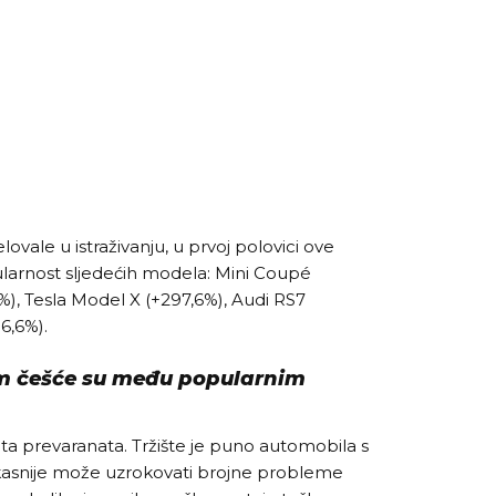
ovale u istraživanju, u prvoj polovici ove
ularnost sljedećih modela: Mini Coupé
%), Tesla Model X (+297,6%), Audi RS7
6,6%).
m češće su među popularnim
a prevaranata. Tržište je puno automobila s
kasnije može uzrokovati brojne probleme