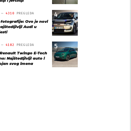
lji i jeftiniji
4
O —
4310
PREGLEDA
 fotografije: Ovo je novi
ajštedljiviji Audi u
esti
5
O —
4182
PREGLEDA
 Renault Twingo E-Tech
o: Najštedljiviji auto i
ojan svog imena