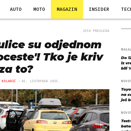
AUTO
MOTO
MAGAZIN
INSIDER
TEC
3256 PREGLEDA
ulice su odjednom
MAGA
ceste'! Tko je kriv
Do 1
iz v
za to?
bili 
 KOLARIĆ
02. LISTOPADA 2025.
NOVO
Toyo
na s
još bo
NOVO
Test
bate