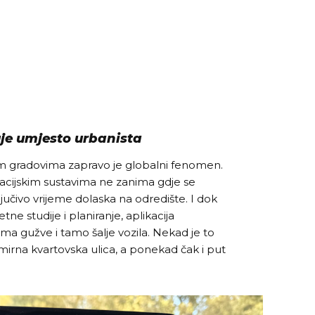
je umjesto urbanista
m gradovima zapravo je globalni fenomen.
gacijskim sustavima ne zanima gdje se
jučivo vrijeme dolaska na odredište. I dok
ne studije i planiranje, aplikacija
ma gužve i tamo šalje vozila. Nekad je to
mirna kvartovska ulica, a ponekad čak i put