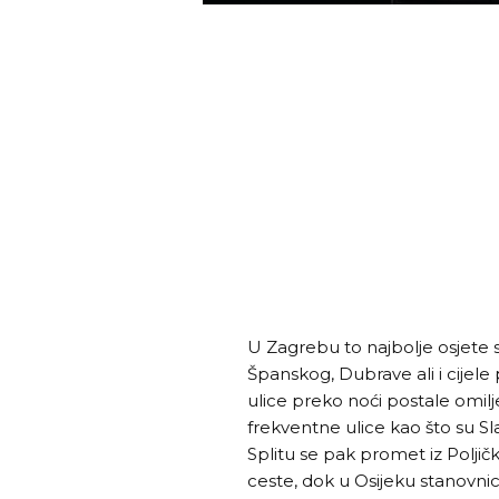
U Zagrebu to najbolje osjete s
Španskog, Dubrave ali i cijel
ulice preko noći postale omilje
frekventne ulice kao što su Sla
Splitu se pak promet iz Poljič
ceste, dok u Osijeku stanovn