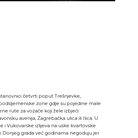
tanovnici četvrti poput Trešnjevke,
e podsljemenske zone gdje su pojedine male
ne rute za vozače koji žele izbjeći
vonsku avenija, Zagrebačka ulica ili Ilica. U
ke i Vukovarske izlijeva na uske kvartovske
ici Donjeg grada već godinama negoduju jer