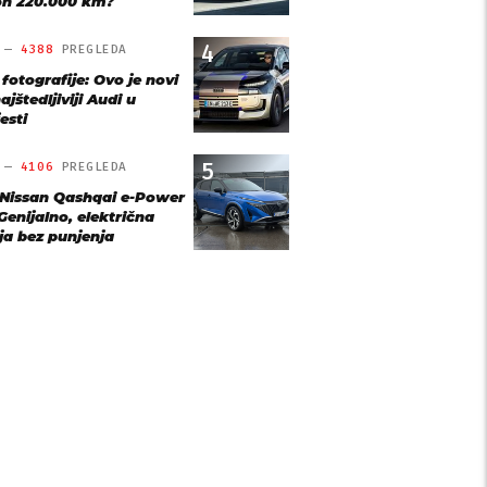
n 220.000 km?
4
O —
4388
PREGLEDA
 fotografije: Ovo je novi
ajštedljiviji Audi u
esti
5
O —
4106
PREGLEDA
 Nissan Qashqai e-Power
Genijalno, električna
ja bez punjenja