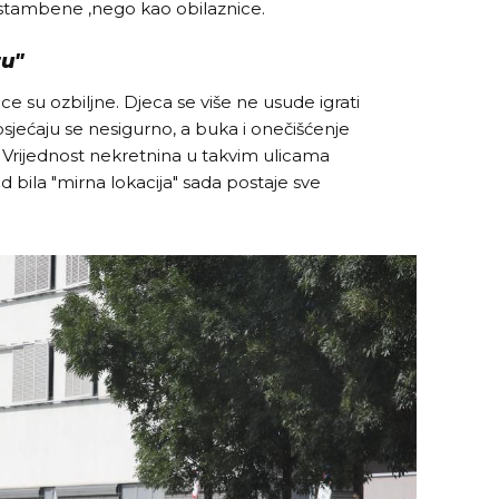
o stambene ,nego kao obilaznice.
tu"
ce su ozbiljne. Djeca se više ne usude igrati
i osjećaju se nesigurno, a buka i onečišćenje
. Vrijednost nekretnina u takvim ulicama
d bila "mirna lokacija" sada postaje sve