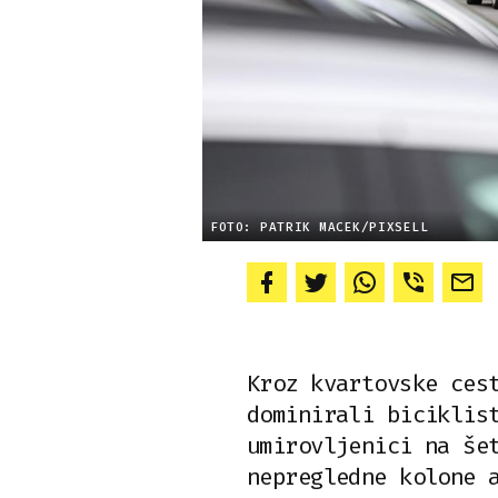
FOTO: PATRIK MACEK/PIXSELL
Kroz kvartovske ces
dominirali biciklis
umirovljenici na še
nepregledne kolone 