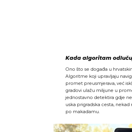
Kada algoritam odluču
Ono što se događa u hrvatski
Algoritme koji upravljaju navi
promet preusmjerava, već iskl
gradovi ulažu milijune u promet
jednostavno detektira gdje ne
uska prigradska cesta, nekad 
po makadamu.