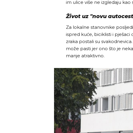
im ulice više ne izgledaju ka
Život uz "novu autoces
Za lokalne stanovnike posljedi
ispred kuće, biciklisti i pješac
zraka postali su svakodnevica
može pasti jer ono što je neka
manje atraktivno.