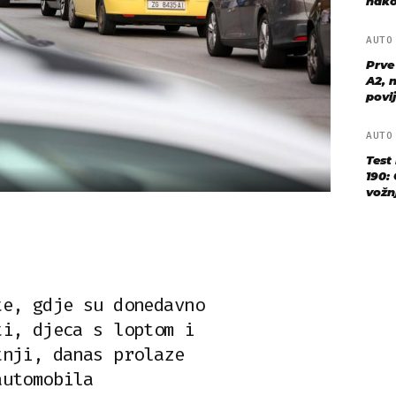
nako
AUT
Prve
A2, n
povij
AUT
Test
190: 
vožn
te, gdje su donedavno
ti, djeca s loptom i
tnji, danas prolaze
automobila