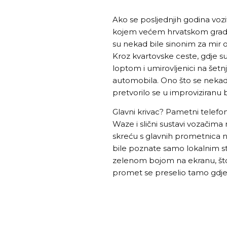
Ako se posljednjih godina vozite 
kojem većem hrvatskom gradu, v
su nekad bile sinonim za mi
Kroz kvartovske ceste, gdje su 
loptom i umirovljenici na šet
automobila. Ono što se nekad č
pretvorilo se u improviziranu 
Glavni krivac? Pametni telefoni
Waze i slični sustavi vozačima 
skreću s glavnih prometnica n
bile poznate samo lokalnim s
zelenom bojom na ekranu, što 
promet se preselio tamo gdje 