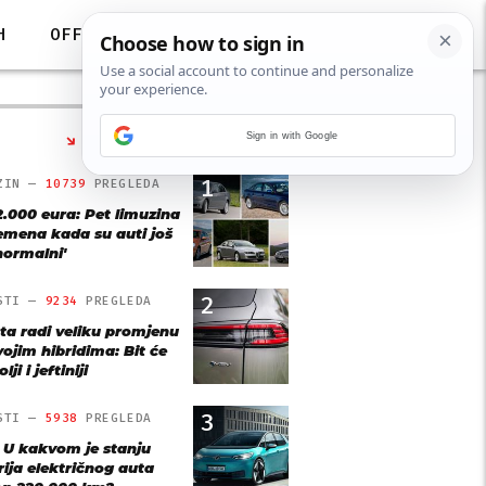
H
OFF
Sign in with Google
NAJČITANIJE
1
ZIN —
10739
PREGLEDA
2.000 eura: Pet limuzina
remena kada su auti još
'normalni'
2
STI —
9234
PREGLEDA
ta radi veliku promjenu
vojim hibridima: Bit će
lji i jeftiniji
3
STI —
5938
PREGLEDA
: U kakvom je stanju
rija električnog auta