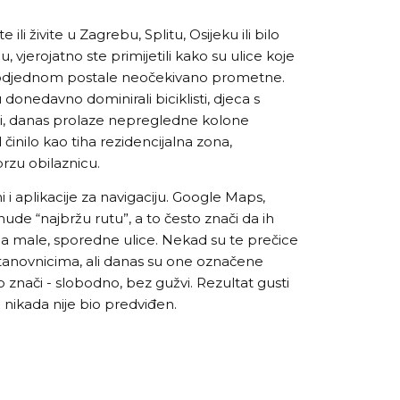
ili živite u Zagrebu, Splitu, Osijeku ili bilo
jerojatno ste primijetili kako su ulice koje
r odjednom postale neočekivano prometne.
donedavno dominirali biciklisti, djeca s
nji, danas prolaze nepregledne kolone
inilo kao tiha rezidencijalna zona,
brzu obilaznicu.
 i aplikacije za navigaciju. Google Maps,
nude “najbržu rutu”, a to često znači da ih
a male, sporedne ulice. Nekad su te prečice
tanovnicima, ali danas su one označene
znači - slobodno, bez gužvi. Rezultat gusti
nikada nije bio predviđen.