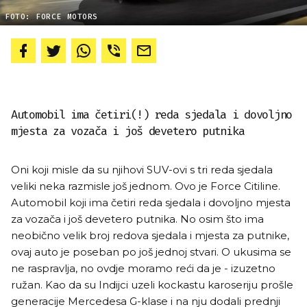
FOTO: FORCE MOTORS
Automobil ima četiri(!) reda sjedala i dovoljno
mjesta za vozača i još devetero putnika
Oni koji misle da su njihovi SUV-ovi s tri reda sjedala
veliki neka razmisle još jednom. Ovo je Force Citiline.
Automobil koji ima četiri reda sjedala i dovoljno mjesta
za vozača i još devetero putnika. No osim što ima
neobično velik broj redova sjedala i mjesta za putnike,
ovaj auto je poseban po još jednoj stvari. O ukusima se
ne raspravlja, no ovdje moramo reći da je - izuzetno
ružan. Kao da su Indijci uzeli kockastu karoseriju prošle
generacije Mercedesa G-klase i na nju dodali prednji