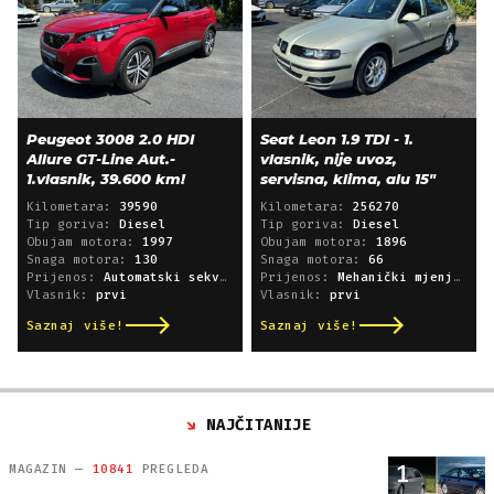
Peugeot 3008 2.0 HDI
Seat Leon 1.9 TDI - 1.
Allure GT-Line Aut.-
vlasnik, nije uvoz,
1.vlasnik, 39.600 km!
servisna, klima, alu 15"
Kilometara:
39590
Kilometara:
256270
Tip goriva:
Diesel
Tip goriva:
Diesel
Obujam motora:
1997
Obujam motora:
1896
Snaga motora:
130
Snaga motora:
66
Prijenos:
Automatski sekvencijski
Prijenos:
Mehanički mjenjač
Vlasnik:
prvi
Vlasnik:
prvi
Saznaj više!
Saznaj više!
NAJČITANIJE
1
MAGAZIN —
10841
PREGLEDA