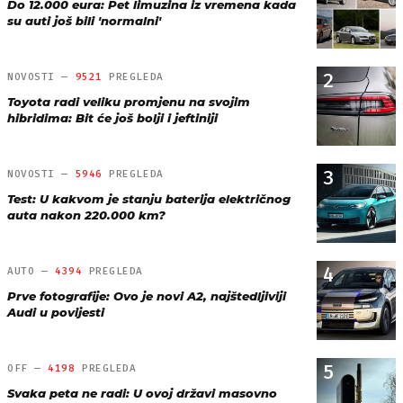
Do 12.000 eura: Pet limuzina iz vremena kada
su auti još bili 'normalni'
2
NOVOSTI —
9521
PREGLEDA
Toyota radi veliku promjenu na svojim
hibridima: Bit će još bolji i jeftiniji
3
NOVOSTI —
5946
PREGLEDA
Test: U kakvom je stanju baterija električnog
auta nakon 220.000 km?
4
AUTO —
4394
PREGLEDA
Prve fotografije: Ovo je novi A2, najštedljiviji
Audi u povijesti
5
OFF —
4198
PREGLEDA
Svaka peta ne radi: U ovoj državi masovno