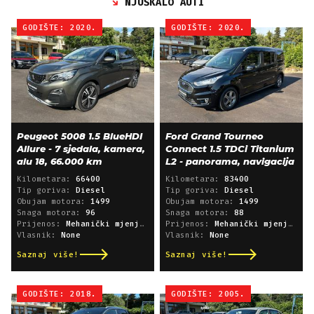
NJUŠKALO AUTI
GODIŠTE: 2020.
GODIŠTE: 2020.
Peugeot 5008 1.5 BlueHDI
Ford Grand Tourneo
Allure - 7 sjedala, kamera,
Connect 1.5 TDCi Titanium
alu 18, 66.000 km
L2 - panorama, navigacija
Kilometara:
66400
Kilometara:
83400
Tip goriva:
Diesel
Tip goriva:
Diesel
Obujam motora:
1499
Obujam motora:
1499
Snaga motora:
96
Snaga motora:
88
Prijenos:
Mehanički mjenjač
Prijenos:
Mehanički mjenjač
Vlasnik:
None
Vlasnik:
None
Saznaj više!
Saznaj više!
GODIŠTE: 2018.
GODIŠTE: 2005.