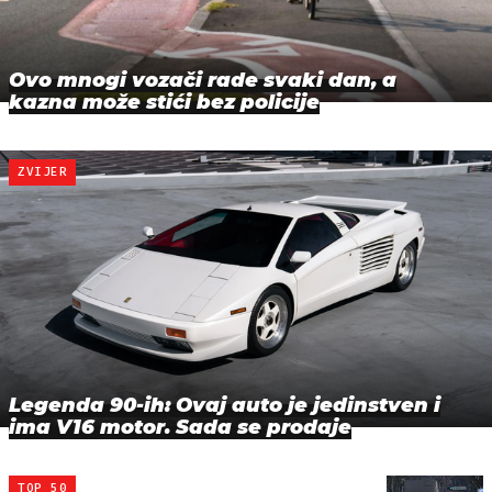
Ovo mnogi vozači rade svaki dan, a
kazna može stići bez policije
ZVIJER
Legenda 90-ih: Ovaj auto je jedinstven i
ima V16 motor. Sada se prodaje
TOP 50