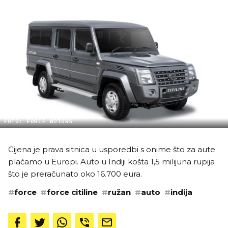
FOTO: FORCE MOTORS
Cijena je prava sitnica u usporedbi s onime što za aute
plaćamo u Europi. Auto u Indiji košta 1,5 milijuna rupija
što je preračunato oko 16.700 eura.
#
force
#
force citiline
#
ružan
#
auto
#
indija