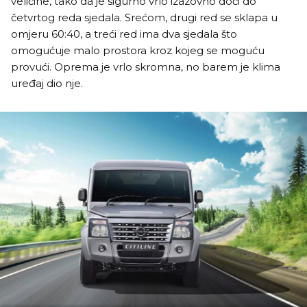
veličine, tako da je sigurno vrlo izazovno doći do
četvrtog reda sjedala. Srećom, drugi red se sklapa u
omjeru 60:40, a treći red ima dva sjedala što
omogućuje malo prostora kroz kojeg se moguću
provući. Oprema je vrlo skromna, no barem je klima
uređaj dio nje.