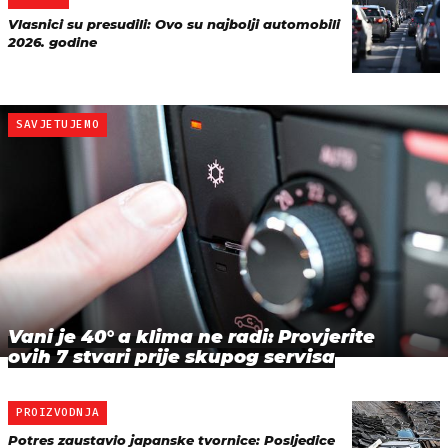
Vlasnici su presudili: Ovo su najbolji automobili
2026. godine
SAVJETUJEMO
Vani je 40° a klima ne radi: Provjerite
ovih 7 stvari prije skupog servisa
PROIZVODNJA
Potres zaustavio japanske tvornice: Posljedice