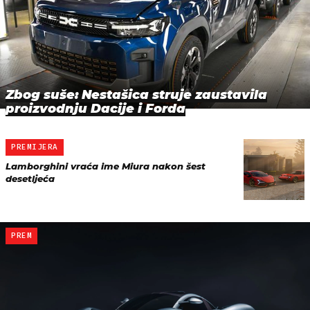
Zbog suše: Nestašica struje zaustavila
proizvodnju Dacije i Forda
PREMIJERA
Lamborghini vraća ime Miura nakon šest
desetljeća
PREM