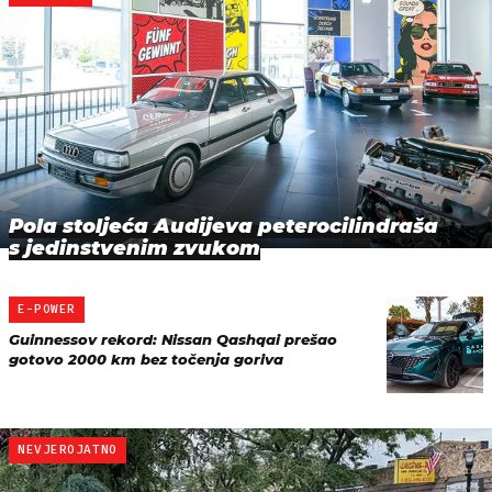
Pola stoljeća Audijeva peterocilindraša
s jedinstvenim zvukom
E-POWER
Guinnessov rekord: Nissan Qashqai prešao
gotovo 2000 km bez točenja goriva
NEVJEROJATNO