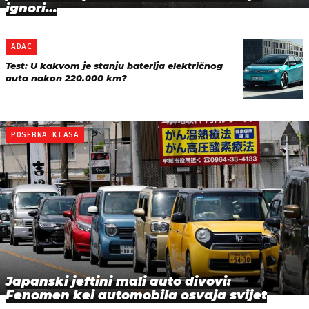
ignori…
ADAC
Test: U kakvom je stanju baterija električnog
auta nakon 220.000 km?
POSEBNA KLASA
Japanski jeftini mali auto divovi:
Fenomen kei automobila osvaja svijet