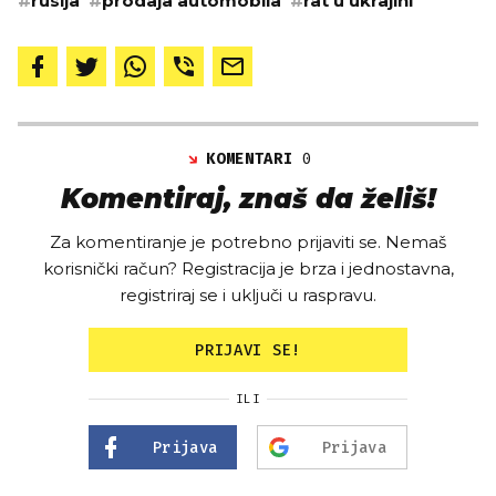
#
rusija
#
prodaja automobila
#
rat u ukrajini
KOMENTARI
0
Komentiraj, znaš da želiš!
Za komentiranje je potrebno prijaviti se. Nemaš
korisnički račun? Registracija je brza i jednostavna,
registriraj se i uključi u raspravu.
PRIJAVI SE!
ILI
Prijava
Prijava