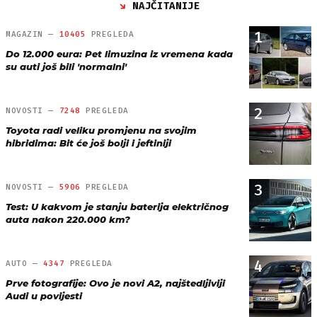
NAJČITANIJE
1
MAGAZIN —
10405
PREGLEDA
Do 12.000 eura: Pet limuzina iz vremena kada
su auti još bili 'normalni'
2
NOVOSTI —
7248
PREGLEDA
Toyota radi veliku promjenu na svojim
hibridima: Bit će još bolji i jeftiniji
3
NOVOSTI —
5906
PREGLEDA
Test: U kakvom je stanju baterija električnog
auta nakon 220.000 km?
4
AUTO —
4347
PREGLEDA
Prve fotografije: Ovo je novi A2, najštedljiviji
Audi u povijesti