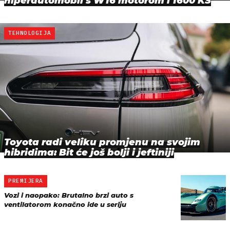
hiperautomobil s W16 motorom i 1600 KS
TEHNOLOGIJA
Toyota radi veliku promjenu na svojim
hibridima: Bit će još bolji i jeftiniji
PREMIJERA
Vozi i naopako: Brutalno brzi auto s
ventilatorom konačno ide u seriju