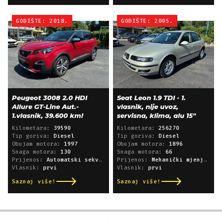
GODIŠTE: 2018.
GODIŠTE: 2005.
Peugeot 3008 2.0 HDI
Seat Leon 1.9 TDI - 1.
Allure GT-Line Aut.-
vlasnik, nije uvoz,
1.vlasnik, 39.600 km!
servisna, klima, alu 15"
Kilometara:
39590
Kilometara:
256270
Tip goriva:
Diesel
Tip goriva:
Diesel
Obujam motora:
1997
Obujam motora:
1896
Snaga motora:
130
Snaga motora:
66
Prijenos:
Automatski sekvencijski
Prijenos:
Mehanički mjenjač
Vlasnik:
prvi
Vlasnik:
prvi
Saznaj više!
Saznaj više!