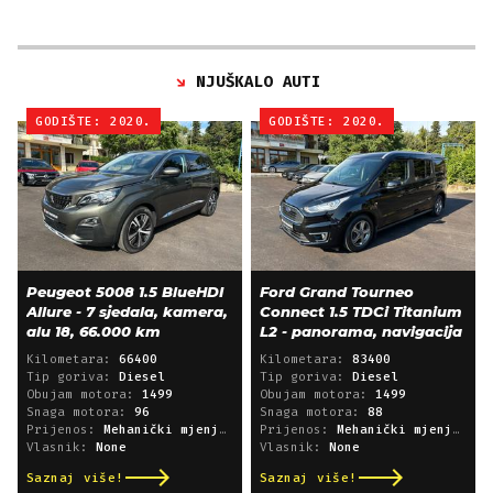
NJUŠKALO AUTI
GODIŠTE: 2020.
GODIŠTE: 2020.
Peugeot 5008 1.5 BlueHDI
Ford Grand Tourneo
Allure - 7 sjedala, kamera,
Connect 1.5 TDCi Titanium
alu 18, 66.000 km
L2 - panorama, navigacija
Kilometara:
66400
Kilometara:
83400
Tip goriva:
Diesel
Tip goriva:
Diesel
Obujam motora:
1499
Obujam motora:
1499
Snaga motora:
96
Snaga motora:
88
Prijenos:
Mehanički mjenjač
Prijenos:
Mehanički mjenjač
Vlasnik:
None
Vlasnik:
None
Saznaj više!
Saznaj više!