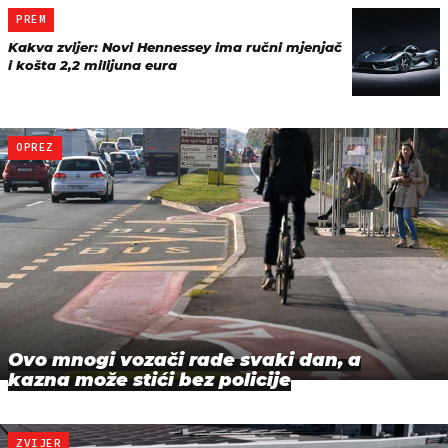
PREM
Kakva zvijer: Novi Hennessey ima ručni mjenjač
i košta 2,2 milijuna eura
OPREZ
Ovo mnogi vozači rade svaki dan, a
kazna može stići bez policije
ZVIJER