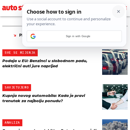
PRONAĐENO 107 REZULTATA ZA TAG “
PRODAJA
Sign in with Google
AUTOMOBILA
”
SVE SE MIJENJA
Podaja u EU: Benzinci u slobodnom padu,
električni auti jure naprijed
SAVJETUJEMO
Kupnja novog automobila: Kada je pravi
trenutak za najbolju ponudu?
ANALIZA