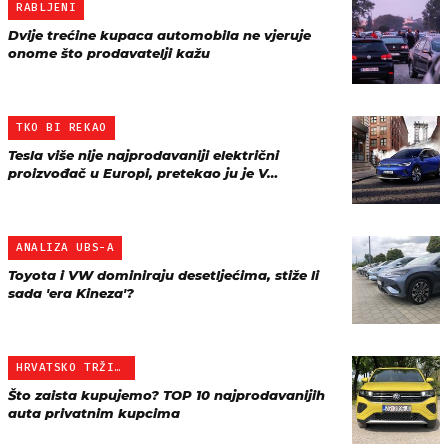
RABLJENI
Dvije trećine kupaca automobila ne vjeruje
onome što prodavatelji kažu
TKO BI REKAO
Tesla više nije najprodavaniji električni
proizvođač u Europi, pretekao ju je V…
ANALIZA UBS-A
Toyota i VW dominiraju desetljećima, stiže li
sada 'era Kineza'?
HRVATSKO TRŽIŠTE
Što zaista kupujemo? TOP 10 najprodavanijih
auta privatnim kupcima