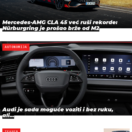
Mercedes-AMG CLA 45 već ruši rekorde:
Nürburgring je prošao brže od M2
AUTONOMIJA
Audi je sada moguće voziti i bez ruku,
ali...
TEASER