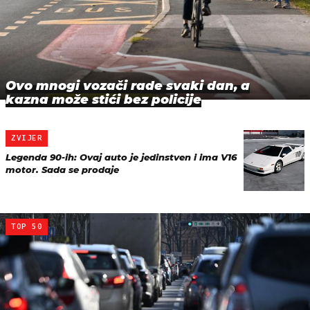
Ovo mnogi vozači rade svaki dan, a
kazna može stići bez policije
ZVIJER
Legenda 90-ih: Ovaj auto je jedinstven i ima V16
motor. Sada se prodaje
TOP 50