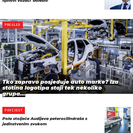
njihovi vozači 'bolesni'
PREGLED
Tko zapravo posjeduje auto marke? Iza
stotina logotipa stoji tek nekoliko
grupa…
POVIJEST
Pola stoljeća Audijeva peterocilindraša s
jedinstvenim zvukom