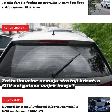
To nije fer: Policajac se prerušio u grm i za šest
sati napisao 74 kazne
AERODINAMIKA
Zašto limuzine nemaju stražnji brisač, a
SUV-ovi gotovo uvijek imaju?
PREMIJERA
Bugatti ima novi unikatni hiperautomobil s
W16 motorom i 1600 KS