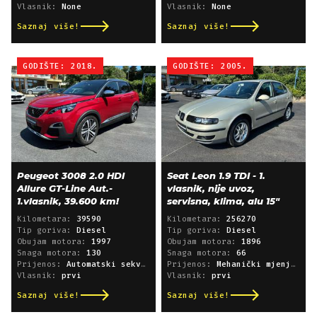
Vlasnik:
None
Vlasnik:
None
Saznaj više!
Saznaj više!
GODIŠTE: 2018.
GODIŠTE: 2005.
Peugeot 3008 2.0 HDI
Seat Leon 1.9 TDI - 1.
Allure GT-Line Aut.-
vlasnik, nije uvoz,
1.vlasnik, 39.600 km!
servisna, klima, alu 15"
Kilometara:
39590
Kilometara:
256270
Tip goriva:
Diesel
Tip goriva:
Diesel
Obujam motora:
1997
Obujam motora:
1896
Snaga motora:
130
Snaga motora:
66
Prijenos:
Automatski sekvencijski
Prijenos:
Mehanički mjenjač
Vlasnik:
prvi
Vlasnik:
prvi
Saznaj više!
Saznaj više!