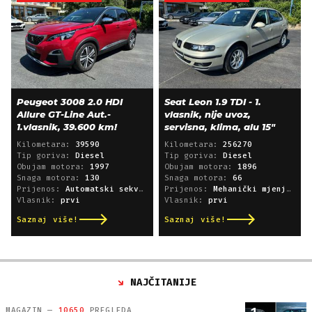
Peugeot 3008 2.0 HDI
Seat Leon 1.9 TDI - 1.
Allure GT-Line Aut.-
vlasnik, nije uvoz,
1.vlasnik, 39.600 km!
servisna, klima, alu 15"
Kilometara:
39590
Kilometara:
256270
Tip goriva:
Diesel
Tip goriva:
Diesel
Obujam motora:
1997
Obujam motora:
1896
Snaga motora:
130
Snaga motora:
66
Prijenos:
Automatski sekvencijski
Prijenos:
Mehanički mjenjač
Vlasnik:
prvi
Vlasnik:
prvi
Saznaj više!
Saznaj više!
NAJČITANIJE
MAGAZIN —
10650
PREGLEDA