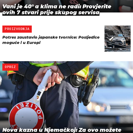
Vani je 40° a klima ne radi: Provjerite
ovih 7 stvari prije skupog servisa
PROIZVODNJA
Potres zaustavio japanske tvornice: Posljedice
moguće i u Europi
OPREZ
Nova kazna u Njemačkoj: Za ovo možete