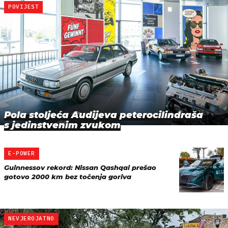
POVIJEST
Pola stoljeća Audijeva peterocilindraša
s jedinstvenim zvukom
E-POWER
Guinnessov rekord: Nissan Qashqai prešao
gotovo 2000 km bez točenja goriva
NEVJEROJATNO