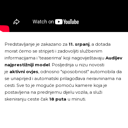
Predstavljanje je zakazano za
11. srpanj
, a dotada
morat ćemo se stripjeti i zadovoljiti službenim
informacijama i 'teaserima' koji nagoviještavaju
Audijev
najprestižniji model
. Posljednja u nizu novosti
je
aktivni ovjes
, odnosno "sposobnost" automobila da
se unaprijed i automatski prilagođava neravninama na
cesti. Sve to je moguće pomoću kamere koja je
postavljena na prednjemu dijelu vozila, a služi
skeniranju ceste čak
18 puta
u minuti.