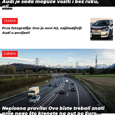
Audi je sada moguće voziti i bez ruku,
ali...
TEASER
Prve fotografije: Ovo je novi A2, najštedljiviji
Audi u povijesti
EUROPA
Nepisana pravila: Ovo biste trebali znati
prije nego što krenete na put po Euro…