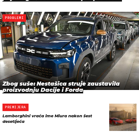
PROBLEMI
Zbog suše: Nestašica struje zaustavila
proizvodnju Dacije i Forda
PREMIJERA
Lamborghini vraća ime Miura nakon šest
desetljeća