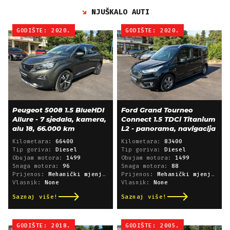
NJUŠKALO AUTI
GODIŠTE: 2020.
GODIŠTE: 2020.
Peugeot 5008 1.5 BlueHDI
Ford Grand Tourneo
Allure - 7 sjedala, kamera,
Connect 1.5 TDCi Titanium
alu 18, 66.000 km
L2 - panorama, navigacija
Kilometara:
66400
Kilometara:
83400
Tip goriva:
Diesel
Tip goriva:
Diesel
Obujam motora:
1499
Obujam motora:
1499
Snaga motora:
96
Snaga motora:
88
Prijenos:
Mehanički mjenjač
Prijenos:
Mehanički mjenjač
Vlasnik:
None
Vlasnik:
None
Saznaj više!
Saznaj više!
GODIŠTE: 2018.
GODIŠTE: 2005.