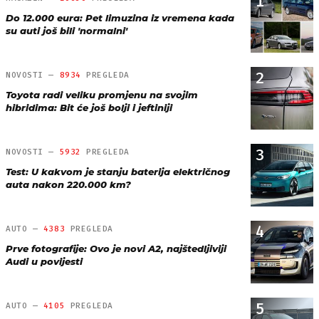
1
Do 12.000 eura: Pet limuzina iz vremena kada
su auti još bili 'normalni'
2
NOVOSTI —
8934
PREGLEDA
Toyota radi veliku promjenu na svojim
hibridima: Bit će još bolji i jeftiniji
3
NOVOSTI —
5932
PREGLEDA
Test: U kakvom je stanju baterija električnog
auta nakon 220.000 km?
4
AUTO —
4383
PREGLEDA
Prve fotografije: Ovo je novi A2, najštedljiviji
Audi u povijesti
5
AUTO —
4105
PREGLEDA