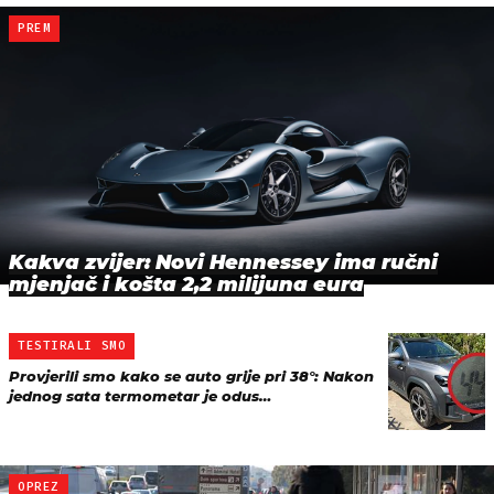
PREM
Kakva zvijer: Novi Hennessey ima ručni
mjenjač i košta 2,2 milijuna eura
TESTIRALI SMO
Provjerili smo kako se auto grije pri 38°: Nakon
jednog sata termometar je odus…
OPREZ