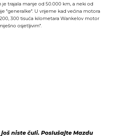
h je trajala manje od 50.000 km, a neki od
prije "generalke". U vrijeme kad većina motora
 200, 300 tisuća kilometara Wankelov motor
ešno osjetljivim".
još niste čuli. Poslušajte Mazdu