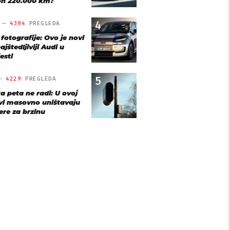
n 220.000 km?
4
O —
4394
PREGLEDA
 fotografije: Ovo je novi
ajštedljiviji Audi u
esti
5
 —
4229
PREGLEDA
a peta ne radi: U ovoj
vi masovno uništavaju
re za brzinu