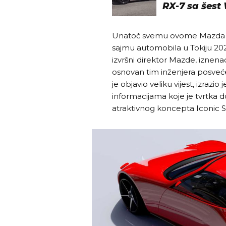
RX-7 sa šest
Unatoč svemu ovome Mazda i 
sajmu automobila u Tokiju 202
izvršni direktor Mazde, iznenad
osnovan tim inženjera posveće
je objavio veliku vijest, izrazi
informacijama koje je tvrtka d
atraktivnog koncepta Iconic S