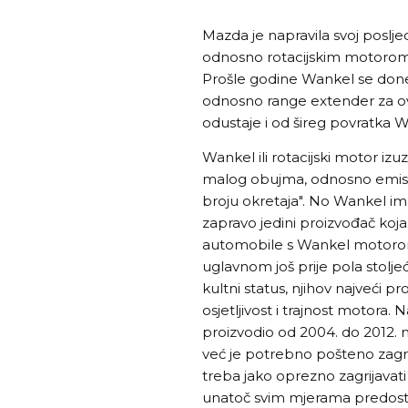
Mazda je napravila svoj poslj
odnosno rotacijskim motorom 
Prošle godine Wankel se done
odnosno range extender za ov
odustaje i od šireg povratka 
Wankel ili rotacijski motor izu
malog obujma, odnosno emisij
broju okretaja". No Wankel i
zapravo jedini proizvođač koja
automobile s Wankel motorom.
uglavnom još prije pola stoljeć
kultni status, njihov najveći p
osjetljivost i trajnost motora.
proizvodio od 2004. do 2012. 
već je potrebno pošteno zagri
treba jako oprezno zagrijavati
unatoč svim mjerama predostrož