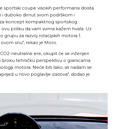
će sportski coupe visokih performansi doista
tan i duboko dirnut svom podrškom i
 za koncept kompaktnog sportskog
iti ovu priliku da vam svima kažem hvala. Uz
 grupu za razvoj rotacijskih motora 1.
li ovom snu", rekao je Moro.
 CO2-neutralne ere, okupit će se inženjeri
kli široku tehničku perspektivu o granicama
logiji motora. Neće biti lako, ali nadam se
rijed u novo poglavlje izazova", dodao je