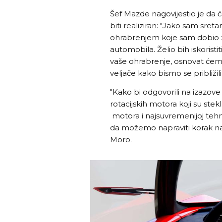
Šef Mazde nagovijestio je da 
biti realiziran: "Jako sam sre
ohrabrenjem koje sam dobio
automobila. Želio bih iskorist
vaše ohrabrenje, osnovat ćemo
veljače kako bismo se približi
"Kako bi odgovorili na izazove
rotacijskih motora koji su ste
motora i najsuvremenijoj tehno
da možemo napraviti korak nap
Moro.