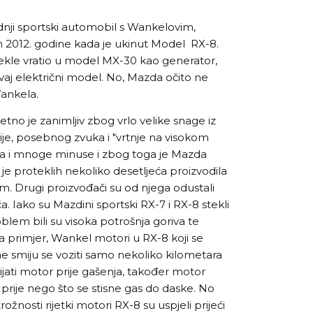
ednji sportski automobil s Wankelovim,
2012. godine kada je ukinut Model RX-8.
kle vratio u model MX-30 kao generator,
aj električni model. No, Mazda očito ne
Wankela.
zetno je zanimljiv zbog vrlo velike snage iz
e, posebnog zvuka i "vrtnje na visokom
ma i mnoge minuse i zbog toga je Mazda
 je proteklih nekoliko desetljeća proizvodila
 Drugi proizvođači su od njega odustali
a. Iako su Mazdini sportski RX-7 i RX-8 stekli
roblem bili su visoka potrošnja goriva te
 Na primjer, Wankel motori u RX-8 koji se
ne smiju se voziti samo nekoliko kilometara
jati motor prije gašenja, također motor
 prije nego što se stisne gas do daske. No
nosti rijetki motori RX-8 su uspjeli prijeći