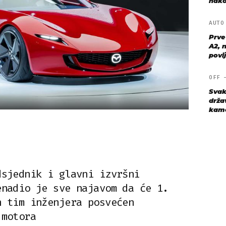
nako
AUT
Prve
A2, n
povij
OFF
Svak
drža
kame
dsjednik i glavni izvršni
enadio je sve najavom da će 1.
n tim inženjera posvećen
 motora