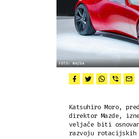
FOTO: MAZDA
Katsuhiro Moro, pre
direktor Mazde, izn
veljače biti osnova
razvoju rotacijskih