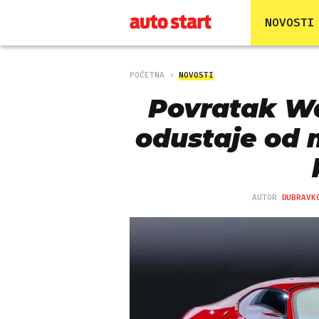
NOVOSTI
POČETNA
NOVOSTI
Povratak W
odustaje od m
AUTOR
DUBRAVK