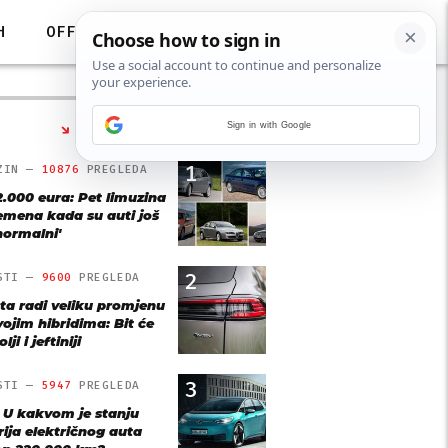
H
OFF
Sign in with Google
NAJČITANIJE
1
ZIN —
10876
PREGLEDA
2.000 eura: Pet limuzina
remena kada su auti još
'normalni'
2
STI —
9600
PREGLEDA
ta radi veliku promjenu
vojim hibridima: Bit će
lji i jeftiniji
3
STI —
5947
PREGLEDA
: U kakvom je stanju
rija električnog auta