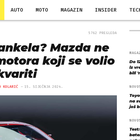
AUTO
MOTO
MAGAZIN
INSIDER
TEC
5762 PREGLEDA
ankela? Mazda ne
MAGA
otora koji se volio
Do 1
iz v
kvariti
bili 
O KOLARIĆ
15. SIJEČNJA 2024.
NOVO
Toyo
na s
još bo
NOVO
Test
bate