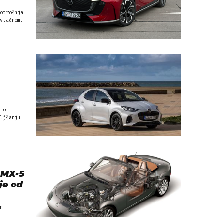
otrošnja
vlačnom.
 o
ljšanju
 MX-5
je od
n