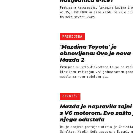
nasljednica 6-ice?
Prekrasna karoserija, luksuzna kabina i p
od 15,5 kWh/100 km čine Mazdu 6e vrlo pri
No neke stvari kvar…
PREMIJERA
'Mazdina Toyota' je
obnovljena: Ovo je nova
Mazda 2
Promjene su vrlo diskretene te se ne radi
klasičnom redizajnu već jednostavnom pobo
modela za novu modelsku go…
OTKRIĆE
Mazda je napravila tajni
s V6 motorom. Evo zašto 
njega odustala
Da je projekt postojao otkrio je Christia
Schultze, Mazdin šefa razvoja u Europi, u