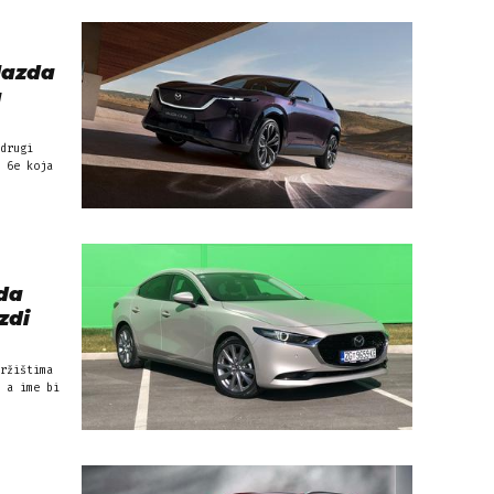
Mazda
a
drugi
 6e koja
da
zdi
ržištima
 a ime bi