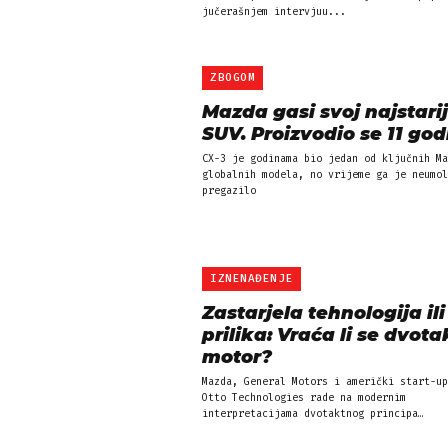
jučerašnjem intervjuu...
ZBOGOM
Mazda gasi svoj najstarij
SUV. Proizvodio se 11 go
CX-3 je godinama bio jedan od ključnih Ma
globalnih modela, no vrijeme ga je neumol
pregazilo
IZNENAĐENJE
Zastarjela tehnologija il
prilika: Vraća li se dvota
motor?
Mazda, General Motors i američki start-up
Otto Technologies rade na modernim
interpretacijama dvotaktnog principa…