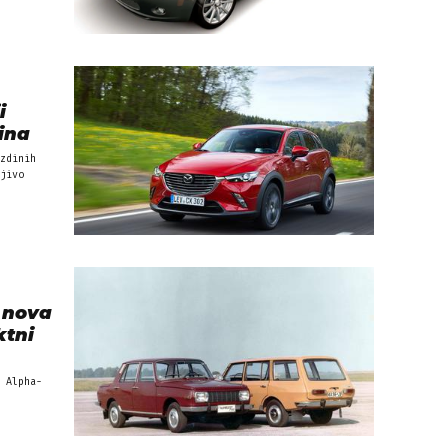
i
dina
zdinih
jivo
i nova
ktni
 Alpha-