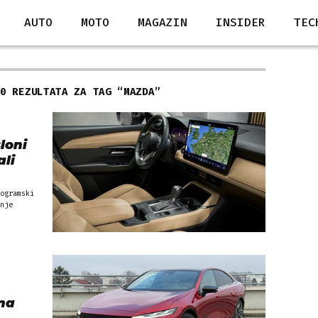
AUTO
MOTO
MAGAZIN
INSIDER
TEC
50 REZULTATA ZA TAG “
MAZDA
”
loni
ali
ogramski
nje
jna