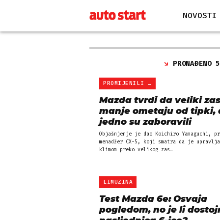
NOVOSTI
PRONAĐENO 
PROMIJENILI PRIČU
Mazda tvrdi da veliki zas
manje ometaju od tipki, 
jedno su zaboravili
Objašnjenje je dao Koichiro Yamaguchi, pr
menadžer CX-5, koji smatra da je upravlja
klimom preko velikog zas…
LIMUZINA
Test Mazda 6e: Osvaja
pogledom, no je li dosto