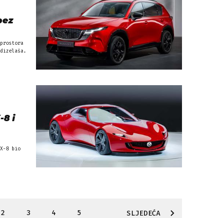
bez
prostora
dizelaša.
-8 i
X-8 bio
2
3
4
5
SLJEDEĆA