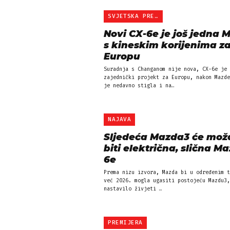
SVJETSKA PREMIJERA
Novi CX-6e je još jedna 
s kineskim korijenima z
Europu
Suradnja s Changanom nije nova, CX-6e je 
zajednički projekt za Europu, nakon Mazde
je nedavno stigla i na…
NAJAVA
Sljedeća Mazda3 će mož
biti električna, slična Ma
6e
Prema nizu izvora, Mazda bi u određenim t
već 2026. mogla ugasiti postojeću Mazdu3,
nastavilo živjeti …
PREMIJERA