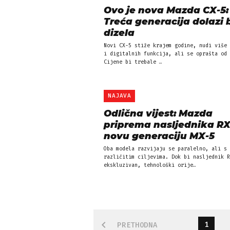
Ovo je nova Mazda CX-5:
Treća generacija dolazi 
dizela
Novi CX-5 stiže krajem godine, nudi više 
i digitalnih funkcija, ali se oprašta od 
Cijene bi trebale …
NAJAVA
Odlična vijest: Mazda
priprema nasljednika RX
novu generaciju MX-5
Oba modela razvijaju se paralelno, ali s
različitim ciljevima. Dok bi nasljednik R
ekskluzivan, tehnološki orije…
1
PRETHODNA