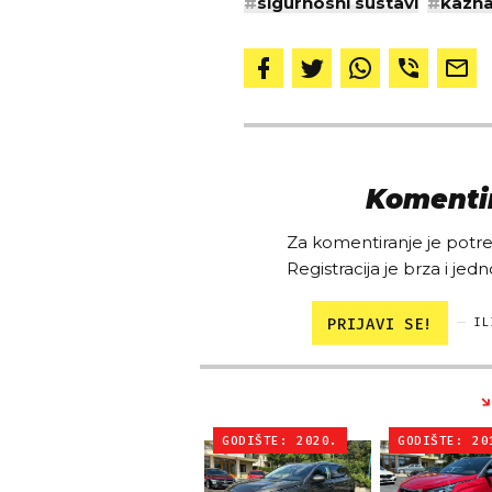
#
sigurnosni sustavi
#
kazn
Komentir
Za komentiranje je potreb
Registracija je brza i jedn
PRIJAVI SE!
IL
GODIŠTE: 2020.
GODIŠTE: 20