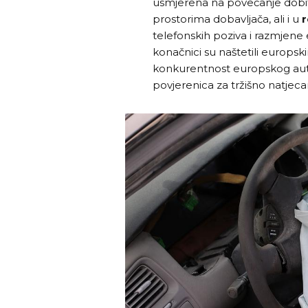
usmjerena na povećanje dobiti
prostorima dobavljača, ali i u
r
telefonskih poziva i razmjene e
konačnici su naštetili europsk
konkurentnost europskog autom
povjerenica za tržišno natjec