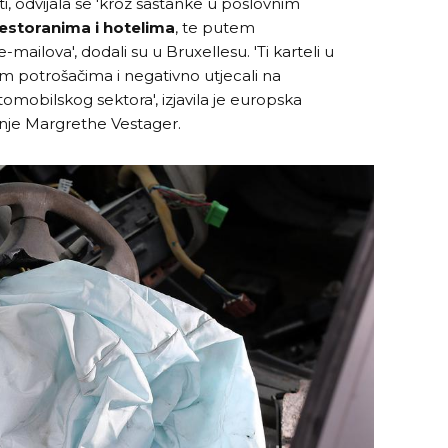
, odvijala se 'kroz sastanke u poslovnim
estoranima i hotelima
, te putem
-mailova', dodali su u Bruxellesu. 'Ti karteli u
im potrošačima i negativno utjecali na
obilskog sektora', izjavila je europska
anje Margrethe Vestager.