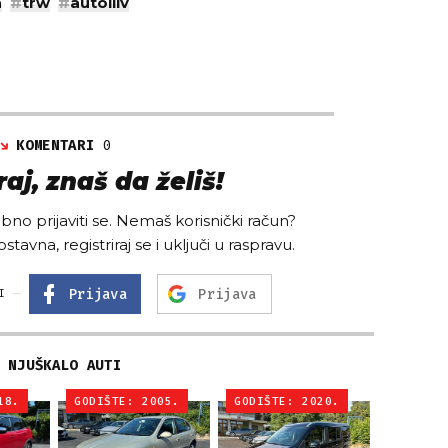
a
#
trw
#
autoliiv
KOMENTARI
0
aj, znaš da želiš!
no prijaviti se. Nemaš korisnički račun?
ostavna, registriraj se i uključi u raspravu.
Prijava
Prijava
I
NJUŠKALO AUTI
18.
GODIŠTE: 2005.
GODIŠTE: 2020.