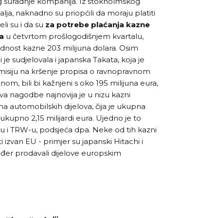
 suradnje kompanija. Iz štokholmskog
alja, naknadno su priopćili da moraju platiti
i su i da su
za potrebe plaćanja kazne
ra
u četvrtom prošlogodišnjem kvartalu,
ednost kazne 203 milijuna dolara. Osim
i je sudjelovala i japanska Takata, koja je
misiju na kršenje propisa o ravnopravnom
om, bili bi kažnjeni s oko 195 milijuna eura,
a nagodbe najnovija je u nizu kazni
a automobilskih dijelova, čija je ukupna
ukupno 2,15 milijardi eura. Ujedno je to
u i TRW-u, podsjeća dpa. Neke od tih kazni
i izvan EU - primjer su japanski Hitachi i
akođer prodavali dijelove europskim