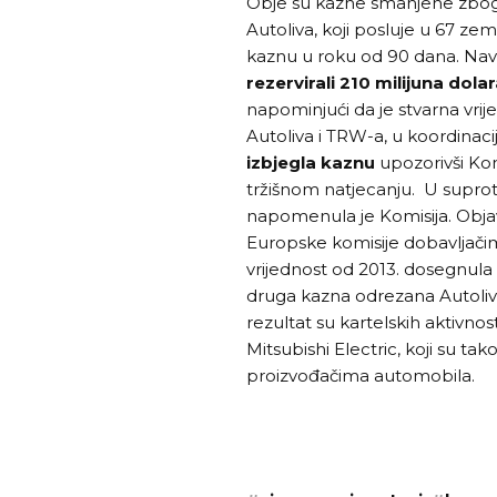
Obje su kazne smanjene zbog
Autoliva, koji posluje u 67 zem
kaznu u roku od 90 dana. Navel
rezervirali 210 milijuna dola
napominjući da je stvarna vrij
Autoliva i TRW-a, u koordinacij
izbjegla kaznu
upozorivši Ko
tržišnom natjecanju. U suprotn
napomenula je Komisija. Objav
Europske komisije dobavljačim
vrijednost od 2013. dosegnula 
druga kazna odrezana Autoliv
rezultat su kartelskih aktivnost
Mitsubishi Electric, koji su t
proizvođačima automobila.