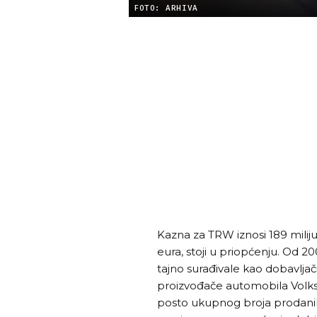
FOTO: ARHIVA
Kazna za TRW iznosi 189 milijun
eura, stoji u priopćenju. Od 2
tajno surađivale kao dobavlj
proizvođače automobila Volks
posto ukupnog broja prodanih