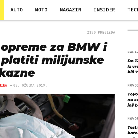
AUTO
MOTO
MAGAZIN
INSIDER
TEC
2150 PREGLEDA
 opreme za BMW i
MAGA
latiti milijunske
Do 1
iz v
kazne
bili 
HINA
08. OŽUJKA 2019.
NOVO
Toyo
na s
još bo
NOVO
Test
bate