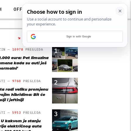
H
OFF
Sign in with Google
NAJČITANIJE
1
ZIN —
10978
PREGLEDA
2.000 eura: Pet limuzina
remena kada su auti još
'normalni'
2
STI —
9760
PREGLEDA
ta radi veliku promjenu
vojim hibridima: Bit će
lji i jeftiniji
3
STI —
5953
PREGLEDA
: U kakvom je stanju
rija električnog auta