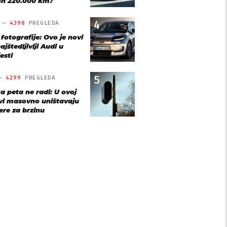
n 220.000 km?
4
O —
4398
PREGLEDA
 fotografije: Ovo je novi
ajštedljiviji Audi u
esti
5
 —
4299
PREGLEDA
a peta ne radi: U ovoj
vi masovno uništavaju
re za brzinu