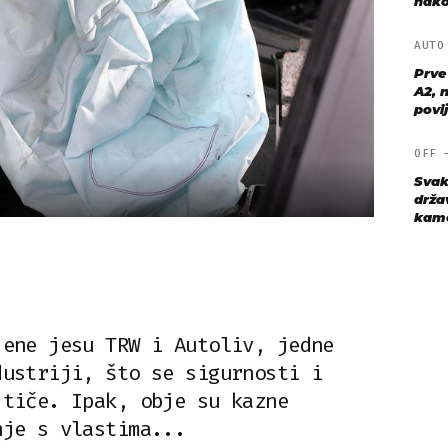
nako
AUT
Prve
A2, n
povij
OFF
Svak
drža
kame
jene jesu TRW i Autoliv, jedne
dustriji, što se sigurnosti i
 tiče. Ipak, obje su kazne
nje s vlastima...