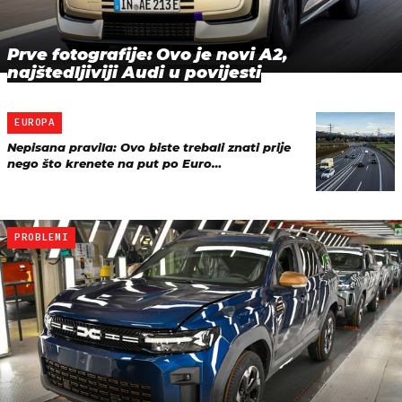
Prve fotografije: Ovo je novi A2,
najštedljiviji Audi u povijesti
EUROPA
Nepisana pravila: Ovo biste trebali znati prije
nego što krenete na put po Euro…
PROBLEMI