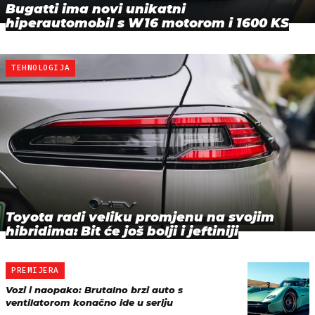
Bugatti ima novi unikatni
hiperautomobil s W16 motorom i 1600 KS
TEHNOLOGIJA
Toyota radi veliku promjenu na svojim
hibridima: Bit će još bolji i jeftiniji
PREMIJERA
Vozi i naopako: Brutalno brzi auto s
ventilatorom konačno ide u seriju