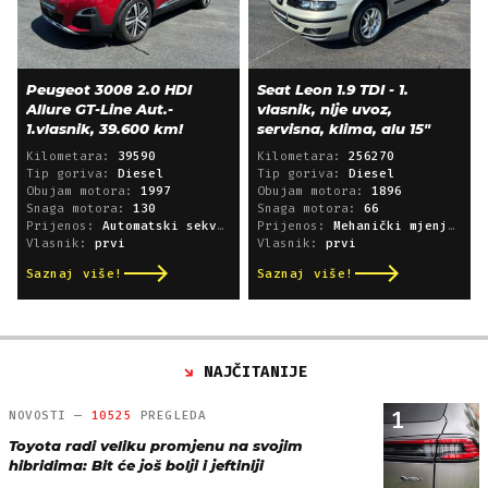
Peugeot 3008 2.0 HDI
Seat Leon 1.9 TDI - 1.
Allure GT-Line Aut.-
vlasnik, nije uvoz,
1.vlasnik, 39.600 km!
servisna, klima, alu 15"
Kilometara:
39590
Kilometara:
256270
Tip goriva:
Diesel
Tip goriva:
Diesel
Obujam motora:
1997
Obujam motora:
1896
Snaga motora:
130
Snaga motora:
66
Prijenos:
Automatski sekvencijski
Prijenos:
Mehanički mjenjač
Vlasnik:
prvi
Vlasnik:
prvi
Saznaj više!
Saznaj više!
NAJČITANIJE
1
NOVOSTI —
10525
PREGLEDA
Toyota radi veliku promjenu na svojim
hibridima: Bit će još bolji i jeftiniji