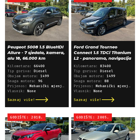
Peugeot 5008 1.5 BlueHDI
Ford Grand Tourneo
Allure - 7 sjedala, kamera,
Connect 1.5 TDCi Titanium
alu 18, 66.000 km
L2 - panorama, navigacija
Kilometara:
66400
Kilometara:
83400
Tip goriva:
Diesel
Tip goriva:
Diesel
Obujam motora:
1499
Obujam motora:
1499
Snaga motora:
96
Snaga motora:
88
Prijenos:
Mehanički mjenjač
Prijenos:
Mehanički mjenjač
Vlasnik:
None
Vlasnik:
None
Saznaj više!
Saznaj više!
GODIŠTE: 2018.
GODIŠTE: 2005.