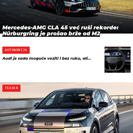
Mercedes-AMG CLA 45 već ruši rekorde:
Nürburgring je prošao brže od M2
AUTONOMIJA
Audi je sada moguće voziti i bez ruku, ali...
TEASER