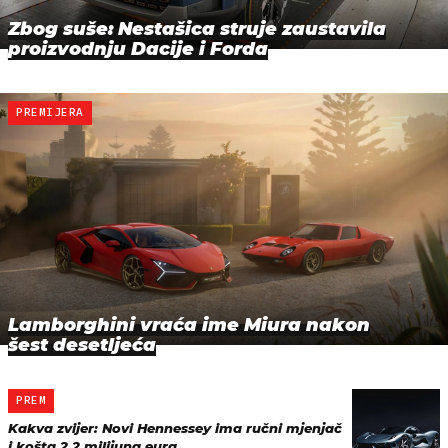
Zbog suše: Nestašica struje zaustavila
proizvodnju Dacije i Forda
PREMIJERA
Lamborghini vraća ime Miura nakon
šest desetljeća
PREM
Kakva zvijer: Novi Hennessey ima ručni mjenjač
i košta 2,2 milijuna eura