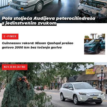
Pola stoljeća Audijeva peterocilindraša
s jedinstvenim zvukom
E-POWER
Guinnessov rekord: Nissan Qashqai prešao
gotovo 2000 km bez točenja goriva
NEVJEROJATNO