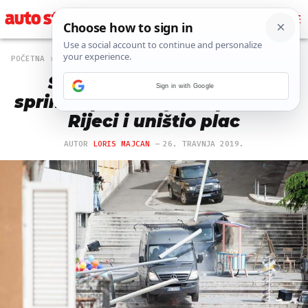
POČETNA
NOVOSTI
5000 PREGLEDA
Scene iz filma: Putnički
Sign in with Google
sprinter preletio je stepenice u
Rijeci i uništio plac
AUTOR
LORIS MAJCAN
26. TRAVNJA 2019.