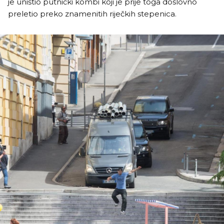
je uništio putnički kombi koji je prije toga doslovno
preletio preko znamenitih riječkih stepenica.