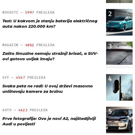
2
NOVOSTI —
5997
PREGLEDA
Test: U kakvom je stanju baterija električnog
auta nakon 220.000 km?
3
MAGAZIN —
4862
PREGLEDA
Zašto limuzine nemaju stražnji brisač, a SUV-
ovi gotovo uvijek imaju?
4
OFF —
4567
PREGLEDA
Svaka peta ne radi: U ovoj državi masovno
uništavaju kamere za brzinu
5
AUTO —
4423
PREGLEDA
Prve fotografije: Ovo je novi A2, najštedljiviji
Audi u povijesti