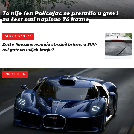
To nije fer: Policajac se prerušio u grm i
za šest sati napisao 74 kazne
AERODINAMIKA
Zašto limuzine nemaju stražnji brisač, a SUV-
ovi gotovo uvijek imaju?
PREMIJERA