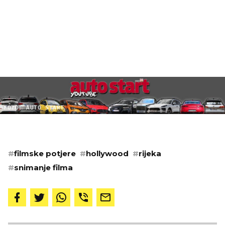
FOTO: AUTO START
#
filmske potjere
#
hollywood
#
rijeka
#
snimanje filma