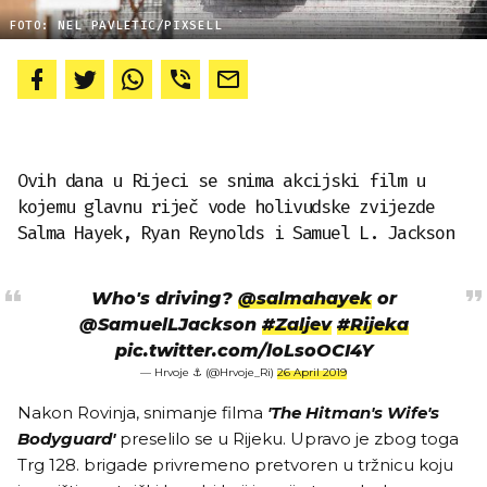
FOTO: NEL PAVLETIC/PIXSELL
Ovih dana u Rijeci se snima akcijski film u
kojemu glavnu riječ vode holivudske zvijezde
Salma Hayek, Ryan Reynolds i Samuel L. Jackson
Who's driving?
@salmahayek
or
@SamuelLJackson
#Zaljev
#Rijeka
pic.twitter.com/loLsoOCI4Y
— Hrvoje ⚓ (@Hrvoje_Ri)
26 April 2019
Nakon Rovinja, snimanje filma
'The Hitman's Wife's
Bodyguard'
preselilo se u Rijeku. Upravo je zbog toga
Trg 128. brigade privremeno pretvoren u tržnicu koju