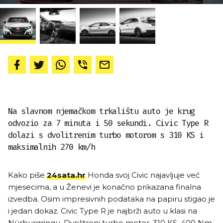
Na slavnom njemačkom trkalištu auto je krug
odvozio za 7 minuta i 50 sekundi. Civic Type R
dolazi s dvolitrenim turbo motorom s 310 KS i
maksimalnih 270 km/h
Kako piše
24sata.hr
Honda svoj Civic najavljuje već
mjesecima, a u Ženevi je konačno prikazana finalna
izvedba. Osim impresivnih podataka na papiru stigao je
i jedan dokaz. Civic Type R je najbrži auto u klasi na
Nürburgringu. Dvolitreni turbo motor, 310 KS, 400 Nm,