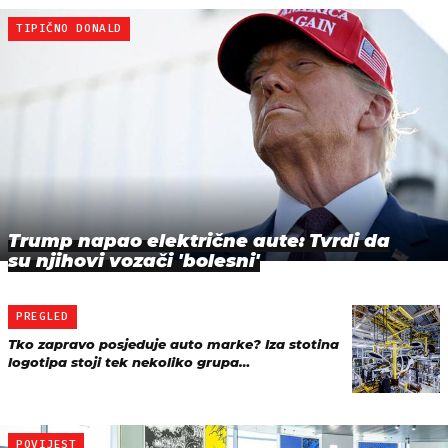
TIPIČNO DONALD
Trump napao električne aute: Tvrdi da
su njihovi vozači 'bolesni'
PREGLED
Tko zapravo posjeduje auto marke? Iza stotina
logotipa stoji tek nekoliko grupa…
POVIJEST