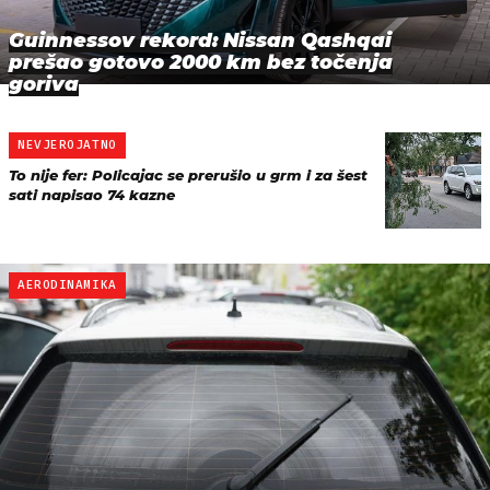
Guinnessov rekord: Nissan Qashqai
prešao gotovo 2000 km bez točenja
goriva
NEVJEROJATNO
To nije fer: Policajac se prerušio u grm i za šest
sati napisao 74 kazne
AERODINAMIKA