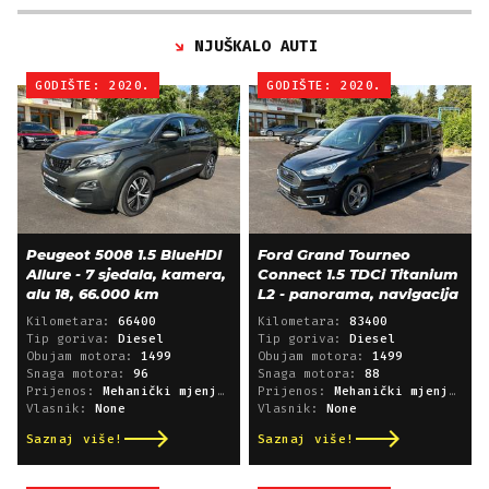
NJUŠKALO AUTI
GODIŠTE: 2020.
GODIŠTE: 2020.
Peugeot 5008 1.5 BlueHDI
Ford Grand Tourneo
Allure - 7 sjedala, kamera,
Connect 1.5 TDCi Titanium
alu 18, 66.000 km
L2 - panorama, navigacija
Kilometara:
66400
Kilometara:
83400
Tip goriva:
Diesel
Tip goriva:
Diesel
Obujam motora:
1499
Obujam motora:
1499
Snaga motora:
96
Snaga motora:
88
Prijenos:
Mehanički mjenjač
Prijenos:
Mehanički mjenjač
Vlasnik:
None
Vlasnik:
None
Saznaj više!
Saznaj više!