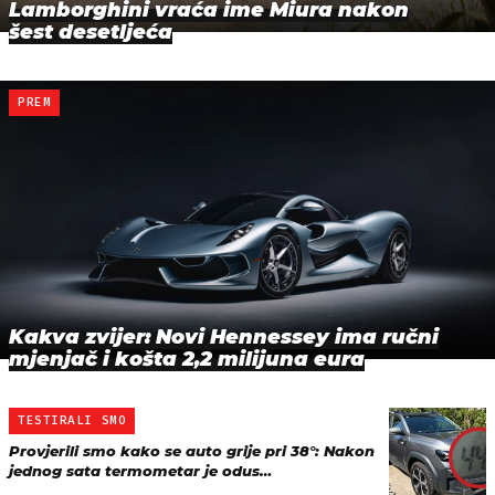
Lamborghini vraća ime Miura nakon
šest desetljeća
PREM
Kakva zvijer: Novi Hennessey ima ručni
mjenjač i košta 2,2 milijuna eura
TESTIRALI SMO
Provjerili smo kako se auto grije pri 38°: Nakon
jednog sata termometar je odus…