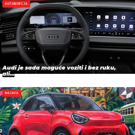
AUTONOMIJA
Audi je sada moguće voziti i bez ruku,
ali...
NAJAVA