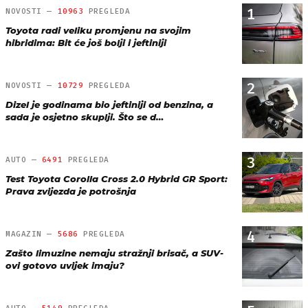
1
NOVOSTI —
10963
PREGLEDA
Toyota radi veliku promjenu na svojim
hibridima: Bit će još bolji i jeftiniji
2
NOVOSTI —
10729
PREGLEDA
Dizel je godinama bio jeftiniji od benzina, a
sada je osjetno skuplji. Što se d…
3
AUTO —
6491
PREGLEDA
Test Toyota Corolla Cross 2.0 Hybrid GR Sport:
Prava zvijezda je potrošnja
4
MAGAZIN —
5686
PREGLEDA
Zašto limuzine nemaju stražnji brisač, a SUV-
ovi gotovo uvijek imaju?