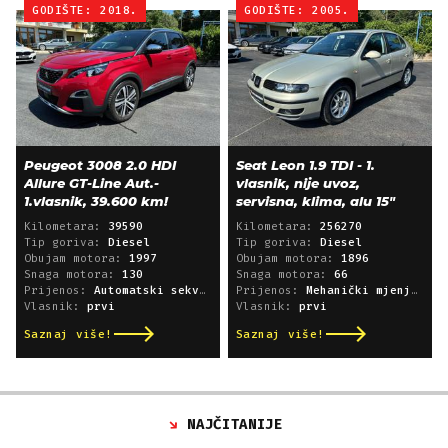
GODIŠTE: 2018.
GODIŠTE: 2005.
Peugeot 3008 2.0 HDI
Seat Leon 1.9 TDI - 1.
Allure GT-Line Aut.-
vlasnik, nije uvoz,
1.vlasnik, 39.600 km!
servisna, klima, alu 15"
Kilometara:
39590
Kilometara:
256270
Tip goriva:
Diesel
Tip goriva:
Diesel
Obujam motora:
1997
Obujam motora:
1896
Snaga motora:
130
Snaga motora:
66
Prijenos:
Automatski sekvencijski
Prijenos:
Mehanički mjenjač
Vlasnik:
prvi
Vlasnik:
prvi
Saznaj više!
Saznaj više!
NAJČITANIJE