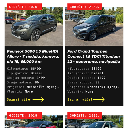
GODIŠTE: 2020.
GODIŠTE: 2020.
Peugeot 5008 1.5 BlueHDI
Ford Grand Tourneo
Allure - 7 sjedala, kamera,
Connect 1.5 TDCi Titanium
alu 18, 66.000 km
L2 - panorama, navigacija
Kilometara:
66400
Kilometara:
83400
Tip goriva:
Diesel
Tip goriva:
Diesel
Obujam motora:
1499
Obujam motora:
1499
Snaga motora:
96
Snaga motora:
88
Prijenos:
Mehanički mjenjač
Prijenos:
Mehanički mjenjač
Vlasnik:
None
Vlasnik:
None
Saznaj više!
Saznaj više!
GODIŠTE: 2018.
GODIŠTE: 2005.