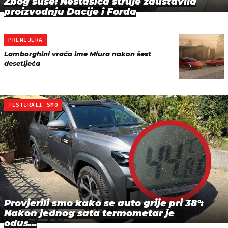
Zbog suše: Nestašica struje zaustavila
proizvodnju Dacije i Forda
PREMIJERA
Lamborghini vraća ime Miura nakon šest
desetljeća
TESTIRALI SMO
Provjerili smo kako se auto grije pri 38°:
Nakon jednog sata termometar je
odus…