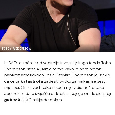
FOTO: WIKIMEDIA
Iz SAD–a, točnije od voditelja investicijskoga fonda John
Thompson, stiže
vijest
o tome kako je neminovan
bankrot američkoga Tesle. Štoviše, Thompson je izjavio
da će ta
katastrofa
zadesiti tvrtku za najkasnije šest
mjeseci. On navodi kako nikada nije vidio nešto tako
apsurdno i da u izvješću o dobiti, a koje je on dobio, stoji
gubitak
čak 2 milijarde dolara.