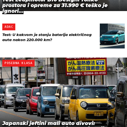
prostora i opreme za 31.990 € teško je
ignori…
ADAC
Test: U kakvom je stanju baterija električnog
auta nakon 220.000 km?
POSEBNA KLASA
Japanski jeftini mali auto divovi: