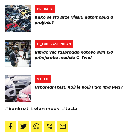
PRODAJA
Kako se što brže riješiti automobila u
proljeće?
C_TWO RASPRODAN
Rimac već rasprodao gotovo svih 150
primjeraka modela C_Two!
VIDEO
Usporedni test: Koji je bolji i tko ima veći?
#
bankrot
#
elon musk
#
tesla