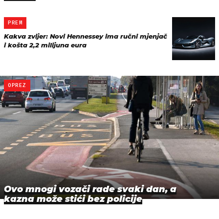
PREM
Kakva zvijer: Novi Hennessey ima ručni mjenjač
i košta 2,2 milijuna eura
OPREZ
Ovo mnogi vozači rade svaki dan, a
kazna može stići bez policije