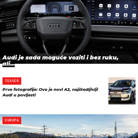
Audi je sada moguće voziti i bez ruku,
ali...
TEASER
Prve fotografije: Ovo je novi A2, najštedljiviji
Audi u povijesti
EUROPA