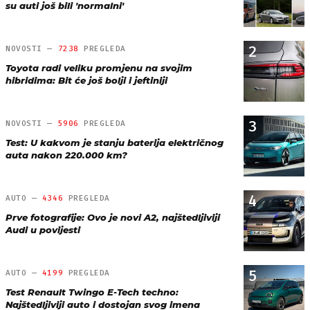
su auti još bili 'normalni'
2
NOVOSTI —
7238
PREGLEDA
Toyota radi veliku promjenu na svojim
hibridima: Bit će još bolji i jeftiniji
3
NOVOSTI —
5906
PREGLEDA
Test: U kakvom je stanju baterija električnog
auta nakon 220.000 km?
4
AUTO —
4346
PREGLEDA
Prve fotografije: Ovo je novi A2, najštedljiviji
Audi u povijesti
5
AUTO —
4199
PREGLEDA
Test Renault Twingo E-Tech techno:
Najštedljiviji auto i dostojan svog imena