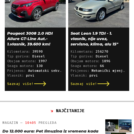
Peugeot 3008 2.0 HDI
Seat Leon 1.9 TDI - 1.
Allure GT-Line Aut.-
vlasnik, nije uvoz,
1.vlasnik, 39.600 km!
servisna, klima, alu 15"
Kilometara:
39590
Kilometara:
256270
Tip goriva:
Diesel
Tip goriva:
Diesel
Obujam motora:
1997
Obujam motora:
1896
Snaga motora:
130
Snaga motora:
66
Prijenos:
Automatski sekvencijski
Prijenos:
Mehanički mjenjač
Vlasnik:
prvi
Vlasnik:
prvi
Saznaj više!
Saznaj više!
NAJČITANIJE
1
MAGAZIN —
10405
PREGLEDA
Do 12.000 eura: Pet limuzina iz vremena kada