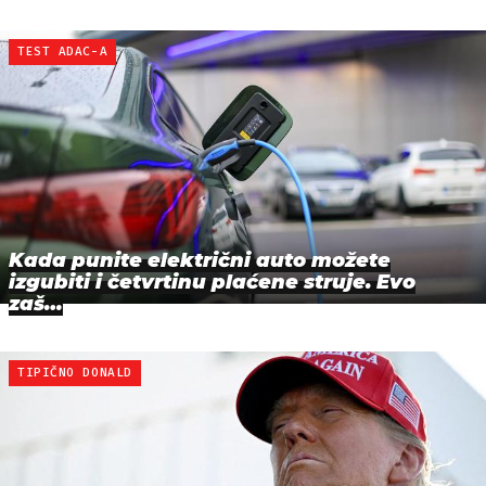
TEST ADAC-A
Kada punite električni auto možete
izgubiti i četvrtinu plaćene struje. Evo
zaš…
TIPIČNO DONALD