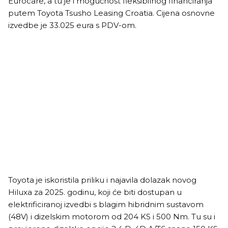
Eurocare, a tu je i mogućnost fleksibilnog financiranja
putem Toyota Tsusho Leasing Croatia. Cijena osnovne
izvedbe je 33.025 eura s PDV-om.
Toyota je iskoristila priliku i najavila dolazak novog
Hiluxa za 2025. godinu, koji će biti dostupan u
elektrificiranoj izvedbi s blagim hibridnim sustavom
(48V) i dizelskim motorom od 204 KS i 500 Nm. Tu su i