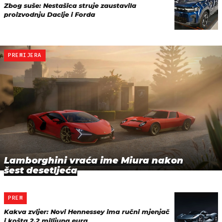
Zbog suše: Nestašica struje zaustavila
proizvodnju Dacije i Forda
PREMIJERA
Lamborghini vraća ime Miura nakon
šest desetljeća
PREM
Kakva zvijer: Novi Hennessey ima ručni mjenjač
i košta 2,2 milijuna eura