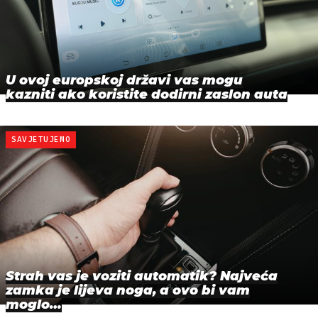
U ovoj europskoj državi vas mogu
kazniti ako koristite dodirni zaslon auta
SAVJETUJEMO
Strah vas je voziti automatik? Najveća
zamka je lijeva noga, a ovo bi vam
moglo…