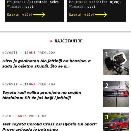
Prijenos:
Automatski sekvencijski
Prijenos:
Mehanički mjenjač
Vlasnik:
prvi
Vlasnik:
prvi
Saznaj više!
Saznaj više!
NAJČITANIJE
1
NOVOSTI —
12058
PREGLEDA
Dizel je godinama bio jeftiniji od benzina, a
sada je osjetno skuplji. Što se d…
2
NOVOSTI —
11069
PREGLEDA
Toyota radi veliku promjenu na svojim
hibridima: Bit će još bolji i jeftiniji
3
AUTO —
6815
PREGLEDA
Test Toyota Corolla Cross 2.0 Hybrid GR Sport:
Prava zvijezda je potrošnja