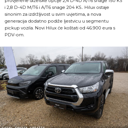
provjerene dizelske opcije 2,4 D-4D A/T6 snage 150 KS
i 2,8 D-4D M/T6 i A/T6 snage 204 KS.. Hilux ostaje
sinonim za izdržljivost u svim uvjetima, a nova
generacija dodatno podiže ljestvicu u segmentu
pickup vozila. Novi Hilux će koštati od 46.900 eura s
PDV-om.