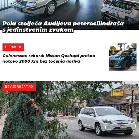
Pola stoljeća Audijeva peterocilindraša
s jedinstvenim zvukom
E-POWER
Guinnessov rekord: Nissan Qashqai prešao
gotovo 2000 km bez točenja goriva
NEVJEROJATNO