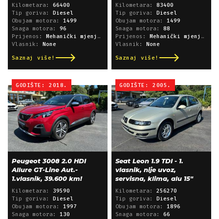
Kilometara:
66400
Kilometara:
83400
Tip goriva:
Diesel
Tip goriva:
Diesel
Obujam motora:
1499
Obujam motora:
1499
Snaga motora:
96
Snaga motora:
88
Prijenos:
Mehanički mjenjač
Prijenos:
Mehanički mjenjač
Vlasnik:
None
Vlasnik:
None
Saznaj više!
Saznaj više!
GODIŠTE: 2018.
GODIŠTE: 2005.
Peugeot 3008 2.0 HDI
Seat Leon 1.9 TDI - 1.
Allure GT-Line Aut.-
vlasnik, nije uvoz,
1.vlasnik, 39.600 km!
servisna, klima, alu 15"
Kilometara:
39590
Kilometara:
256270
Tip goriva:
Diesel
Tip goriva:
Diesel
Obujam motora:
1997
Obujam motora:
1896
Snaga motora:
130
Snaga motora:
66