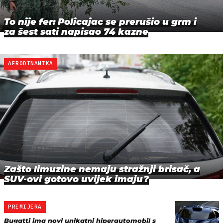
To nije fer: Policajac se prerušio u grm i
za šest sati napisao 74 kazne
AERODINAMIKA
Zašto limuzine nemaju stražnji brisač, a
SUV-ovi gotovo uvijek imaju?
PREMIJERA
Bugatti ima novi unikatni hiperautomobil s