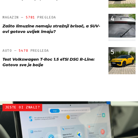
4
MAGAZIN —
5781
PREGLEDA
Zašto limuzine nemaju stražnji brisač, a SUV-
ovi gotovo uvijek imaju?
5
AUTO —
5470
PREGLEDA
Test Volkswagen T-Roc 1.5 eTSI DSG R-Line:
Gotovo sve je bolje
JESTE OI ZNALI?