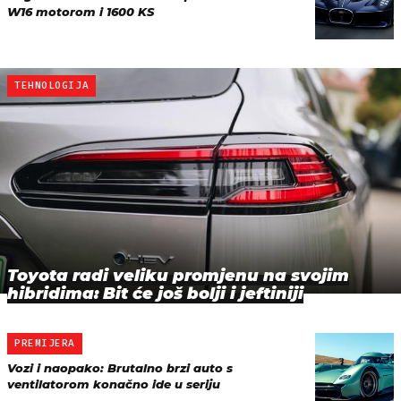
W16 motorom i 1600 KS
TEHNOLOGIJA
Toyota radi veliku promjenu na svojim
hibridima: Bit će još bolji i jeftiniji
PREMIJERA
Vozi i naopako: Brutalno brzi auto s
ventilatorom konačno ide u seriju