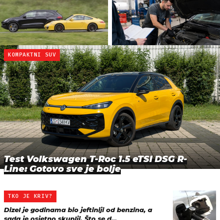
KOMPAKTNI SUV
Test Volkswagen T-Roc 1.5 eTSI DSG R-
Line: Gotovo sve je bolje
TKO JE KRIV?
Dizel je godinama bio jeftiniji od benzina, a
sada je osjetno skuplji. Što se d…