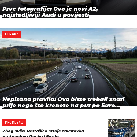
Prve fotografije: Ovo je novi A2,
najštedljiviji Audi u povijesti
EUROPA
Nepisana pravila: Ovo biste trebali znati
prije nego što krenete na put po Euro…
PROBLEMI
Zbog suše: Nestašica struje zaustavila
proizvodnju Dacije i Forda