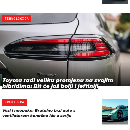
TEHNOLOGIJA
Toyota radi veliku promjenu na svojim
hibridima: Bit će još bolji i jeftiniji
PREMIJERA
Vozi i naopako: Brutalno brzi auto s
ventilatorom konačno ide u seriju