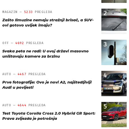
2
MAGAZIN —
5233
PREGLEDA
Zašto limuzine nemaju stražnji brisač, a SUV-
ovi gotovo uvijek imaju?
3
OFF —
4692
PREGLEDA
Svaka peta ne radi: U ovoj državi masovno
uništavaju kamere za brzinu
4
AUTO —
4467
PREGLEDA
Prve fotografije: Ovo je novi A2, najštedljiviji
Audi u povijesti
5
AUTO —
4644
PREGLEDA
Test Toyota Corolla Cross 2.0 Hybrid GR Sport:
Prava zvijezda je potrošnja