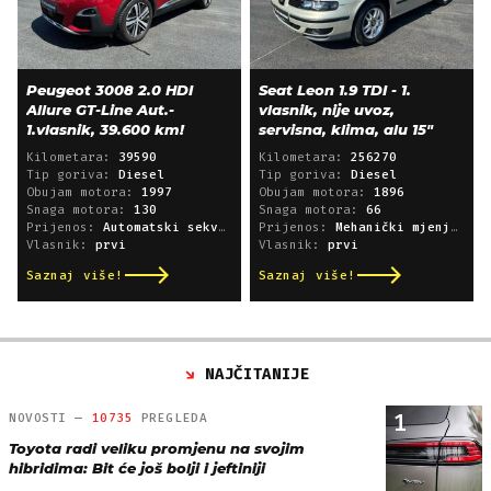
Peugeot 3008 2.0 HDI
Seat Leon 1.9 TDI - 1.
Allure GT-Line Aut.-
vlasnik, nije uvoz,
1.vlasnik, 39.600 km!
servisna, klima, alu 15"
Kilometara:
39590
Kilometara:
256270
Tip goriva:
Diesel
Tip goriva:
Diesel
Obujam motora:
1997
Obujam motora:
1896
Snaga motora:
130
Snaga motora:
66
Prijenos:
Automatski sekvencijski
Prijenos:
Mehanički mjenjač
Vlasnik:
prvi
Vlasnik:
prvi
Saznaj više!
Saznaj više!
NAJČITANIJE
1
NOVOSTI —
10735
PREGLEDA
Toyota radi veliku promjenu na svojim
hibridima: Bit će još bolji i jeftiniji