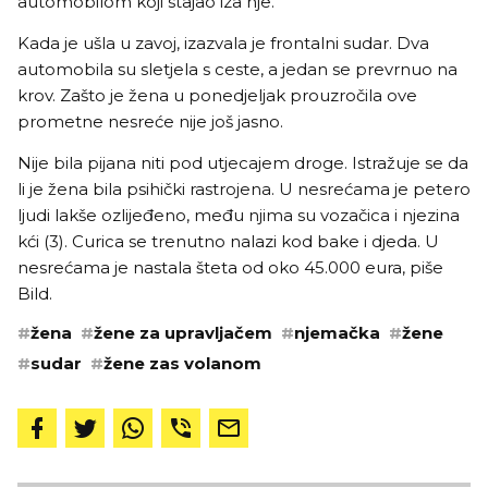
automobilom koji stajao iza nje.
Kada je ušla u zavoj, izazvala je frontalni sudar. Dva
automobila su sletjela s ceste, a jedan se prevrnuo na
krov. Zašto je žena u ponedjeljak prouzročila ove
prometne nesreće nije još jasno.
Nije bila pijana niti pod utjecajem droge. Istražuje se da
li je žena bila psihički rastrojena. U nesrećama je petero
ljudi lakše ozlijeđeno, među njima su vozačica i njezina
kći (3). Curica se trenutno nalazi kod bake i djeda. U
nesrećama je nastala šteta od oko 45.000 eura,
piše
Bild
.
#
žena
#
žene za upravljačem
#
njemačka
#
žene
#
sudar
#
žene zas volanom