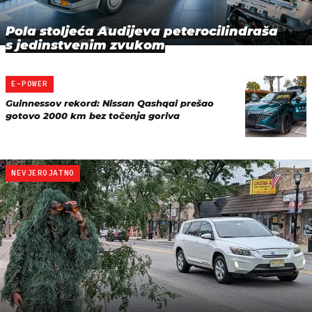
Pola stoljeća Audijeva peterocilindraša
s jedinstvenim zvukom
E-POWER
Guinnessov rekord: Nissan Qashqai prešao
gotovo 2000 km bez točenja goriva
NEVJEROJATNO