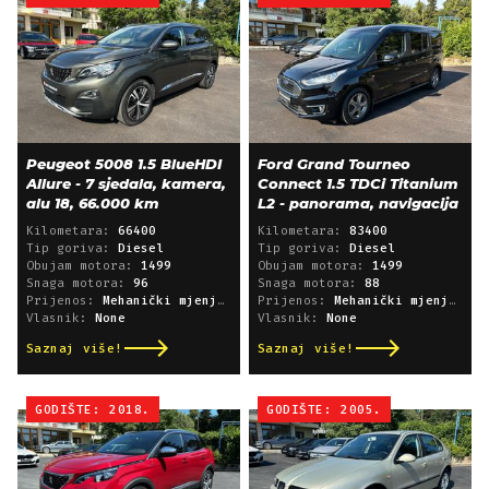
Peugeot 5008 1.5 BlueHDI
Ford Grand Tourneo
Allure - 7 sjedala, kamera,
Connect 1.5 TDCi Titanium
alu 18, 66.000 km
L2 - panorama, navigacija
Kilometara:
66400
Kilometara:
83400
Tip goriva:
Diesel
Tip goriva:
Diesel
Obujam motora:
1499
Obujam motora:
1499
Snaga motora:
96
Snaga motora:
88
Prijenos:
Mehanički mjenjač
Prijenos:
Mehanički mjenjač
Vlasnik:
None
Vlasnik:
None
Saznaj više!
Saznaj više!
GODIŠTE: 2018.
GODIŠTE: 2005.