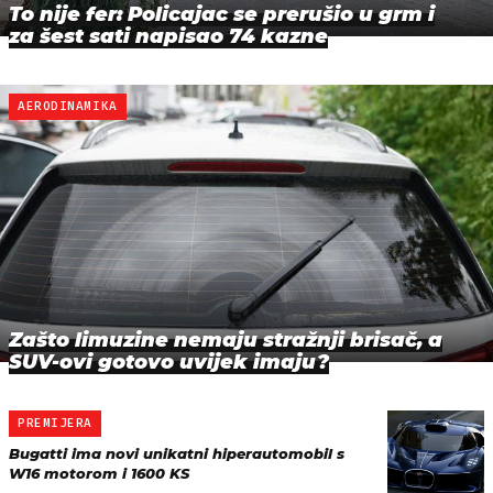
To nije fer: Policajac se prerušio u grm i
za šest sati napisao 74 kazne
AERODINAMIKA
Zašto limuzine nemaju stražnji brisač, a
SUV-ovi gotovo uvijek imaju?
PREMIJERA
Bugatti ima novi unikatni hiperautomobil s
W16 motorom i 1600 KS