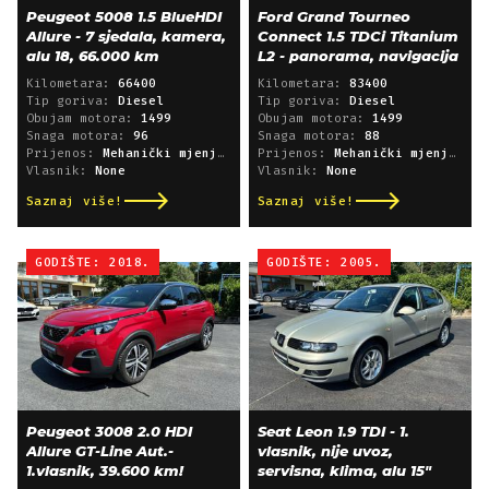
Peugeot 5008 1.5 BlueHDI
Ford Grand Tourneo
Allure - 7 sjedala, kamera,
Connect 1.5 TDCi Titanium
alu 18, 66.000 km
L2 - panorama, navigacija
Kilometara:
66400
Kilometara:
83400
Tip goriva:
Diesel
Tip goriva:
Diesel
Obujam motora:
1499
Obujam motora:
1499
Snaga motora:
96
Snaga motora:
88
Prijenos:
Mehanički mjenjač
Prijenos:
Mehanički mjenjač
Vlasnik:
None
Vlasnik:
None
Saznaj više!
Saznaj više!
GODIŠTE: 2018.
GODIŠTE: 2005.
Peugeot 3008 2.0 HDI
Seat Leon 1.9 TDI - 1.
Allure GT-Line Aut.-
vlasnik, nije uvoz,
1.vlasnik, 39.600 km!
servisna, klima, alu 15"