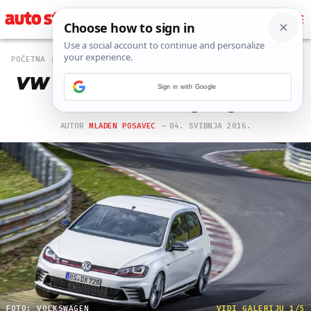
POČETNA
NOVOSTI
101 PREGLEDA
VW Golf GTI Clubsport S srušio
Sign in with Google
rekord Nurburgringa
AUTOR
MLADEN POSAVEC
04. SVIBNJA 2016.
FOTO: VOLKSWAGEN
VIDI GALERIJU 1/5