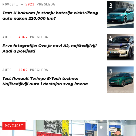
3
NOVOSTI —
5923
PREGLEDA
Test: U kakvom je stanju baterija električnog
auta nakon 220.000 km?
4
AUTO —
4367
PREGLEDA
Prve fotografije: Ovo je novi A2, najštedljiviji
Audi u povijesti
5
AUTO —
4209
PREGLEDA
Test Renault Twingo E-Tech techno:
Najštedljiviji auto i dostojan svog imena
POVIJEST