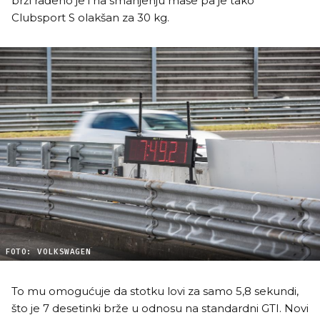
brži rađeno je i na smanjenju mase pa je tako
Clubsport S olakšan za 30 kg.
FOTO: VOLKSWAGEN
To mu omogućuje da stotku lovi za samo 5,8 sekundi,
što je 7 desetinki brže u odnosu na standardni GTI. Novi