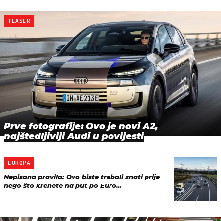
TEASER
Prve fotografije: Ovo je novi A2,
najštedljiviji Audi u povijesti
EUROPA
Nepisana pravila: Ovo biste trebali znati prije
nego što krenete na put po Euro…