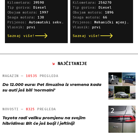
Kilometara:
39590
Kilometara:
256270
Tip goriva:
Diesel
Tip goriva:
Diesel
Obujam motora:
1997
Obujam motora:
1896
Snaga motora:
130
Snaga motora:
66
Prijenos:
Automatski sekvencijski
Prijenos:
Mehanički mjenjač
Vlasnik:
prvi
Vlasnik:
prvi
Saznaj više!
Saznaj više!
NAJČITANIJE
1
MAGAZIN —
10535
PREGLEDA
Do 12.000 eura: Pet limuzina iz vremena kada
su auti još bili 'normalni'
2
NOVOSTI —
8325
PREGLEDA
Toyota radi veliku promjenu na svojim
hibridima: Bit će još bolji i jeftiniji