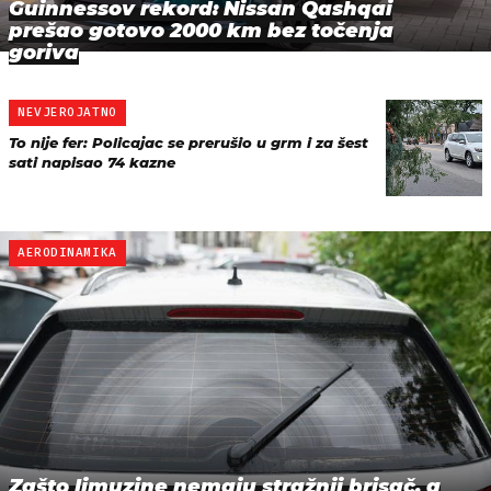
Guinnessov rekord: Nissan Qashqai
prešao gotovo 2000 km bez točenja
goriva
NEVJEROJATNO
To nije fer: Policajac se prerušio u grm i za šest
sati napisao 74 kazne
AERODINAMIKA
Zašto limuzine nemaju stražnji brisač, a