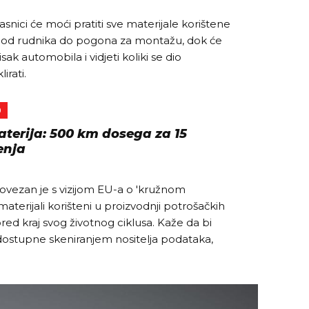
lasnici će moći pratiti sve materijale korištene
 od rudnika do pogona za montažu, dok će
isak automobila i vidjeti koliki se dio
irati.
O
terija: 500 km dosega za 15
enja
ovezan je s vizijom EU-a o 'kružnom
aterijali korišteni u proizvodnji potrošačkih
pred kraj svog životnog ciklusa. Kaže da bi
o dostupne skeniranjem nositelja podataka,