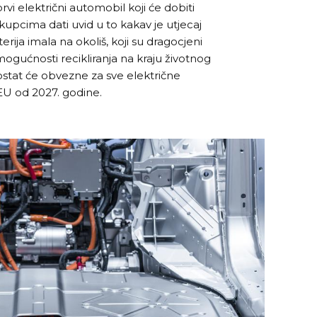
vi električni automobil koji će dobiti
 kupcima dati uvid u to kakav je utjecaj
rija imala na okoliš, koji su dragocjeni
 mogućnosti recikliranja na kraju životnog
ostat će obvezne za sve električne
EU od 2027. godine.