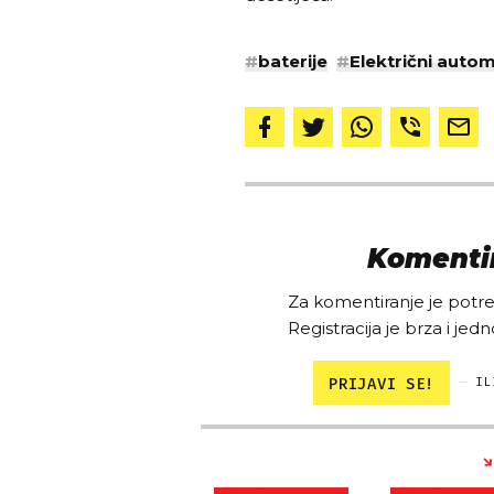
#
baterije
#
Električni autom
Komentir
Za komentiranje je potreb
Registracija je brza i jedn
PRIJAVI SE!
IL