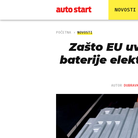
NOVOSTI
POČETNA
NOVOSTI
Zašto EU u
baterije elekt
AUTOR
DUBRAV