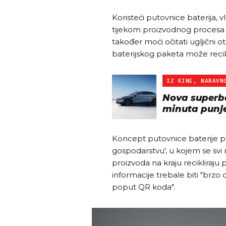
Koristeći putovnice baterija, v
tijekom proizvodnog procesa
također moći očitati ugljični ot
baterijskog paketa može recikl
IZ KINE, NARAVN
Nova superba
minuta punj
Koncept putovnice baterije p
gospodarstvu', u kojem se svi m
proizvoda na kraju recikliraju 
informacije trebale biti "brz
poput QR koda".