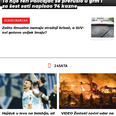
To nije fer: Policajac se prerušio u grm i
za šest sati napisao 74 kazne
AERODINAMIKA
Zašto limuzine nemaju stražnji brisač, a SUV-
ovi gotovo uvijek imaju?