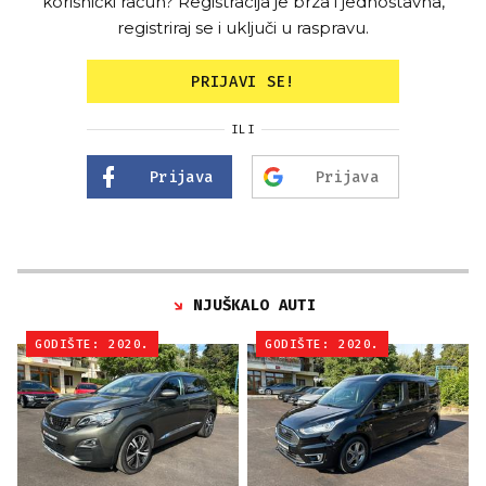
korisnički račun? Registracija je brza i jednostavna,
registriraj se i uključi u raspravu.
PRIJAVI SE!
ILI
Prijava
Prijava
NJUŠKALO AUTI
GODIŠTE: 2020.
GODIŠTE: 2020.