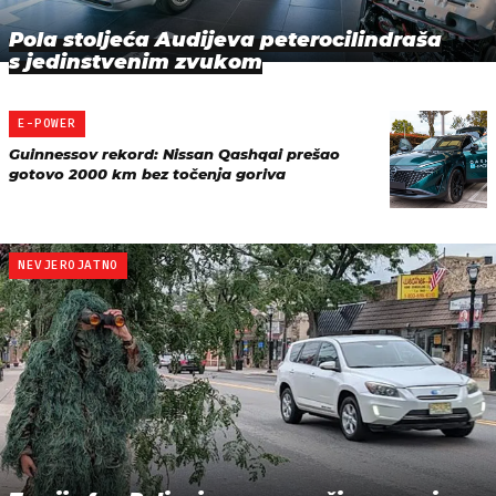
Pola stoljeća Audijeva peterocilindraša
s jedinstvenim zvukom
E-POWER
Guinnessov rekord: Nissan Qashqai prešao
gotovo 2000 km bez točenja goriva
NEVJEROJATNO