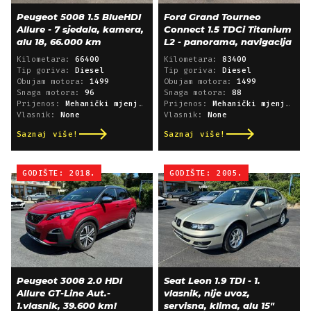
Peugeot 5008 1.5 BlueHDI
Ford Grand Tourneo
Allure - 7 sjedala, kamera,
Connect 1.5 TDCi Titanium
alu 18, 66.000 km
L2 - panorama, navigacija
Kilometara:
66400
Kilometara:
83400
Tip goriva:
Diesel
Tip goriva:
Diesel
Obujam motora:
1499
Obujam motora:
1499
Snaga motora:
96
Snaga motora:
88
Prijenos:
Mehanički mjenjač
Prijenos:
Mehanički mjenjač
Vlasnik:
None
Vlasnik:
None
Saznaj više!
Saznaj više!
GODIŠTE: 2018.
GODIŠTE: 2005.
Peugeot 3008 2.0 HDI
Seat Leon 1.9 TDI - 1.
Allure GT-Line Aut.-
vlasnik, nije uvoz,
1.vlasnik, 39.600 km!
servisna, klima, alu 15"