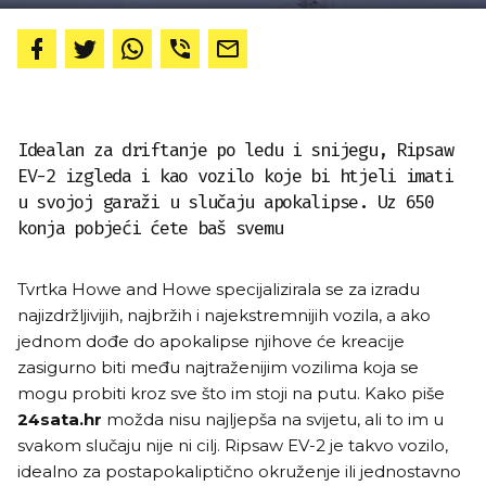
Idealan za driftanje po ledu i snijegu, Ripsaw
EV-2 izgleda i kao vozilo koje bi htjeli imati
u svojoj garaži u slučaju apokalipse. Uz 650
konja pobjeći ćete baš svemu
Tvrtka Howe and Howe specijalizirala se za izradu
najizdržljivijih, najbržih i najekstremnijih vozila, a ako
jednom dođe do apokalipse njihove će kreacije
zasigurno biti među najtraženijim vozilima koja se
mogu probiti kroz sve što im stoji na putu. Kako piše
24sata.hr
možda nisu najljepša na svijetu, ali to im u
svakom slučaju nije ni cilj.
Ripsaw EV-2 je takvo vozilo,
idealno za postapokaliptično okruženje ili jednostavno