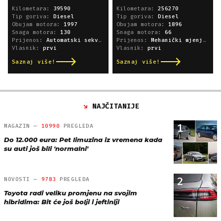
Kilometara:
39590
Kilometara:
256270
Tip goriva:
Diesel
Tip goriva:
Diesel
Obujam motora:
1997
Obujam motora:
1896
Snaga motora:
130
Snaga motora:
66
Prijenos:
Automatski sekvencijski
Prijenos:
Mehanički mjenjač
Vlasnik:
prvi
Vlasnik:
prvi
Saznaj više!
Saznaj više!
NAJČITANIJE
1
MAGAZIN —
10990
PREGLEDA
Do 12.000 eura: Pet limuzina iz vremena kada
su auti još bili 'normalni'
2
NOVOSTI —
9783
PREGLEDA
Toyota radi veliku promjenu na svojim
hibridima: Bit će još bolji i jeftiniji