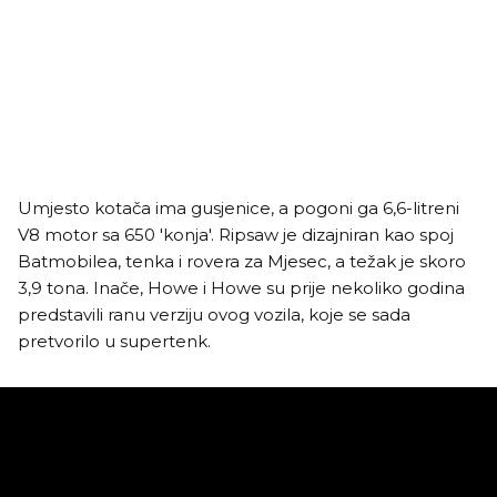
Umjesto kotača ima gusjenice, a pogoni ga 6,6-litreni
V8 motor sa 650 'konja'. Ripsaw je dizajniran kao spoj
Batmobilea, tenka i rovera za Mjesec, a težak je skoro
3,9 tona. Inače, Howe i Howe su prije nekoliko godina
predstavili ranu verziju ovog vozila, koje se sada
pretvorilo u supertenk.