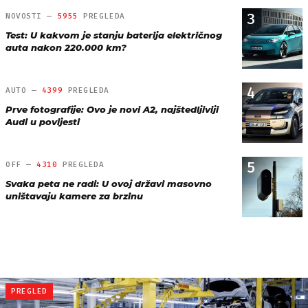
3
NOVOSTI —
5955
PREGLEDA
Test: U kakvom je stanju baterija električnog
auta nakon 220.000 km?
4
AUTO —
4399
PREGLEDA
Prve fotografije: Ovo je novi A2, najštedljiviji
Audi u povijesti
5
OFF —
4310
PREGLEDA
Svaka peta ne radi: U ovoj državi masovno
uništavaju kamere za brzinu
PREGLED