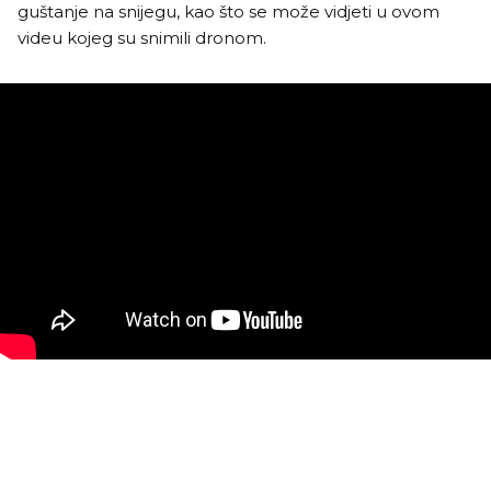
guštanje na snijegu, kao što se može vidjeti u ovom
videu kojeg su snimili dronom.