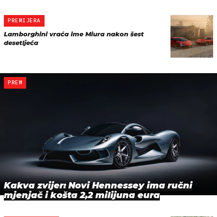
PREMIJERA
Lamborghini vraća ime Miura nakon šest
desetljeća
PREM
Kakva zvijer: Novi Hennessey ima ručni
mjenjač i košta 2,2 milijuna eura