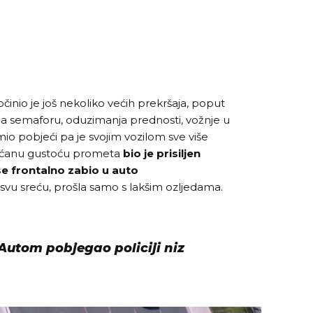
inio je još nekoliko većih prekršaja, poput
na semaforu, oduzimanja prednosti, vožnje u
mio pobjeći pa je svojim vozilom sve više
ećanu gustoću prometa
bio je prisiljen
 se frontalno zabio u auto
 svu sreću, prošla samo s lakšim ozljedama.
Autom pobjegao policiji niz