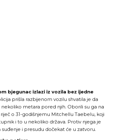
om bjegunac izlazi iz vozila bez ijedne
licija prišla razbijenom vozilu shvatila je da
 nekoliko metara pored njih. Oborili su ga na
je riječ o 31-godišnjemu Mitchellu Taebelu, koji
estupnik i to u nekoliko država. Protiv njega je
 suđenje i presudu dočekat će u zatvoru.