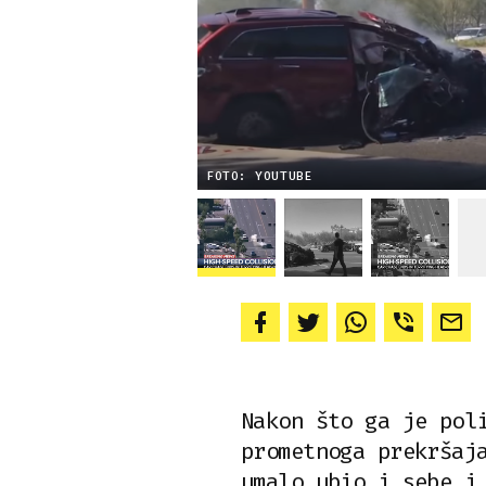
FOTO: YOUTUBE
Nakon što ga je pol
prometnoga prekršaj
umalo ubio i sebe i