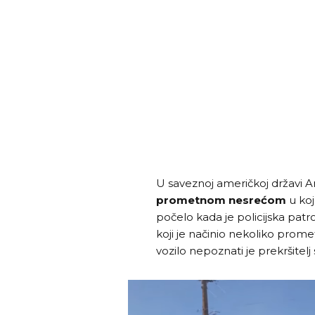
U saveznoj američkoj državi A
prometnom nesrećom
u koj
počelo kada je policijska pat
koji je načinio nekoliko prome
vozilo nepoznati je prekršitelj