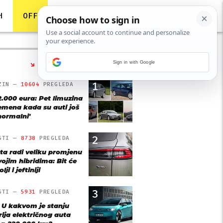
H
OFF
Sign in with Google
NAJČITANIJE
1
ZIN —
10604
PREGLEDA
2.000 eura: Pet limuzina
remena kada su auti još
'normalni'
2
STI —
8738
PREGLEDA
ta radi veliku promjenu
vojim hibridima: Bit će
lji i jeftiniji
3
STI —
5931
PREGLEDA
: U kakvom je stanju
rija električnog auta