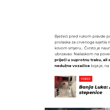
Bježeći pred rukom pravde poč
prolaska za crvenoga svjetla 
krivom smjeru... Čvrsto je nau
ubrzavao. Nailaskom na pov
prijeći u suprotnu traku, ali
nedužne vozačice
koja je, na
VIDEO
Banja Luka: 
stepenice