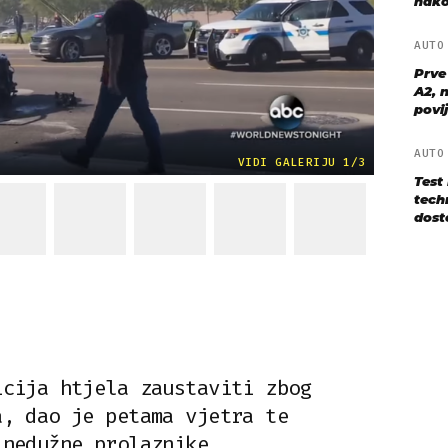
nako
AUT
Prve
A2, n
povij
AUT
VIDI GALERIJU 1/3
Test
techn
dost
icija htjela zaustaviti zbog
a, dao je petama vjetra te
 nedužne prolaznike