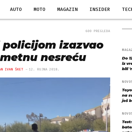
AUTO
MOTO
MAGAZIN
INSIDER
TEC
600 PREGLEDA
 policijom izazvao
MAGA
ometnu nesreću
Do 1
iz v
bili 
AN IVAN ŠKET
12. RUJNA 2018.
NOVO
Toyo
na s
još bo
NOVO
Test
bate