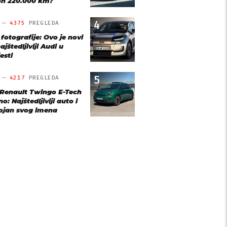
n 220.000 km?
4
O —
4375
PREGLEDA
 fotografije: Ovo je novi
ajštedljiviji Audi u
esti
5
O —
4217
PREGLEDA
 Renault Twingo E-Tech
o: Najštedljiviji auto i
ojan svog imena