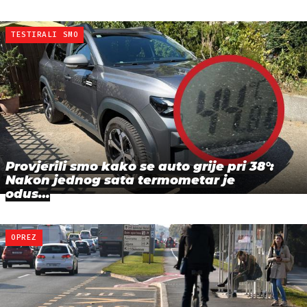
TESTIRALI SMO
Provjerili smo kako se auto grije pri 38°:
Nakon jednog sata termometar je
odus…
OPREZ