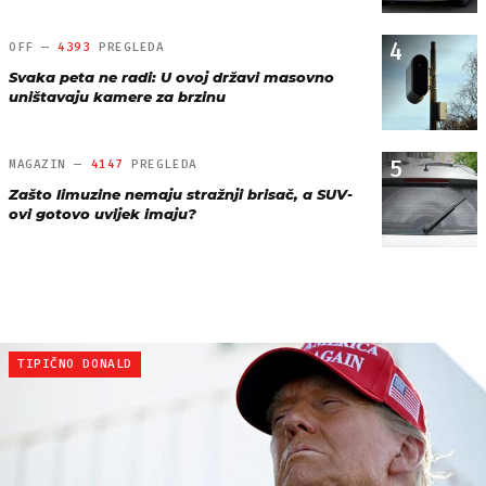
4
OFF —
4393
PREGLEDA
Svaka peta ne radi: U ovoj državi masovno
uništavaju kamere za brzinu
5
MAGAZIN —
4147
PREGLEDA
Zašto limuzine nemaju stražnji brisač, a SUV-
ovi gotovo uvijek imaju?
TIPIČNO DONALD