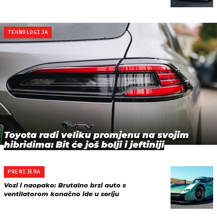
TEHNOLOGIJA
Toyota radi veliku promjenu na svojim
hibridima: Bit će još bolji i jeftiniji
PREMIJERA
Vozi i naopako: Brutalno brzi auto s
ventilatorom konačno ide u seriju