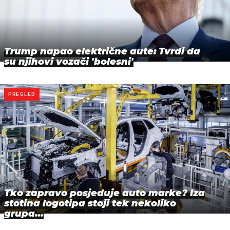
Trump napao električne aute: Tvrdi da
su njihovi vozači 'bolesni'
PREGLED
Tko zapravo posjeduje auto marke? Iza
stotina logotipa stoji tek nekoliko
grupa…