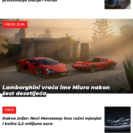
proizvodnju Dacije i Forda
PREMIJERA
Lamborghini vraća ime Miura nakon
šest desetljeća
PREM
Kakva zvijer: Novi Hennessey ima ručni mjenjač
i košta 2,2 milijuna eura