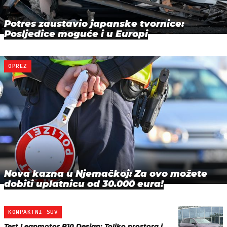
Potres zaustavio japanske tvornice:
Posljedice moguće i u Europi
OPREZ
Nova kazna u Njemačkoj: Za ovo možete
dobiti uplatnicu od 30.000 eura!
KOMPAKTNI SUV
Test Leapmotor B10 Design: Toliko prostora i