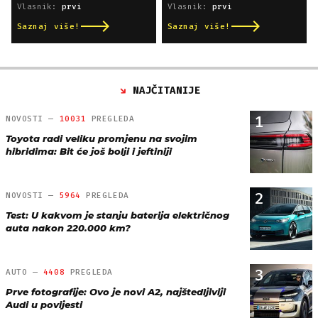
Vlasnik:
prvi
Vlasnik:
prvi
Saznaj više!
Saznaj više!
NAJČITANIJE
1
NOVOSTI —
10031
PREGLEDA
Toyota radi veliku promjenu na svojim
hibridima: Bit će još bolji i jeftiniji
2
NOVOSTI —
5964
PREGLEDA
Test: U kakvom je stanju baterija električnog
auta nakon 220.000 km?
3
AUTO —
4408
PREGLEDA
Prve fotografije: Ovo je novi A2, najštedljiviji
Audi u povijesti