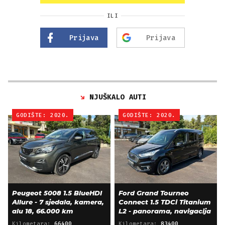
ILI
Prijava
Prijava
NJUŠKALO AUTI
GODIŠTE: 2020.
GODIŠTE: 2020.
Peugeot 5008 1.5 BlueHDI
Ford Grand Tourneo
Allure - 7 sjedala, kamera,
Connect 1.5 TDCi Titanium
alu 18, 66.000 km
L2 - panorama, navigacija
Kilometara:
66400
Kilometara:
83400