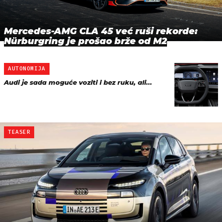
Mercedes-AMG CLA 45 već ruši rekorde:
Nürburgring je prošao brže od M2
AUTONOMIJA
Audi je sada moguće voziti i bez ruku, ali...
TEASER