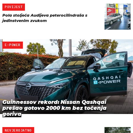
POVIJEST
Pola stoljeća Audijeva peterocilindraša s
jedinstvenim zvukom
E-POWER
Guinnessov rekord: Nissan Qashqai
prešao gotovo 2000 km bez točenja
goriva
NEVJEROJATNO