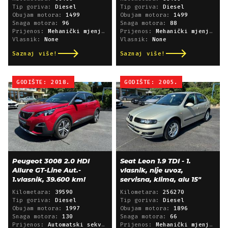
Tip goriva:
Diesel
Tip goriva:
Diesel
Obujam motora:
1499
Obujam motora:
1499
Snaga motora:
96
Snaga motora:
88
Prijenos:
Mehanički mjenjač
Prijenos:
Mehanički mjenjač
Vlasnik:
None
Vlasnik:
None
Saznaj više!
Saznaj više!
GODIŠTE: 2018.
GODIŠTE: 2005.
Peugeot 3008 2.0 HDI
Seat Leon 1.9 TDI - 1.
Allure GT-Line Aut.-
vlasnik, nije uvoz,
1.vlasnik, 39.600 km!
servisna, klima, alu 15"
Kilometara:
39590
Kilometara:
256270
Tip goriva:
Diesel
Tip goriva:
Diesel
Obujam motora:
1997
Obujam motora:
1896
Snaga motora:
130
Snaga motora:
66
Prijenos:
Automatski sekvencijski
Prijenos:
Mehanički mjenjač