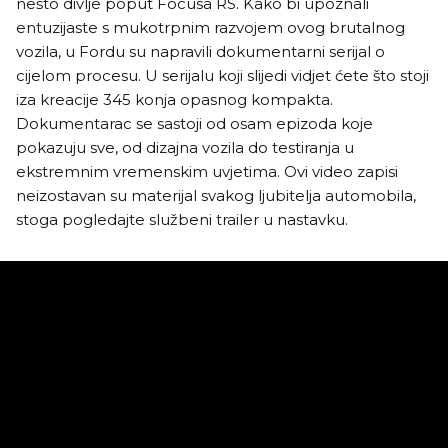
nešto divlje poput Focusa RS. Kako bi upoznali
entuzijaste s mukotrpnim razvojem ovog brutalnog
vozila, u Fordu su napravili dokumentarni serijal o
cijelom procesu. U serijalu koji slijedi vidjet ćete što stoji
iza kreacije 345 konja opasnog kompakta.
Dokumentarac se sastoji od osam epizoda koje
pokazuju sve, od dizajna vozila do testiranja u
ekstremnim vremenskim uvjetima. Ovi video zapisi
neizostavan su materijal svakog ljubitelja automobila,
stoga pogledajte službeni trailer u nastavku.