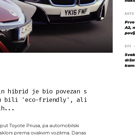
nako
AUT
Prve
A2, n
povij
OFF
Svak
drža
kame
in hibrid je bio povezan s
u bili 'eco-friendly', ali
ih...
oput Toyote Priusa, pa automobilski
onakloni prema ovakvim vozilima. Danas