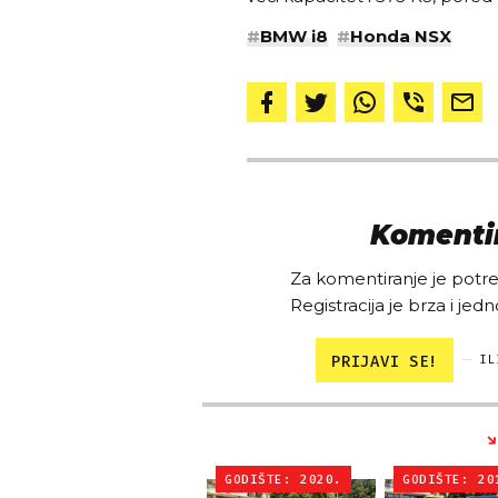
#
BMW i8
#
Honda NSX
Komentir
Za komentiranje je potreb
Registracija je brza i jedn
PRIJAVI SE!
IL
GODIŠTE: 2020.
GODIŠTE: 20