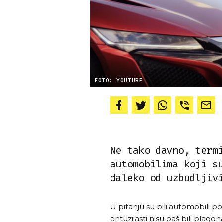
FOTO: YOUTUBE
Ne tako davno, term
automobilima koji s
daleko od uzbudljiv
U pitanju su bili automobili p
entuzijasti nisu baš bili blag