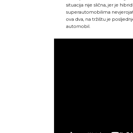
situacija nije slična, jer je hibr
superautomobilima nevjerojat
ova dva, na tržištu je posljedn
automobil.