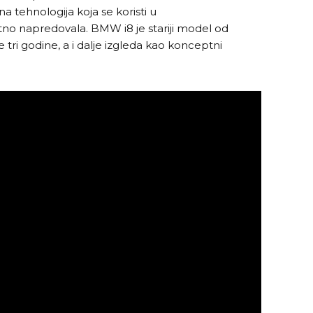
idna tehnologija koja se koristi u
no napredovala. BMW i8 je stariji model od
je tri godine, a i dalje izgleda kao konceptni