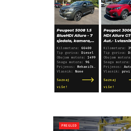
Peugeot 5008 1.5
Peugeot 3008
BlueHDI Allure - 7
HDI Allure GT
sjedala, kamera,
Aut.- 1.vlasni
alu 18, 66.000 km
39.600 km!
Kilometara:
66400
Kilometara:
3
Tip goriva:
Diesel
Tip goriva:
D
Obujam motora:
1499
Obujam motor
Snaga motora:
96
Snaga motora
Prijenos:
Mehanički mjenjač
Prijenos:
Automatsk
Vlasnik:
None
Vlasnik:
prvi
Saznaj
Saznaj
više!
više!
PREGLED