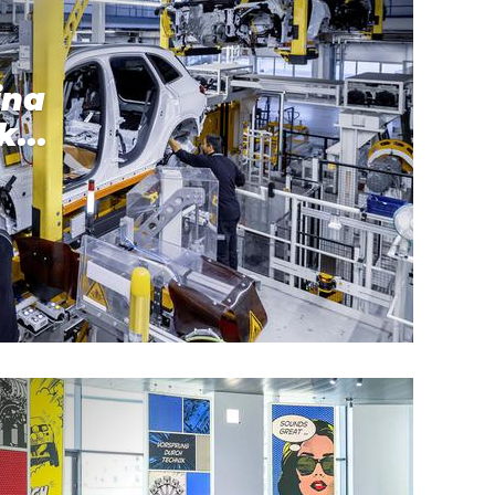
ina
k...