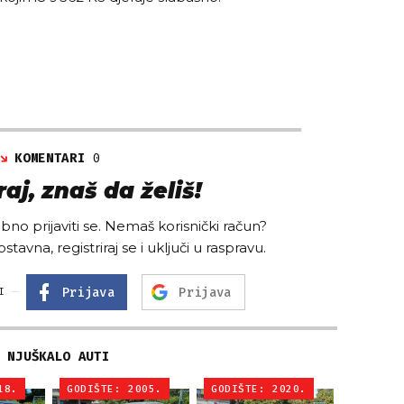
KOMENTARI
0
aj, znaš da želiš!
no prijaviti se. Nemaš korisnički račun?
ostavna, registriraj se i uključi u raspravu.
Prijava
Prijava
I
NJUŠKALO AUTI
18.
GODIŠTE: 2005.
GODIŠTE: 2020.