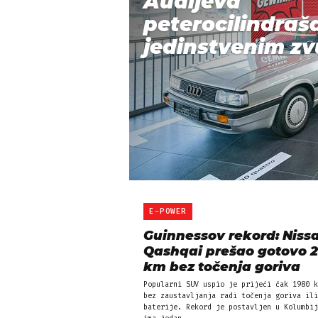
Audijeva
peterocilindraš
jedinstvenim zvu
E-POWER
Guinnessov rekord: Niss
Qashqai prešao gotovo 
km bez točenja goriva
Popularni SUV uspio je prijeći čak 1980 k
bez zaustavljanja radi točenja goriva ili
baterije. Rekord je postavljen u Kolumbij