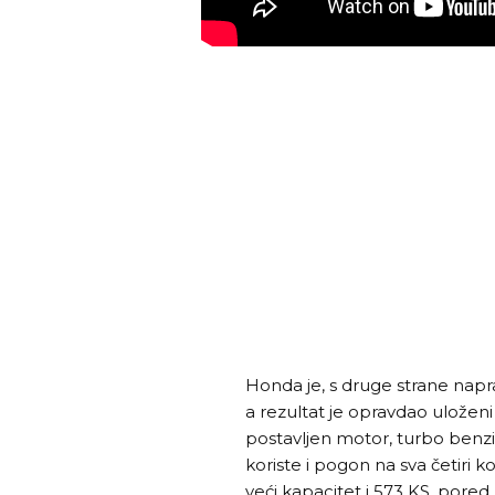
Honda je, s druge strane nap
a rezultat je opravdao uložen
postavljen motor, turbo benzi
koriste i pogon na sva četiri k
veći kapacitet i 573 KS, pored 