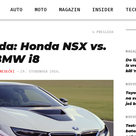
AUTO
MOTO
MAGAZIN
INSIDER
TEC
4 PREGLEDA
ida: Honda NSX vs.
MAGA
BMW i8
Do 1
iz v
bili 
RESEČKI
29. STUDENOGA 2016.
NOVO
Toyo
na s
još bo
NOVO
Test
bate